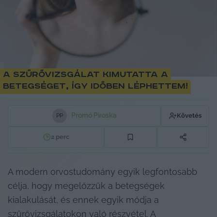
A szűrővizsgálat kimutatta a
betegséget, így időben léphettem!
Promó Piroska
Követés
P
P
2
perc
A modern orvostudomány egyik legfontosabb 
célja, hogy megelőzzük a betegségek 
kialakulását, és ennek egyik módja a 
szűrővizsgálatokon való részvétel. A 