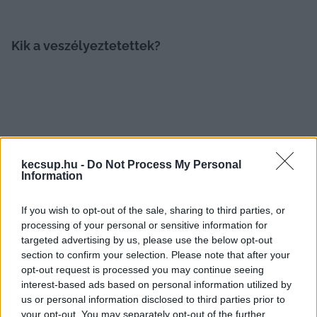
Kik a veszélyeztetettek?
kecsup.hu -
Do Not Process My Personal
Ugyan bárkinél előfordulhat, hogy a 
Information
bőrelváltozások rosszindulatúvá válnak, mégis 
If you wish to opt-out of the sale, sharing to third parties, or
van néhány embercsoport, akik még inkább 
processing of your personal or sensitive information for
veszélyeztetettek. Azok, akiknek a bőrén sok 
targeted advertising by us, please use the below opt-out
szabálytalan anyajegy jelenik meg, 
section to confirm your selection. Please note that after your
opt-out request is processed you may continue seeing
mindenképpen végeztessenek el egy teljes 
interest-based ads based on personal information utilized by
vizsgálatot. Bár önmagukban az újonnan 
us or personal information disclosed to third parties prior to
megjelenő anyajegyek nem jeleznek 
your opt-out. You may separately opt-out of the further