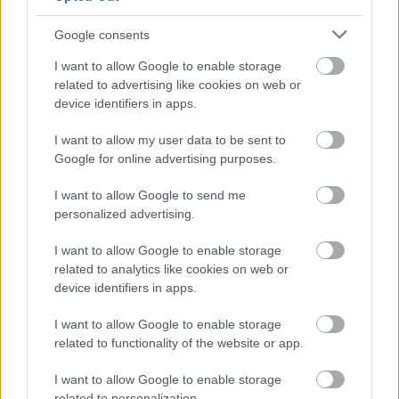
betegség korai stádiumban felismerhető, 
melyek közül a legfontosabb a bőrrák, a 
Google consents
melanóma, a szemölcsök, a bőrgyulladások és a 
I want to allow Google to enable storage
napfény okozta bőrkárosodások. 
related to advertising like cookies on web or
device identifiers in apps.
I want to allow my user data to be sent to
HIRDETÉS
Google for online advertising purposes.
I want to allow Google to send me
personalized advertising.
I want to allow Google to enable storage
related to analytics like cookies on web or
device identifiers in apps.
I want to allow Google to enable storage
Fontos ismernünk néhány olyan tünetet, ami 
related to functionality of the website or app.
miatt már biztosan fel kell keresnünk a 
I want to allow Google to enable storage
bőrgyógyász szakrendelést. Amikor 
related to personalization.