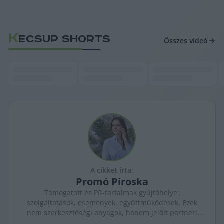
K
ECSUP SHORTS
Összes videó
A cikket írta:
Promó
Piroska
Támogatott és PR-tartalmak gyűjtőhelye:
szolgáltatások, események, együttműködések. Ezek
nem szerkesztőségi anyagok, hanem jelölt partneri
tartalmak – átláthatóan, külön kezelve a KecsUP