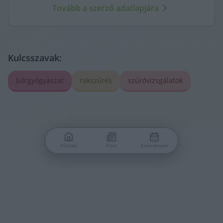
Tovább a szerző adatlapjára
újságírásától.
Kulcsszavak:
bőrgyógyászat
rákszűrés
szűrővizsgálatok
Főoldal
Friss
Események