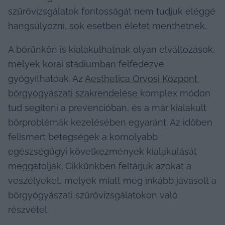
szűrővizsgálatok fontosságát nem tudjuk eléggé 
hangsúlyozni, sok esetben életet menthetnek.
A bőrünkön is kialakulhatnak olyan elváltozások, 
melyek korai stádiumban felfedezve 
gyógyíthatóak. Az 
Aesthetica Orvosi Központ 
bőrgyógyászati szakrendelése 
komplex módon 
tud segíteni a prevencióban, és a már kialakult 
bőrproblémák kezelésében egyaránt. Az időben 
felismert betegségek a komolyabb 
egészségügyi következmények kialakulását 
meggátolják. Cikkünkben feltárjuk azokat a 
veszélyeket, melyek miatt még inkább javasolt a 
bőrgyógyászati szűrővizsgálatokon való 
részvétel.