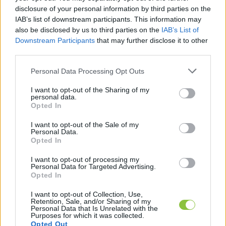
disclosure of your personal information by third parties on the
betegséget, azonban a nem szabályos formák 
IAB’s list of downstream participants. This information may
átalakulhatnak rákos elváltozássá. Főként azok 
also be disclosed by us to third parties on the
IAB’s List of
Downstream Participants
that may further disclose it to other
vizsgáltassák meg magukat rendszeresen, 
third parties.
akiknek a családjában már fordult elő hasonló 
Please note that this website/app uses one or more Google
Personal Data Processing Opt Outs
megbetegedés.
services and may gather and store information including but
not limited to your visit or usage behaviour. You may click to
I want to opt-out of the Sharing of my
Azoknak is javasolt az ellenőrzés, akik világos 
personal data.
grant or deny consent to Google and its third-party tags to
Opted In
bőrtónussal, világos szem-haj kombinációval élik 
use your data for below specified purposes in below Google
consent section.
mindennapjaikat. A külső hatások, mint az UV-
I want to opt-out of the Sale of my
Personal Data.
sugárzás, ugyanis számukra nagyobb 
Opted In
veszélyeket rejt, mint a sötétebb bőrű 
I want to opt-out of processing my
Personal Data for Targeted Advertising.
embereknek.
Opted In
Milyen jelekre figyeljünk?
I want to opt-out of Collection, Use,
Retention, Sale, and/or Sharing of my
Personal Data that Is Unrelated with the
A bőrgyógyászati szűrővizsgálatok során számos 
Purposes for which it was collected.
Opted Out