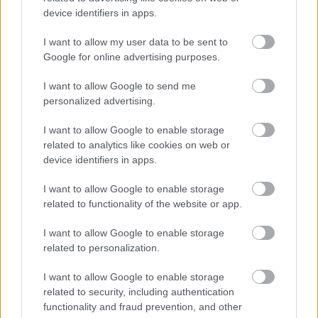
cégeknél vagy állami oktatási intézményeknél áll 
device identifiers in apps.
alkalmazásban, mindent elkövetnek a hatalom 
I want to allow my user data to be sent to
megtartása érdekében. 
Természetesen, ha a 
Google for online advertising purposes.
Kecskeméti Lapok kiadója bemutatja a Fidesz-
I want to allow Google to send me
KDNP által befizetett számlát, amely igazolja, hogy 
personalized advertising.
fizetett hirdetésként jelent meg az anyag, akkor 
I want to allow Google to enable storage
megkövetjük őket. Jelen pillanatban azonban úgy 
related to analytics like cookies on web or
tűnik, hogy a közpénzek felhasználása nem 
device identifiers in apps.
megfelelő módon történik, ami súlyosan sérti a 
I want to allow Google to enable storage
demokratikus verseny tisztaságát.”
related to functionality of the website or app.
I want to allow Google to enable storage
related to personalization.
Arra a kérdésre, hogy őket megkeresték-e egy 
ilyen kiadvány lehetőségével: 
„Határozottan nem. 
I want to allow Google to enable storage
A megkeresésünk kizárólag a választókerületi 
related to security, including authentication
functionality and fraud prevention, and other
jelöltek KTV-beli bemutatkozására szorítkozott. A 