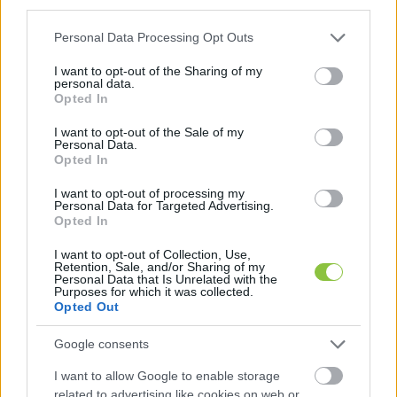
third parties.
megtenni a szükséges lépéseket.”
Please note that this website/app uses one or more Google
Personal Data Processing Opt Outs
services and may gather and store information including but
not limited to your visit or usage behaviour. You may click to
I want to opt-out of the Sharing of my
personal data.
Miután elküldtük nekik a kiadvány képeit, még 
grant or deny consent to Google and its third-party tags to
Opted In
use your data for below specified purposes in below Google
ennyit fűztek hozzá: 
„Már azt sem lehet mondani, 
consent section.
I want to opt-out of the Sale of my
hogy bújtatott reklám…”
Personal Data.
Opted In
Válasszon Jövőt! Kiskun Lokálpatrióta 
I want to opt-out of processing my
Egyesület, Bodrogi Tamás polgármesterjelölt:
Personal Data for Targeted Advertising.
Opted In
„
Az elmúlt évekhez hasonlóan a Kecskeméti 
I want to opt-out of Collection, Use,
Médiacentrum, amely többségében a 
Retention, Sale, and/or Sharing of my
Personal Data that Is Unrelated with the
kecskemétiek pénzéből működik, a Fidesz-KDNP 
Purposes for which it was collected.
kampányának szerves része lett: a Fidesz-KDNP 
Opted Out
vezette városháza saját pártpolitikai céljaira 
Google consents
használja fel a kecskemétiek adóforintjait. Nem 
I want to allow Google to enable storage
elég, hogy jelöltjeik döntő része önkormányzati 
related to advertising like cookies on web or