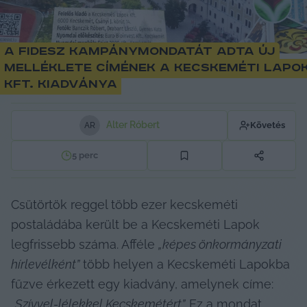
A Fidesz kampánymondatát adta új
melléklete címének a Kecskeméti Lapo
Kft. kiadványa
Alter Róbert
Követés
A
R
5
perc
Csütörtök reggel több ezer kecskeméti 
postaládába került be a Kecskeméti Lapok 
legfrissebb száma. Afféle 
„képes önkormányzati 
hírlevélként”
 több helyen a Kecskeméti Lapokba 
fűzve érkezett egy kiadvány, amelynek címe: 
„Szívvel-lélekkel Kecskemétért”.
 Ez a mondat 