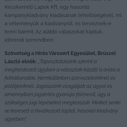
Kecskeméti Lapok Kft. egy hasonló 
kampánykiadvány kiadásának lehetőségével, mi 
a véleményük a kiadványról, és terveznek-e 
tenni bármit. Az alábbi válaszokat kaptuk, 
időrendi sorrendben:
Szövetség a Hírös Városért Egyesület, Brúszel 
László elnök:
 „
Tapasztalataink szerint a 
megkérdezett ügyben a választók között is óriási a 
felháborodás. Nemkülönben szervezeteinknél és 
jelöltjeinknél. Jogászaink vizsgálják az ügyet és 
amennyiben jogsértés gyanúja felmerül, úgy a 
szükséges jogi lépéseket megtesszük. Minket senki 
se keresett a hivatkozott laptól, hasonló kiadvány 
ügyében.”