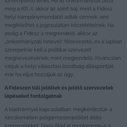
törvénysértő lehet. Ha az önkormányzat bízta 
meg a Kft.-t, akkor az azért baj, mert a Fidesz 
helyi kampánymondatát adták címnek, ami 
megfelelhet a jogosulatlan közzétételnek. Ha 
pedig a Fidesz a megrendelő, akkor az 
„önkormányzati hírlevél” félrevezető, és a lapban 
szerepelnie kell a politikai szervezet 
megnevezésének, mint megrendelő. Kíváncsian 
várjuk a helyi választási bizottság álláspontját, 
már ha eljut hozzájuk az ügy.
A Fideszen túli jelöltek és jelölő szervezetek 
lépéseket fontolgatnak
A kiadvánnyal kapcsolatban megkérdeztük a 
Kecskeméten polgármesterjelöltet állító 
szervezeteket, hogy őket is megkereste-e a 