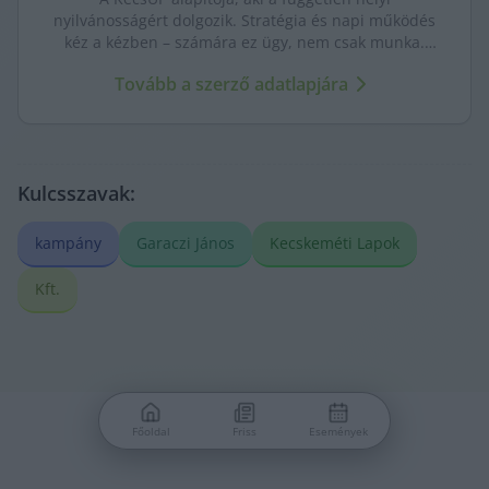
nyilvánosságért dolgozik. Stratégia és napi működés
kéz a kézben – számára ez ügy, nem csak munka.
Célja egy közösség által fenntartott, hosszú távon is
Tovább a szerző adatlapjára
erős helyi média.
Kulcsszavak:
kampány
Garaczi János
Kecskeméti Lapok
Kft.
Főoldal
Friss
Események