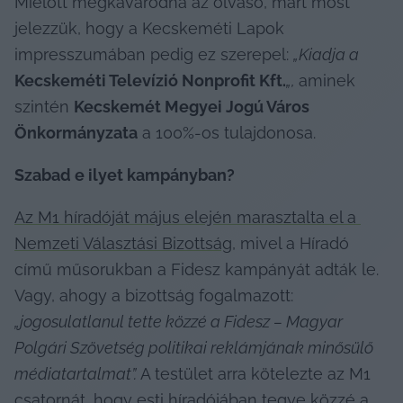
Mielőtt megkavarodna az olvasó, márt most 
jelezzük, hogy a Kecskeméti Lapok 
impresszumában pedig ez szerepel: 
„Kiadja a 
Kecskeméti Televízió Nonprofit Kft.
„, 
aminek 
szintén 
Kecskemét Megyei Jogú Város 
Önkormányzata
 a 100%-os tulajdonosa.
Szabad e ilyet kampányban?
Az M1 híradóját május elején marasztalta el a 
Nemzeti Választási Bizottság
, mivel a Híradó 
című műsorukban a Fidesz kampányát adták le. 
Vagy, ahogy a bizottság fogalmazott: 
„jogosulatlanul tette közzé a Fidesz – Magyar 
Polgári Szövetség politikai reklámjának minősülő 
médiatartalmat”.
 A testület arra kötelezte az M1 
csatornát, hogy esti híradójában tegye közzé a 