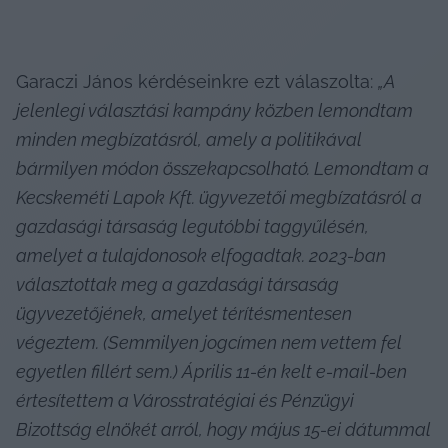
Garaczi János kérdéseinkre ezt válaszolta: 
„A 
jelenlegi választási kampány közben lemondtam 
minden megbízatásról, amely a politikával 
bármilyen módon összekapcsolható. Lemondtam a 
Kecskeméti Lapok Kft. ügyvezetői megbízatásról a 
gazdasági társaság legutóbbi taggyűlésén, 
amelyet a tulajdonosok elfogadtak. 2023-ban 
választottak meg a gazdasági társaság 
ügyvezetőjének, amelyet térítésmentesen 
végeztem. (Semmilyen jogcímen nem vettem fel 
egyetlen fillért sem.) Április 11-én kelt e-mail-ben 
értesítettem a Városstratégiai és Pénzügyi 
Bizottság elnökét arról, hogy május 15-ei dátummal 