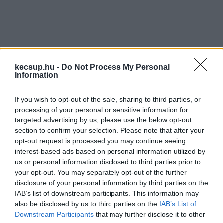
kecsup.hu -
Do Not Process My Personal
Mi Hazánk, Hódi Zsuzsanna polgármesterjelölt:
Information
„A Mi Hazánk Mozgalmat soha, semmikor nem 
If you wish to opt-out of the sale, sharing to third parties, or
kereste meg a Kecskeméti Lapok szerkesztősége, 
processing of your personal or sensitive information for
kiadója, sem azért, hogy a lapban szerepeljünk, 
targeted advertising by us, please use the below opt-out
section to confirm your selection. Please note that after your
sem úgy, hogy egy másik kiadványt adtak volna ki 
opt-out request is processed you may continue seeing
rólunk. Én még nem találkoztam ezzel a 
interest-based ads based on personal information utilized by
melléklettel, de ha ez így van felháborítónak 
us or personal information disclosed to third parties prior to
your opt-out. You may separately opt-out of the further
tartom. De azt is, hogy a KTV finanszírozta pl. a 
disclosure of your personal information by third parties on the
fideszes hirdetéseket, független a közlemény 
IAB’s list of downstream participants. This information may
also be disclosed by us to third parties on the
IAB’s List of
tartalmától. Konzultálni fogok a vezetőséggel ez 
Downstream Participants
that may further disclose it to other
ügyben, és határozatuk függvényében fogjuk 