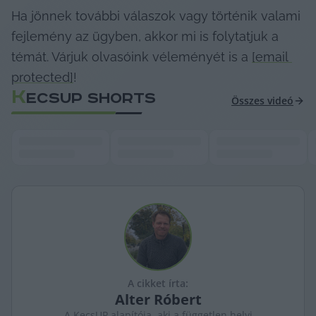
Ha jönnek további válaszok vagy történik valami 
fejlemény az ügyben, akkor mi is folytatjuk a 
témát. Várjuk olvasóink véleményét is a 
[email 
protected]
!
K
ECSUP SHORTS
Összes videó
A cikket írta:
Alter
Róbert
A KecsUP alapítója, aki a független helyi