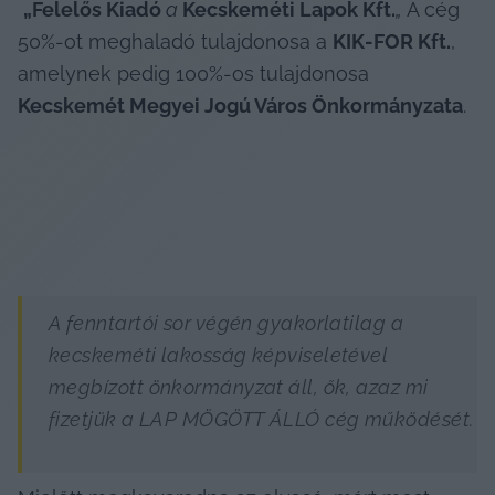
„Felelős Kiadó
 a 
Kecskeméti Lapok Kft.
„
 A cég 
50%-ot meghaladó tulajdonosa a 
KIK-FOR Kft.
, 
amelynek pedig 100%-os tulajdonosa 
Kecskemét Megyei Jogú Város Önkormányzata
.
A fenntartói sor végén gyakorlatilag a 
kecskeméti lakosság képviseletével 
megbízott önkormányzat áll, ők, azaz mi 
fizetjük a LAP MÖGÖTT ÁLLÓ cég működését.