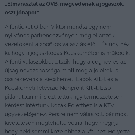
„Elmarasztal az OVB, megvédenek a jogászok, 
oszt jónapot”
A fentieket Orbán Viktor mondta egy nem 
nyilvános pártrendezvényen még ellenzéki 
vezetőként a 2006-os választás előtt. És úgy néz 
ki, hogy a jogászkodás Kecskeméten is működik. 
A fenti válaszokból látszik, hogy a cégnév és az 
újság névazonossága miatt még a jelöltek is 
összekeverik a Kecskeméti Lapok Kft.-t és a 
Kecskeméti Televízió Nonprofit Kft.-t. Első 
pillanatban mi is ezt tettük, így természetesen 
kérdést intéztünk Kozák Poletthez is a KTV 
ügyvezetőjéhez. Persze nem válaszolt, bár most 
kivételesen megtehette volna, hogy megírja, 
hogy neki semmi köze ehhez a kft.-hez. Helyette 