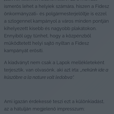
ismerős lehet a helyiek számára, hiszen a Fidesz 
önkormányzati- és polgármesterjelöltje is ezzel 
a szlogennel kampányol a város minden pontján 
kihelyezett kisebb és nagyobb plakátokon. 
Ennyiből úgy tűnhet, hogy a közpénzből 
működtetett helyi sajtó nyíltan a Fidesz 
kampányát erősíti.
A kiadványt nem csak a Lapok mellékleteként 
terjesztik, van olvasónk, aki azt írta: 
„nekünk ide a 
küszöbre a la nature volt ledobva”.
Ami igazán érdekessé teszi ezt a különkiadást, 
az a hátulján megjelenő impresszum:
