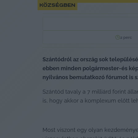
községben
2
perc
Szántódról az ország sok településé
ebben minden polgármester-és képvis
nyilvános bemutatkozó fórumot is s
Szántód tavaly a 7 milliárd forint ál
is, hogy akkor a komplexum előtt le
Most viszont egy olyan kezdeményez