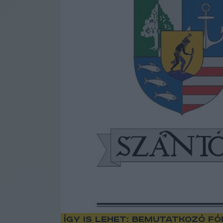
Így is lehet: bemutatkozó 