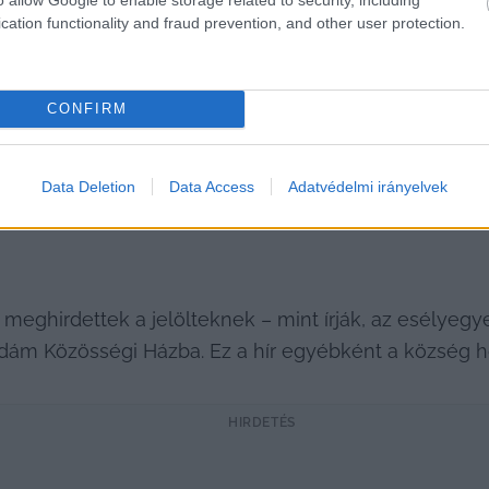
cation functionality and fraud prevention, and other user protection.
Szántódi Hírlevél - forrás: szantod.hu
CONFIRM
Data Deletion
Data Access
Adatvédelmi irányelvek
meghirdettek a jelölteknek – mint írják, az esélyegye
Ádám Közösségi Házba. Ez a hír egyébként a község ho
HIRDETÉS