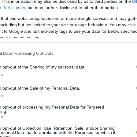
. This information may also be disclosed by us to third parties on the
IA
Participants
that may further disclose it to other third parties.
 that this website/app uses one or more Google services and may gath
including but not limited to your visit or usage behaviour. You may click 
 to Google and its third-party tags to use your data for below specifi
ogle consent section.
l Data Processing Opt Outs
o opt-out of the Sharing of my personal data.
In
o opt-out of the Sale of my Personal Data.
In
to opt-out of processing my Personal Data for Targeted
ing.
In
o opt-out of Collection, Use, Retention, Sale, and/or Sharing
ersonal Data that Is Unrelated with the Purposes for which it
lected.