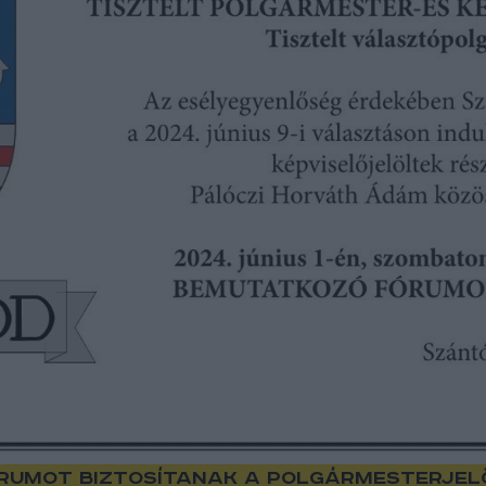
fórumot biztosítanak a polgármesterjel