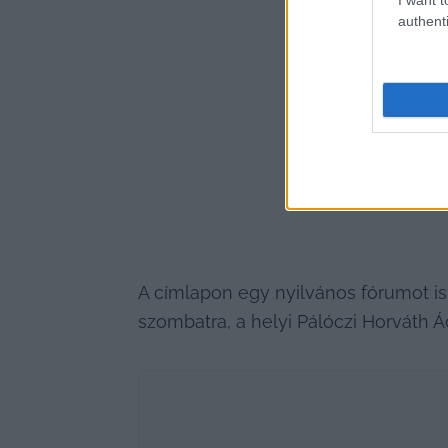
authenti
A címlapon egy nyilvános fórumot is 
szombatra, a helyi Pálóczi Horváth 