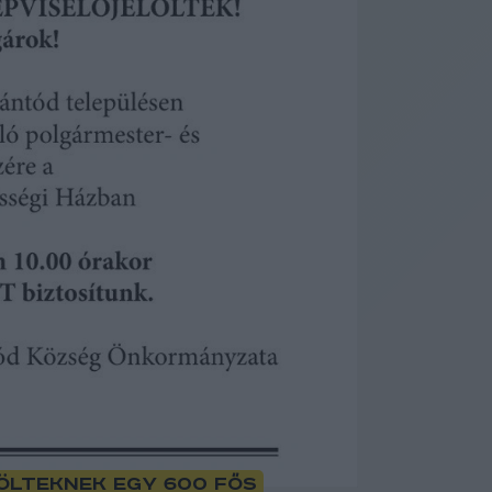
ölteknek egy 600 fős