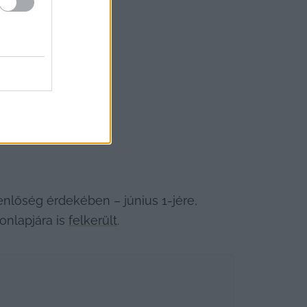
nlőség érdekében – június 1-jére, 
nlapjára is 
felkerült
.