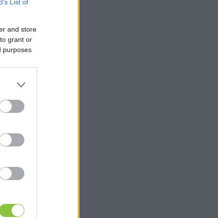
B’s List of
er and store
to grant or
ed purposes
Next slide