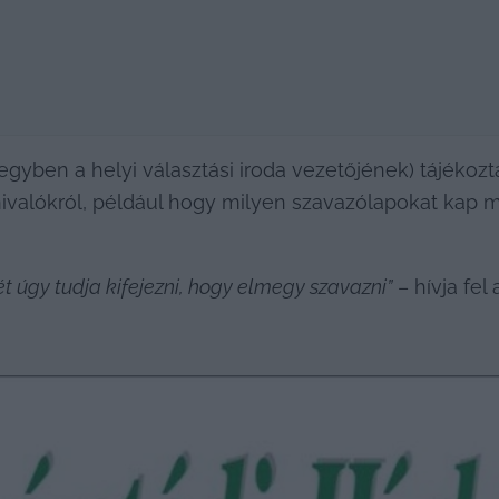
yben a helyi választási iroda vezetőjének) tájékoztat
ivalókról, például hogy milyen szavazólapokat kap ma
t úgy tudja kifejezni, hogy elmegy szavazni”
 – hívja fel