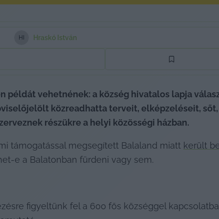
Hraskó István
H
I
n példát vehetnének: a község hivatalos lapja válas
előjelölt közreadhatta terveit, elképzeléseit, sőt
zerveznek részükre a helyi közösségi házban.
lami támogatással megsegített Balaland miatt 
került b
het-e a Balatonban fürdeni vagy sem.
ésre figyeltünk fel a 600 fős községgel kapcsolatba