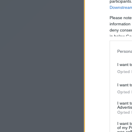
participants
Downstream 
Please note
information 
deny consent
in below Go
Persona
I want t
Opted 
I want t
Opted 
I want 
Advertis
Opted 
I want t
Previous slide
of my P
was col