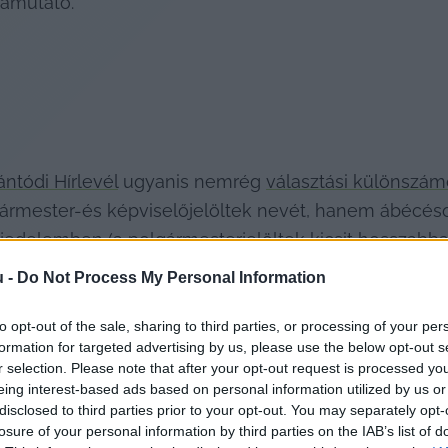
damutató.
ántódi Hírlevél
 ugyanis nemrég 
választási különszám
lgármester-és képviselőjelöltek nevét, hanem ábécé
edelemben (a polgármesterjelöltek kicsit hosszabban,
don – mind függetlenek.
u -
Do Not Process My Personal Information
to opt-out of the sale, sharing to third parties, or processing of your per
formation for targeted advertising by us, please use the below opt-out s
r selection. Please note that after your opt-out request is processed y
eing interest-based ads based on personal information utilized by us or
disclosed to third parties prior to your opt-out. You may separately opt-
losure of your personal information by third parties on the IAB’s list of