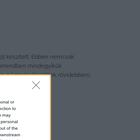
ot
 készített. Ebben nemcsak 
sorrendben mindegyikük 
 a képviselőjelöltek rövidebben). 
sonal or
ection to
1
 / 
5
ou may
 personal
out of the
 downstream