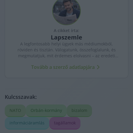
A cikket írta:
Lapszemle
A legfontosabb helyi ügyek más médiumokból,
röviden és tisztán. Válogatunk, összefoglalunk, és
megmutatjuk, mit érdemes elolvasni – az eredeti
forrásokra mutatva. Gyors tájékozódás, egy helyen.
Tovább a szerző adatlapjára
Kulcsszavak:
NATO
Orbán-kormány
bizalom
informáciáramlás
tagállamok