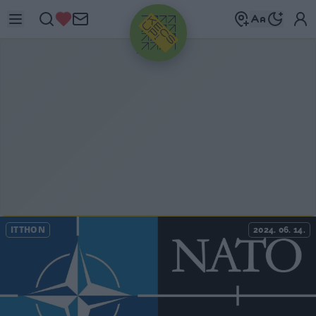
HIRDETÉS
ITTHON
2024. 06. 14.