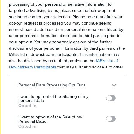
Magyarország kevesebb információhoz jut a 
processing of your personal or sensitive information for
NATO-szövetségeseitől az utóbbi időben, 
targeted advertising by us, please use the below opt-out
section to confirm your selection. Please note that after your
emellett a katonai szövetség központi 
opt-out request is processed you may continue seeing
csatornáin is kevesebb információt osztanak 
interest-based ads based on personal information utilized by
meg egymást között a tagállamok, mert a 
us or personal information disclosed to third parties prior to
your opt-out. You may separately opt-out of the further
címzettek között van Magyarország is. A 
disclosure of your personal information by third parties on the
probléma nem a magyar hírszerző vezetőkkel 
IAB’s list of downstream participants. This information may
also be disclosed by us to third parties on the
IAB’s List of
van, hanem Orbán Viktorral és az ország politikai 
Downstream Participants
that may further disclose it to other
vezetésével.
third parties.
Please note that this website/app uses one or more Google
Personal Data Processing Opt Outs
services and may gather and store information including but
not limited to your visit or usage behaviour. You may click to
I want to opt-out of the Sharing of my
A névtelenül megszólaló NATO-tisztviselő 
personal data.
grant or deny consent to Google and its third-party tags to
Opted In
szerint 
„a probléma, hogy a következményeket 
use your data for below specified purposes in below Google
consent section.
mindenki érzi, mivel a tagok már kevésbé érzékeny 
I want to opt-out of the Sale of my
Personal Data.
hírszerzési információkat
 osztanak meg a központi 
Opted In
NATO-csatornákon keresztül.”
 Hozzátette, hogy 