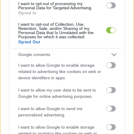
I want to opt-out of processing my
egy ideje inkább olyan felületeken osztanak 
Personal Data for Targeted Advertising.
Opted In
meg információkat, ahol Magyarország nincs ott. 
I want to opt-out of Collection, Use,
A magyar tisztviselők a legtöbbször nem is 
Retention, Sale, and/or Sharing of my
Personal Data that Is Unrelated with the
tudnak ezekről a csoportokról – így arról sem, 
Purposes for which it was collected.
Opted Out
hogy ők nincsenek meghívva.
Google consents
I want to allow Google to enable storage
related to advertising like cookies on web or
device identifiers in apps.
I want to allow my user data to be sent to
Orbán Viktor hangsúlyozta Jens Stoltenberg 
Google for online advertising purposes.
NATO-főtitkárnak budapesti szerdai 
I want to allow Google to send me
találkozójukon, hogy Magyarország lojális és 
personalized advertising.
elkötelezett tagja a szövetségnek, és nem fogja 
I want to allow Google to enable storage
blokkolni a NATO többségi döntéseit 
az orosz-
related to analytics like cookies on web or