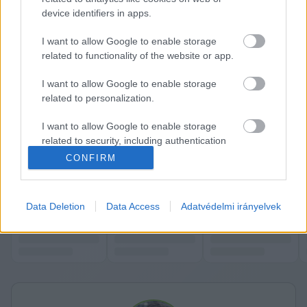
ukrán háború ügyében
 a júliusi washingtoni 
device identifiers in apps.
csúcstalálkozón. Emellett persze nem is vesz 
I want to allow Google to enable storage
részt benne.
related to functionality of the website or app.
I want to allow Google to enable storage
A Financial Times 
szerint
 a NATO keleti 
related to personalization.
tagállamai megvitatták Magyarország kitiltását a 
biztonsággal foglalkozó Bukaresti Kilencek 
I want to allow Google to enable storage
related to security, including authentication
fórumáról.
functionality and fraud prevention, and other
CONFIRM
user protection.
via 
444.hu
K
ECSUP SHORTS
Összes videó
Data Deletion
Data Access
Adatvédelmi irányelvek