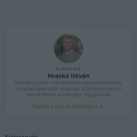
A cikket írta:
Hraskó
István
2004 óta a pályán, Kecskemét közügyeinek krónikása.
Az újság legaktívabb újságírója, 2026 februárjától a
KecsUP felelős szerkesztője. Közgyűlések,
tényfeltárások, emberi sorsok – riportjaiban a város
Tovább a szerző adatlapjára
arca és a háttérben élők történetei egyszerre jelennek
meg.
Kulcsszavak: