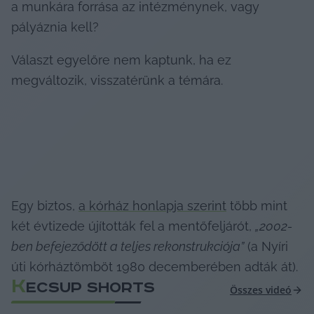
a munkára forrása az intézménynek, vagy 
pályáznia kell?
Választ egyelőre nem kaptunk, ha ez 
megváltozik, visszatérünk a témára.
Egy biztos, 
a kórház honlapja szerint
 több mint 
két évtizede újították fel a mentőfeljárót, 
„2002-
ben befejeződött a teljes rekonstrukciója”
 (a Nyíri 
úti kórháztömböt 1980 decemberében adták át).
K
ECSUP SHORTS
Összes videó