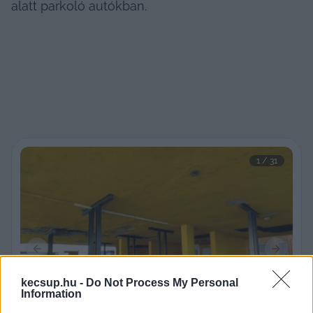
alatt parkoló autókban.
1
 / 
31
Previous slide
Next sli
kecsup.hu -
Do Not Process My Personal
Information