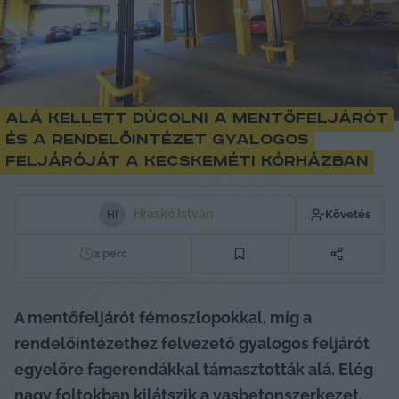
Alá kellett dúcolni a mentőfeljárót
és a rendelőintézet gyalogos
feljáróját a kecskeméti kórházban
Hraskó István
Követés
H
I
2
perc
A mentőfeljárót fémoszlopokkal, míg a 
rendelőintézethez felvezető gyalogos feljárót 
egyelőre fagerendákkal támasztották alá. Elég 
nagy foltokban kilátszik a vasbetonszerkezet.