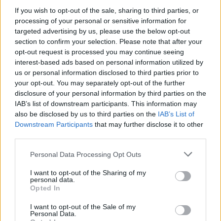
If you wish to opt-out of the sale, sharing to third parties, or
processing of your personal or sensitive information for
targeted advertising by us, please use the below opt-out
A kecskeméti kórház mentőfeljárója, 2024. június
section to confirm your selection. Please note that after your
opt-out request is processed you may continue seeing
interest-based ads based on personal information utilized by
us or personal information disclosed to third parties prior to
your opt-out. You may separately opt-out of the further
disclosure of your personal information by third parties on the
IAB’s list of downstream participants. This information may
also be disclosed by us to third parties on the
IAB’s List of
Downstream Participants
that may further disclose it to other
third parties.
A fémoszlopok alját a parkolóházakban 
Please note that this website/app uses one or more Google
Personal Data Processing Opt Outs
megszokott fémkorlátok védik, nehogy az autók 
services and may gather and store information including but
kárt tegyenek bennük és véletlenül kidöntsék 
not limited to your visit or usage behaviour. You may click to
I want to opt-out of the Sharing of my
personal data.
grant or deny consent to Google and its third-party tags to
őket.
Opted In
use your data for below specified purposes in below Google
consent section.
I want to opt-out of the Sale of my
Ahogy körbefotóztuk a mentőfeljárót, akkor 
Personal Data.