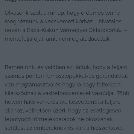
Olvasónk szólt a minap, hogy érdemes lenne 
megnéznünk a kecskeméti kórház – hivatalos 
nevén a Bács-Kiskun Vármegyei Oktatókórház – 
mentőfeljáróját, amit nemrég aládúcoltak.
Bementünk, és valóban azt láttuk, hogy a feljáró 
számos ponton fémoszlopokkal-és gerendákkal 
van megtámasztva és hogy jó nagy foltokban 
kilátszódnak a vasbetonszerkezet vasrúdjai. Több 
helyen háló van erősítve közvetlenül a feljáró 
aljához, vélhetően azért, hogy az esetlegesen 
lepotyogó törmelékdarabok ne okozzanak 
sérülést az embereknek és kárt a hídszerkezet 