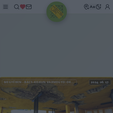
HIRDETÉS
MEGYÉBEN
-
BÁCS-KISKUN VÁRMEGYEI OKTATÓKÓRHÁZ
2024. 06. 17.