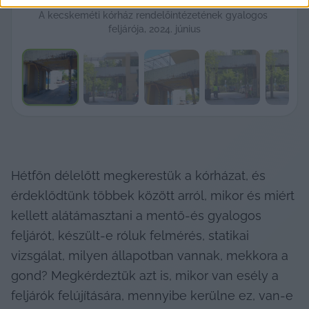
A kecskeméti kórház rendelőintézetének gyalogos 
feljárója, 2024. június
Hétfőn délelőtt megkerestük a kórházat, és 
érdeklődtünk többek között arról, mikor és miért 
kellett alátámasztani a mentő-és gyalogos 
feljárót, készült-e róluk felmérés, statikai 
vizsgálat, milyen állapotban vannak, mekkora a 
gond? Megkérdeztük azt is, mikor van esély a 
feljárók felújítására, mennyibe kerülne ez, van-e 