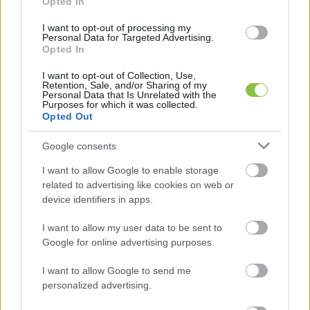
Opted In
vettük észre, hogy két munkás azon 
szorgoskodik, hogy veszélyt jelző sárga-fekete 
I want to opt-out of processing my
Personal Data for Targeted Advertising.
szalaggal tekerje körbe a rendelőintézet 
Opted In
gyalogos-feljáróját alátámasztó fagerendákat. 
I want to opt-out of Collection, Use,
Mert a jelek szerint ez a feljáró is olyan 
Retention, Sale, and/or Sharing of my
Personal Data that Is Unrelated with the
állapotban van, hogy szükség volt a 
Purposes for which it was collected.
Opted Out
megerősítésére. Egyelőre még faszerkezettel 
dúcolták alá, itt is több foltban hiányzik a vakolat 
Google consents
és kilátszik a vasbeton-szerkezet. Elég szűkös 
I want to allow Google to enable storage
egyébként ez az átjáró, óvatosan kell hajtani a 
related to advertising like cookies on web or
device identifiers in apps.
sofőröknek.
I want to allow my user data to be sent to
Google for online advertising purposes.
HIRDETÉS
I want to allow Google to send me
personalized advertising.