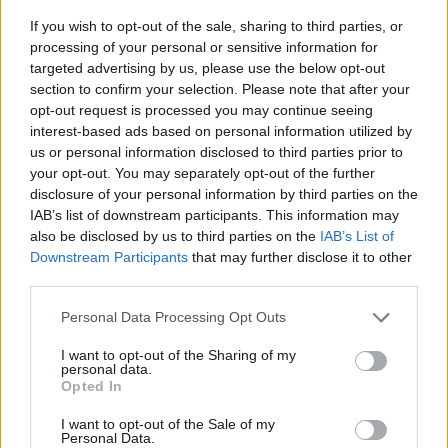
nem tudom, mi volt a mondat vége, szerintem ő 
If you wish to opt-out of the sale, sharing to third parties, or
sem tudja, mit mondott.”
processing of your personal or sensitive information for
targeted advertising by us, please use the below opt-out
section to confirm your selection. Please note that after your
opt-out request is processed you may continue seeing
interest-based ads based on personal information utilized by
us or personal information disclosed to third parties prior to
your opt-out. You may separately opt-out of the further
disclosure of your personal information by third parties on the
IAB’s list of downstream participants. This information may
Ezután feljavult a regnáló elnök teljesítménye, 
also be disclosed by us to third parties on the
IAB’s List of
és Trump fejére olvasta például a Capitolium 
Downstream Participants
that may further disclose it to other
third parties.
2021. januári ostromát, az exelnökkel szemben 
folyó megannyi jogi eljárást, amiknek kapcsán 
Please note that this website/app uses one or more Google
Personal Data Processing Opt Outs
services and may gather and store information including but
kijelentette, hogy a színpadon állók közül az 
not limited to your visit or usage behaviour. You may click to
I want to opt-out of the Sharing of my
personal data.
ellenfele az egyetlen, akit elítélt bűnözőnek 
grant or deny consent to Google and its third-party tags to
Opted In
use your data for below specified purposes in below Google
lehet nevezni.
consent section.
I want to opt-out of the Sale of my
Personal Data.