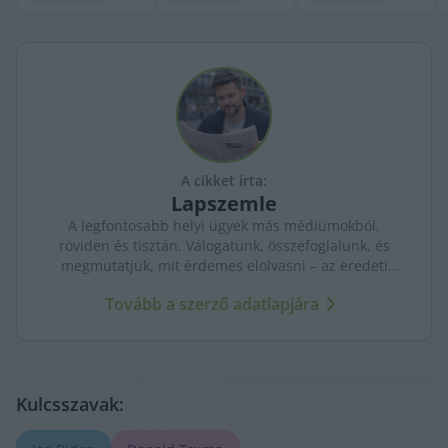
A cikket írta:
Lapszemle
A legfontosabb helyi ügyek más médiumokból,
röviden és tisztán. Válogatunk, összefoglalunk, és
megmutatjuk, mit érdemes elolvasni – az eredeti
forrásokra mutatva. Gyors tájékozódás, egy helyen.
Tovább a szerző adatlapjára
Kulcsszavak: