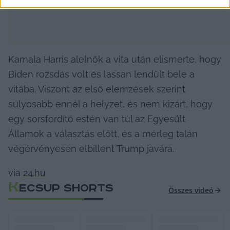
Kamala Harris alelnök a vita után elismerte, hogy 
Biden rozsdás volt és lassan lendült bele a 
vitába. Viszont az első elemzések szerint 
súlyosabb ennél a helyzet, és nem kizárt, hogy 
egy sorsfordító estén van túl az Egyesült 
Államok a választás előtt, és a mérleg talán 
végérvényesen elbillent Trump javára.
via 
24.hu
K
ECSUP SHORTS
Összes videó