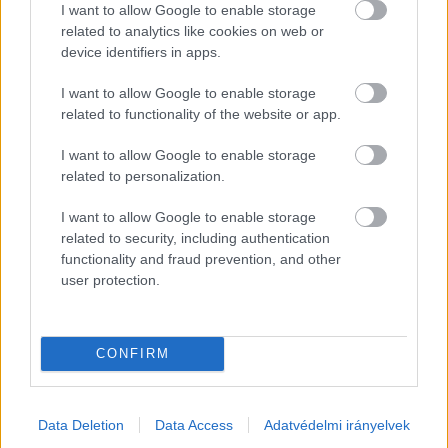
semmi problémája.
I want to allow Google to enable storage
related to analytics like cookies on web or
Akkor lett igazán szürreális a vita, amikor Biden 
device identifiers in apps.
azt mondta, korábban rendre a szemére 
I want to allow Google to enable storage
vetették, hogy túl fiatal a politikához, most pedig 
related to functionality of the website or app.
azzal támadják, hogy túl öreg, miközben csak 
I want to allow Google to enable storage
három évvel idősebb Trumpnál. A republikánus 
related to personalization.
jelölt a golfpályán megcsillogtatott erényeit és 
I want to allow Google to enable storage
eredményeit hozta fel a maga védelmében, 
related to security, including authentication
hogy aztán a jelöltek elvitatkozzanak azon, hogy 
functionality and fraud prevention, and other
user protection.
ki nyerne egy golfmeccsen.
HIRDETÉS
CONFIRM
Data Deletion
Data Access
Adatvédelmi irányelvek