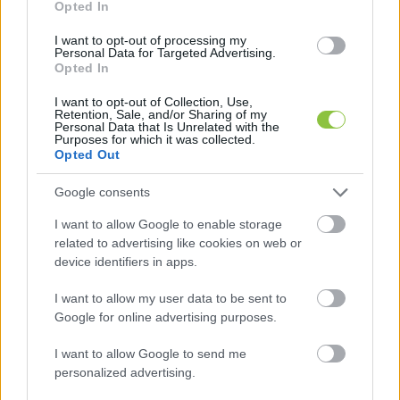
Trump megkérdőjelezhető kijelentésekkel 
Opted In
vágott vissza, mint például az abortusz témája. 
I want to opt-out of processing my
Kijelentette, hogy a kék államoknak nevezett, 
Personal Data for Targeted Advertising.
Opted In
demokraták által vezetett vidékeken gyilkolják a 
I want to opt-out of Collection, Use,
csecsemőket. De szóba hozta azt is, hogy Biden 
Retention, Sale, and/or Sharing of my
Personal Data that Is Unrelated with the
meg akarja négyszerezni az emberek adóterheit, 
Purposes for which it was collected.
és hogy a regnáló elnök volt az, aki vádat emelt 
Opted Out
ellene.
Google consents
Demokrata berkeken belül úgy tűnhetett 
I want to allow Google to enable storage
related to advertising like cookies on web or
előzetesen, hogy az abortusz egy ütőkártya 
device identifiers in apps.
lehet, de Biden belezavarodott a mondandójába 
I want to allow my user data to be sent to
és nem tudta rendesen kifejteni az álláspontját. 
Google for online advertising purposes.
Trump viszont kijelentette, hogy egyetért azzal, 
hogy a Legfelsőbb Bíróság rábólintott az 
I want to allow Google to send me
personalized advertising.
abortusztabletták legalizálására, és nincs ezzel 