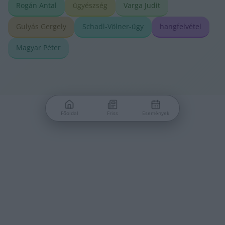
Rogán Antal
ügyészség
Varga Judit
Gulyás Gergely
Schadl-Völner-ügy
hangfelvétel
Magyar Péter
Főoldal
Friss
Események