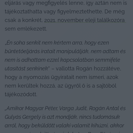
eljárás vagy megfigyelés lenne, így aztán nem is 
tájékoztathatta vagy figyelmeztethette. De még 
csak a konkrét, 
2021. november eleji találkozóra 
sem emlékezett.
„
Én soha senkit nem kértem arra, hogy ezen 
büntetőeljárás iratait manipulálják, nem adtam és 
nem is adhattam ezzel kapcsolatban semmiféle 
utasítást senkinek
” – vallotta Rogán hozzátéve, 
hogy a nyomozás ügyiratait nem ismeri, azok 
nem kerültek hozzá, az ügyről ő is a sajtóból 
tájékozódott.
„Amikor Magyar Péter, Varga Judit, Rogán Antal és 
Gulyás Gergely is azt mondják, nincs tudomásuk 
arról, hogy beküldött valaki valamit kihúzni, akkor 