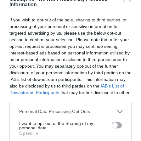
Information
eleje, és valóban pletykákat vázolt-e fel Varga 
Judit.”
If you wish to opt-out of the sale, sharing to third parties, or
processing of your personal or sensitive information for
A Polt Péterrel kapcsolatos kijelentésre, ami 
targeted advertising by us, please use the below opt-out
section to confirm your selection. Please note that after your
szerint 
„az ügyészségen belül nem ura a 
opt-out request is processed you may continue seeing
helyzetnek”,
 Varga azt mondta: „
A férjem 
interest-based ads based on personal information utilized by
rendszerint gyalázta a legfőbb ügyészt, de én 
us or personal information disclosed to third parties prior to
your opt-out. You may separately opt-out of the further
mindig ráhagytam, amit vele kapcsolatban 
disclosure of your personal information by third parties on the
mondott. Nem tudom, hogy abban a 
IAB’s list of downstream participants. This information may
lelkiállapotban miért mondtam.
”
also be disclosed by us to third parties on the
IAB’s List of
Downstream Participants
that may further disclose it to other
third parties.
HIRDETÉS
Please note that this website/app uses one or more Google
Personal Data Processing Opt Outs
services and may gather and store information including but
not limited to your visit or usage behaviour. You may click to
I want to opt-out of the Sharing of my
personal data.
grant or deny consent to Google and its third-party tags to
Opted In
use your data for below specified purposes in below Google