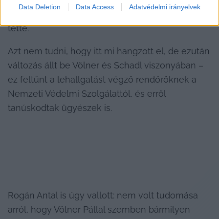
Data Deletion
Data Access
Adatvédelmi irányelvek
Karmelitába – ahogy azt 2021. november 2-án is 
tette.
Azt nem tudni, hogy itt mi hangzott el, de ezután 
változás állt be Völner és Schadl viszonyában – 
ez feltűnt a lehallgatást végző rendőröknek a 
Nemzeti Védelmi Szolgálattól, és erről 
tanúskodtak ügyészek is.
Rogán Antal is úgy vallott: nem volt tudomása 
arról, hogy Völner Pállal szemben bármilyen 