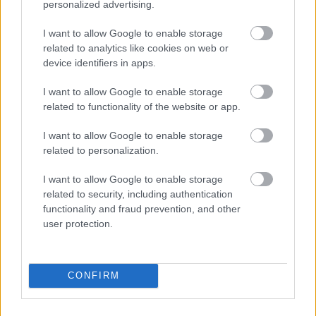
personalized advertising.
férje minisztériumi dolgokról faggatta, amiről 
I want to allow Google to enable storage
hivatalos személyként amúgy sem beszélhetett 
related to analytics like cookies on web or
otthon. Az, hogy dr. Varga Judit miért mondott el 
device identifiers in apps.
pletykákat a férjének, miért ilyen módon adta elő 
I want to allow Google to enable storage
azokat, hogy megfelel-e a valóságnak az, hogy volt 
related to functionality of the website or app.
férje presszionálta őt, hogy ilyeneket mondjon, 
I want to allow Google to enable storage
ennek kiderítése nem a nyomozás feladata
” – 
related to personalization.
jutott erre a következtetésre az ügyészség.
I want to allow Google to enable storage
Gulyás Gergely is ugyanazt vallotta: nincs 
related to security, including authentication
functionality and fraud prevention, and other
tudomása arról, hogy Rogán Antal vagy más 
user protection.
személy bent járt volna az ügyészségen, és 
manipulálta volna az iratokat, és ő is csak a 
sajtóból tudja, amit tud. Szerinte semmi 
CONFIRM
rendkívüli nincs abban, hogy Rogán Antal akár az 
esti órákban is berendelt miniszterhelyettest a 