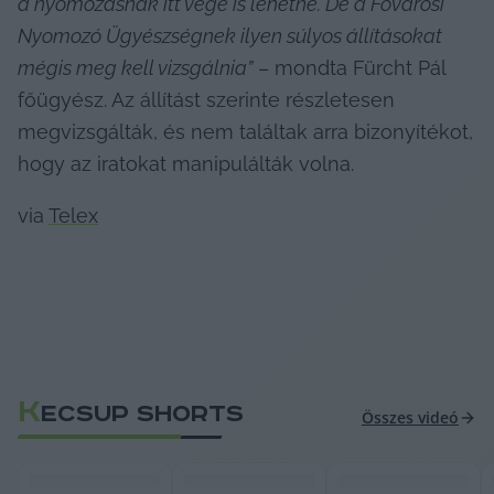
a nyomozásnak itt vége is lehetne. De a Fővárosi 
Nyomozó Ügyészségnek ilyen súlyos állításokat 
mégis meg kell vizsgálnia”
 – mondta Fürcht Pál 
főügyész. Az állítást szerinte részletesen 
megvizsgálták, és nem találtak arra bizonyítékot, 
hogy az iratokat manipulálták volna.
via 
Telex
K
ECSUP SHORTS
Összes videó