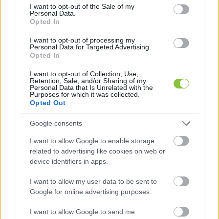
consent section.
I want to opt-out of the Sale of my
Personal Data.
Opted In
I want to opt-out of processing my
Personal Data for Targeted Advertising.
Völner Pálnak szóltak előre, vagy sem? – Varga 
Opted In
Judit erről azt mondta: már 2021 tavaszán 
I want to opt-out of Collection, Use,
figyelmeztették Völnert. Sajtóértesülések szerint 
Retention, Sale, and/or Sharing of my
Personal Data that Is Unrelated with the
valóban leadhatták a 
drótot Völnernek
, de csak 
Purposes for which it was collected.
Opted Out
2021 novemberének első napjaiban, közvetlenül 
Schadl őrizetbe vétele előtt. A Központi 
Google consents
Nyomozó Főügyészség 
arra jutott
, hogy 2021 
I want to allow Google to enable storage
tavaszán biztosan nem szólt senki Völnernek, de 
related to advertising like cookies on web or
device identifiers in apps.
hogy november elején szóltak-e, azt nem tudják.
I want to allow my user data to be sent to
„Dr. Varga Judit tanúként köteles volt az igazat 
Google for online advertising purposes.
vallani, míg otthon férjének igazmondási 
I want to allow Google to send me
kötelezettséggel nem tartozott, különösen, hogy 