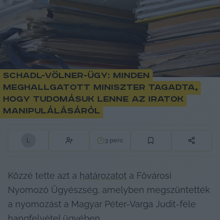
Schadl-Völner-ügy: minden
meghallgatott miniszter tagadta,
hogy tudomásuk lenne az iratok
manipulálásáról
3
perc
L
Közzé tette azt a 
határozatot
 a Fővárosi 
Nyomozó Ügyészség, amelyben megszüntették 
a nyomozást a Magyar Péter-Varga Judit-féle 
hangfelvétel ügyében.