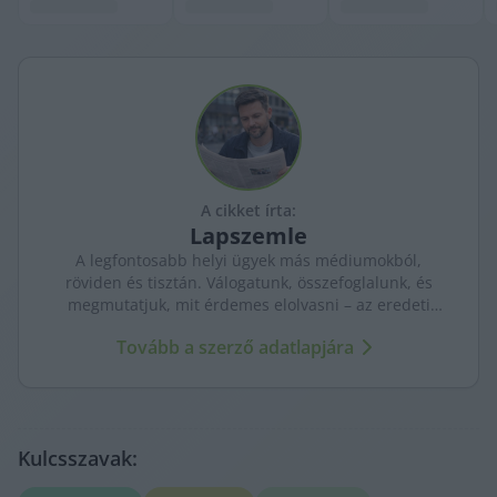
A cikket írta:
Lapszemle
A legfontosabb helyi ügyek más médiumokból,
röviden és tisztán. Válogatunk, összefoglalunk, és
megmutatjuk, mit érdemes elolvasni – az eredeti
forrásokra mutatva. Gyors tájékozódás, egy helyen.
Tovább a szerző adatlapjára
Kulcsszavak: