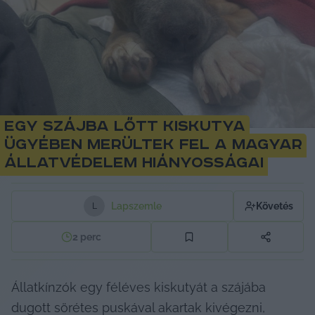
Egy szájba lőtt kiskutya
ügyében merültek fel a magyar
állatvédelem hiányosságai
Lapszemle
Követés
L
2
perc
Állatkínzók egy féléves kiskutyát a szájába 
dugott sörétes puskával akartak kivégezni, 