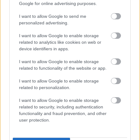
Google for online advertising purposes.
állat fejéből.
I want to allow Google to send me
Ovádi a közösségi oldalán azt írta a szelfizés 
personalized advertising.
után, hogy 
„a rendőrség kulcsszereplője az 
I want to allow Google to enable storage
állatvédelmi ügyeknek”
, ezért járt az ORFK-n, és 
related to analytics like cookies on web or
köszöni a munkájukat. Konkrétumokat nem írt 
device identifiers in apps.
arról, hogy miről egyeztetett a rendőrökkel, ezért 
I want to allow Google to enable storage
a HVG rákérdezett erre, ahogy a látogatásának 
related to functionality of the website or app.
időzítésére is. A lap arra is kíváncsi volt, mi a 
I want to allow Google to enable storage
véleménye a feltárt esetről, a rendőrségi 
related to personalization.
nyomozás hibáiról, hiszen azóta már az 
I want to allow Google to enable storage
ügyészség is az eljárás folytatását rendelte el a 
related to security, including authentication
kiskutya ügyében.
functionality and fraud prevention, and other
user protection.
A kormánybiztos csak általánosságokat 
emlegetett a válaszában, ami szerint 