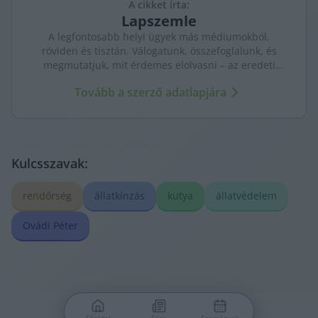
A cikket írta:
Lapszemle
A legfontosabb helyi ügyek más médiumokból,
röviden és tisztán. Válogatunk, összefoglalunk, és
megmutatjuk, mit érdemes elolvasni – az eredeti
forrásokra mutatva. Gyors tájékozódás, egy helyen.
Tovább a szerző adatlapjára
Kulcsszavak:
rendőrség
állatkínzás
kutya
állatvédelem
Ovádi Péter