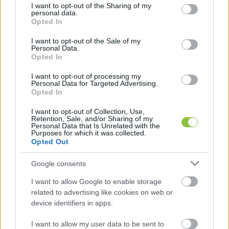
not limited to your visit or usage behaviour. You may click to
I want to opt-out of the Sharing of my
personal data.
Az állatvédők elmondták, hogy ez a kirívó eset 
grant or deny consent to Google and its third-party tags to
Opted In
use your data for below specified purposes in below Google
beleillik az általános gyakorlatba, szerintük a 
consent section.
I want to opt-out of the Sale of my
hatóságok nem veszik komolyan az állatkínzási 
Personal Data.
Opted In
eseteket, ezért hiába lett ez súlyos 
bűncselekmény, ha a gyakorlatban a 
I want to opt-out of processing my
Personal Data for Targeted Advertising.
legkegyetlenebb állatkínzókat is futni hagyják.
Opted In
I want to opt-out of Collection, Use,
Retention, Sale, and/or Sharing of my
Personal Data that Is Unrelated with the
Purposes for which it was collected.
Opted Out
Google consents
A lap információi szerint a rendőrség a cikk 
I want to allow Google to enable storage
related to advertising like cookies on web or
megjelenése utáni első munkanapon 
device identifiers in apps.
megkereste az illetékes állatvédőket, valamint 
I want to allow my user data to be sent to
azt az állatorvost is, aki kioperálta a golyót az 