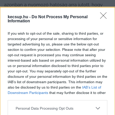
azonban a nyomozó hatóság arra jutott, hogy 
akár egy autó is elüthette az ebet. Még július 
kecsup.hu -
Do Not Process My Personal
közepén írta meg a 
HVG, hogyan szúrta el, majd 
Information
zárta le az ügyben folytatott nyomozást 
a 
If you wish to opt-out of the sale, sharing to third parties, or
rendőrség
.
processing of your personal or sensitive information for
targeted advertising by us, please use the below opt-out
A cikk megjelenése után lendült csak akcióba a 
section to confirm your selection. Please note that after your
rendőrség, Ovádi Péter, az állatvédelemért 
opt-out request is processed you may continue seeing
interest-based ads based on personal information utilized by
felelős fideszes kormánybiztos pedig a 
us or personal information disclosed to third parties prior to
rendőrségen szelfizett, megköszönve a 
your opt-out. You may separately opt-out of the further
hatóságok hatékony munkáját. A lap 
disclosure of your personal information by third parties on the
IAB’s list of downstream participants. This information may
megkérdezte, ha már ott volt, sikerült-e bármi 
also be disclosed by us to third parties on the
IAB’s List of
előrelépést elérni azért, hogy a hatóságok ne 
Downstream Participants
that may further disclose it to other
third parties.
hagyják futni az állatkínzókat.
Please note that this website/app uses one or more Google
Personal Data Processing Opt Outs
services and may gather and store information including but