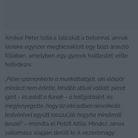
Amikor Péter tolta a talicskát a betonnal, annak 
kereke egyszer megbicsaklott egy bűzt árasztó 
fóliában, amelyben egy gyerek holttestét vélte 
felfedezni.
„Péter számonkérte a munkáltatóját, aki először 
mindezt nem értette, később stílust váltott, pénzt 
ígért – és adott a fiúnak – a hallgatásért, és 
megfenyegette, hogy az intézetben nevelkedő 
testvérével együtt rosszul jár, hogyha minderről 
beszél”
 – mondta el Petőfi Attila. Mindez János 
vallomása alapján derült ki. A vezérőrnagy 