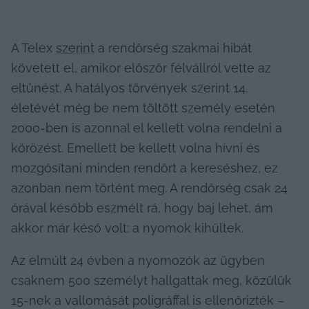
A Telex 
szerint
 a rendőrség szakmai hibát 
követett el, amikor először félvállról vette az 
eltűnést. A hatályos törvények szerint 14. 
életévét még be nem töltött személy esetén 
2000-ben is azonnal el kellett volna rendelni a 
körözést. Emellett be kellett volna hívni és 
mozgósítani minden rendőrt a kereséshez, ez 
azonban nem történt meg. A rendőrség csak 24 
órával később eszmélt rá, hogy baj lehet, ám 
akkor már késő volt: a nyomok kihűltek.
Az elmúlt 24 évben a nyomozók az ügyben 
csaknem 500 személyt hallgattak meg, közülük 
15-nek a vallomását poligráffal is ellenőrizték – 