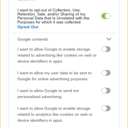
vállalkozók segítségével vállaltak munkát.
I want to opt-out of Collection, Use,
Retention, Sale, and/or Sharing of my
A két fiú egy akkor 60 éves esztergályos 
Personal Data that Is Unrelated with the
Purposes for which it was collected.
vállalkozónál, V. Józsefnél dolgozott, akit ők csak 
Opted Out
Józsi bácsinak hívtak. V. József családos, 
Google consents
kétgyerekes ember volt, aki vett egy 
I want to allow Google to enable storage
egyhektáros tanyát az Ipartelep út környékén. 
related to advertising like cookies on web or
Ezen egy 800 négyzetméteres csarnok és egy 
device identifiers in apps.
kétszintes családi ház is állt, ahová „Józsi bácsi” 
I want to allow my user data to be sent to
át akarta költöztetni a vállalkozását. A két fiatalt 
Google for online advertising purposes.
napi 500 forintért foglalkoztatta, ami akkoriban 
I want to allow Google to send me
egy doboz cigaretta ára volt. Cserébe füvet 
personalized advertising.
kaszáltak, szemetet ástak el, és részt vettek 
I want to allow Google to enable storage
építőmunkában is.
related to analytics like cookies on web or
device identifiers in apps.
2020 nyarán egy melléképület építése volt 