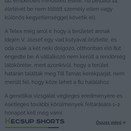
(az emberölés minősített esete, ha például 14. 
életévét be nem töltött személy ellen vagy 
különös kegyetlenséggel követik el).
A Telex még arról ír, hogy a területet annak 
idején V. József egy vad kutyával őriztette, és 
oda csak a két neki dolgozó, otthonban élő fiút 
engedte be. A vállalkozó nem került a rendőrség 
látókörébe, mert azonkívül, hogy a terület 
határán találták meg Till Tamás kerékpárját, nem 
merült fel, hogy köze lehet a fiú halálához.
A genetikai vizsgálat végleges eredményére és 
esetleges további körülmények feltárására 1-2 
hónapot kell még várni.
K
ECSUP SHORTS
Összes videó