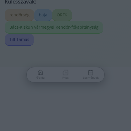
Kulcsszavak:
rendőrség
baja
ORFK
Bács-Kiskun vármegyei Rendőr-főkapitányság
Till Tamás
Főoldal
Friss
Események