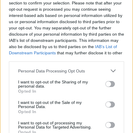
section to confirm your selection. Please note that after your
gyerekotthon egykori lakói között kellett a 
opt-out request is processed you may continue seeing
interest-based ads based on personal information utilized by
forrást megtalálni. Az egyik lakó, K. Péter 
us or personal information disclosed to third parties prior to
személyére szűkült a keresés, de a férfi 2011-
your opt-out. You may separately opt-out of the further
ben öngyilkos lett. Az egykor a környezetében 
disclosure of your personal information by third parties on the
IAB’s list of downstream participants. This information may
élők viszont megerősítették, hogy ő vehetett 
also be disclosed by us to third parties on the
IAB’s List of
részt a gyermek elásásában.
Downstream Participants
that may further disclose it to other
third parties.
Please note that this website/app uses one or more Google
Personal Data Processing Opt Outs
services and may gather and store information including but
not limited to your visit or usage behaviour. You may click to
I want to opt-out of the Sharing of my
personal data.
grant or deny consent to Google and its third-party tags to
Opted In
use your data for below specified purposes in below Google
consent section.
I want to opt-out of the Sale of my
Egy János nevű egykori otthonlakó tett 
Personal Data.
Opted In
értékelhető vallomást: Péter és közte négy év 
korkülönbség volt. Mindketten szakmát tanultak 
I want to opt-out of processing my
Personal Data for Targeted Advertising.
az otthonban (kőműves, festő), és a környékbeli 
Opted In