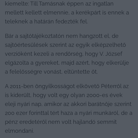
kiemelte: Till Tamásnak éppen az ingatlan 
mellett kellett elmennie, a kerékpárt is ennek a 
teleknek a határán fedezték fel.
Bár a sajtótájékoztatón nem hangzott el, de 
sajtóértesülések szerint az egyik elképzelhető 
verzióként kezeli a rendőrség, hogy V. József 
elgázolta a gyereket, majd azért, hogy elkerülje 
a felelősségre vonást, eltüntette őt.
A 2011-ben öngyilkosságot elkövető Péterről az 
is kiderült, hogy volt egy olyan 2000-es évek 
eleji nyári nap, amikor az akkori barátnője szerint 
200 ezer forinttal tért haza a nyári munkáról, de a 
pénz eredetéről nem volt hajlandó semmit 
elmondani.