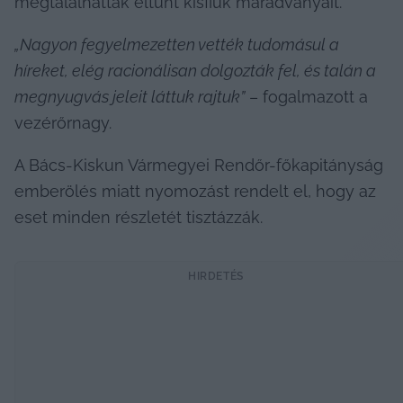
megtalálhatták eltűnt kisfiuk maradványait.
„Nagyon fegyelmezetten vették tudomásul a 
híreket, elég racionálisan dolgozták fel, és talán a 
megnyugvás jeleit láttuk rajtuk”
 – fogalmazott a 
vezérőrnagy.
A Bács-Kiskun Vármegyei Rendőr-főkapitányság 
emberölés miatt nyomozást rendelt el, hogy az 
eset minden részletét tisztázzák.
HIRDETÉS