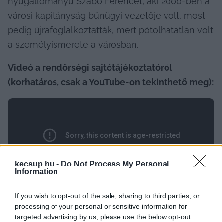
nyugállományú Szabó Ferencet, aki 2000-ben a 
városi kapitányság bűnügyi vezetője volt, most 
pedig újrafoglalkoztatták, mert pótolhatatlan volt 
a személyismerete a városban.
Videó a rendőrségi sajtótájékoztatóról 
(korhatáros, csak a YouTube-on tekinthető meg):
kecsup.hu -
Do Not Process My Personal
Information
If you wish to opt-out of the sale, sharing to third parties, or
processing of your personal or sensitive information for
targeted advertising by us, please use the below opt-out
Az tehát világossá vált, hogy a bajai 