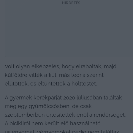
HIRDETÉS
Volt olyan elképzelés, hogy elrabolták, majd 
külföldre vitték a fiút, más teória szerint 
elütötték, és eltüntették a holttestét.
A gyermek kerékpárját 2020 júliusában találták 
meg egy gyümölcsösben, de csak 
szeptemberben értesítették erről a rendőrséget. 
A bicikliről nem került elő használható 
ujjlenyomat, vérnyomokat pedig nem találtak 