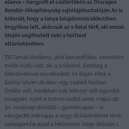
elásva – hangzott el csütörtökön az Országos 
Rendőr-főkapitányság sajtótájékoztatóján. Az is 
kiderült, hogy a tanya tulajdonosa időközben 
öngyilkos lett, akárcsak az a fiatal férfi, aki annak 
idején segíthetett neki a holttest 
eltüntetésében.
Till Tamás törékeny, picit beszédhibás, szeretetre 
méltó kisfiú volt, aki a szüleivel, illetőleg a 
féltestvérével nevelkedett, és Baján éltek a 
Szőnyi István utcában egy családi házban. 
Önálló volt, korábban már kétszer volt egyedül 
lovagolni, ezért a tízéves kisfiút 2000. május 28-
án, vasárnap délelőtt – gyereknapon – is 
elengedte édesapja a négy-öt kilométerre lévő 
vadasparkba azzal a kikötéssel, hogy délután 1 