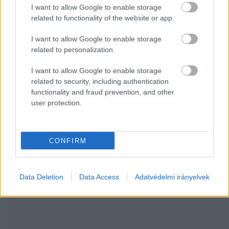
folyamatban, amellyel össze akarták kötni a 
I want to allow Google to enable storage
related to functionality of the website or app.
házat és a csarnokot. A fészernek akkor még 
nem készült az aljzatbetonja.
I want to allow Google to enable storage
related to personalization.
Egy alkalommal V. József a strandon kereste fel 
I want to allow Google to enable storage
a két fiatalt, akiknek azt mondta: dupla pénzért 
related to security, including authentication
azonnal kellene menni dolgozni. János nemet 
functionality and fraud prevention, and other
user protection.
mondott, Péter viszont elment a vállalkozóval, 
és közösen keverték a betont a kis helyiségben, 
noha a családfő általában nem vett részt az 
CONFIRM
építési munkákban.
Data Deletion
Data Access
Adatvédelmi irányelvek
HIRDETÉS