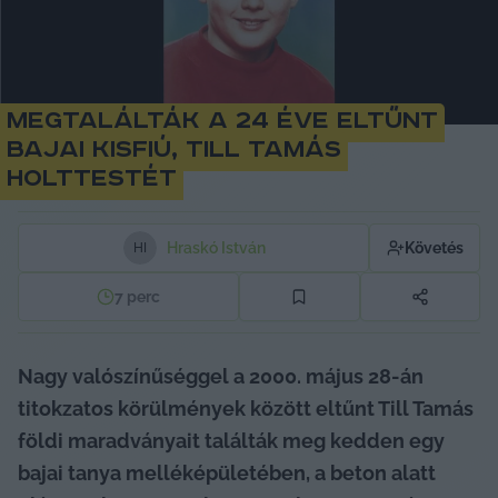
Megtalálták a 24 éve eltűnt
bajai kisfiú, Till Tamás
holttestét
Hraskó István
Követés
H
I
7
perc
Nagy valószínűséggel a 2000. május 28-án 
titokzatos körülmények között eltűnt Till Tamás 
földi maradványait találták meg kedden egy 
bajai tanya melléképületében, a beton alatt 