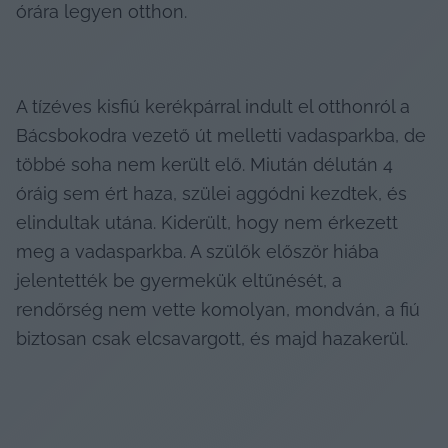
órára legyen otthon.
A tízéves kisfiú kerékpárral indult el otthonról a 
Bácsbokodra vezető út melletti vadasparkba, de 
többé soha nem került elő. Miután délután 4 
óráig sem ért haza, szülei aggódni kezdtek, és 
elindultak utána. Kiderült, hogy nem érkezett 
meg a vadasparkba. A szülők először hiába 
jelentették be gyermekük eltűnését, a 
rendőrség nem vette komolyan, mondván, a fiú 
biztosan csak elcsavargott, és majd hazakerül.