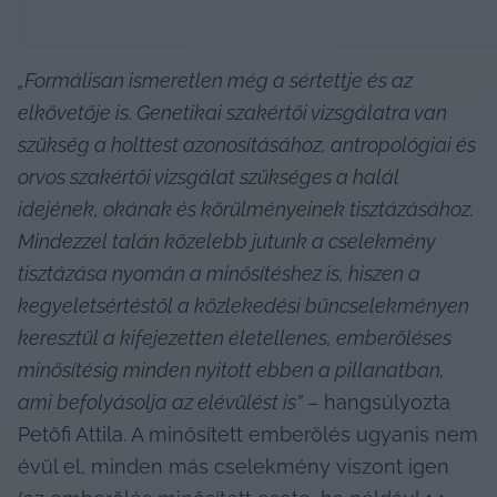
„Formálisan ismeretlen még a sértettje és az 
elkövetője is. Genetikai szakértői vizsgálatra van 
szükség a holttest azonosításához, antropológiai és 
orvos szakértői vizsgálat szükséges a halál 
idejének, okának és körülményeinek tisztázásához. 
Mindezzel talán közelebb jutunk a cselekmény 
tisztázása nyomán a minősítéshez is, hiszen a 
kegyeletsértéstől a közlekedési bűncselekményen 
keresztül a kifejezetten életellenes, emberöléses 
minősítésig minden nyitott ebben a pillanatban, 
ami befolyásolja az elévülést is”
 – hangsúlyozta 
Petőfi Attila. A minősített emberölés ugyanis nem 
évül el, minden más cselekmény viszont igen 