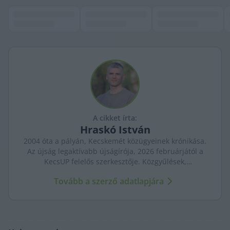
A cikket írta:
Hraskó
István
2004 óta a pályán, Kecskemét közügyeinek krónikása.
Az újság legaktívabb újságírója, 2026 februárjától a
KecsUP felelős szerkesztője. Közgyűlések,
tényfeltárások, emberi sorsok – riportjaiban a város
Tovább a szerző adatlapjára
arca és a háttérben élők történetei egyszerre jelennek
meg.