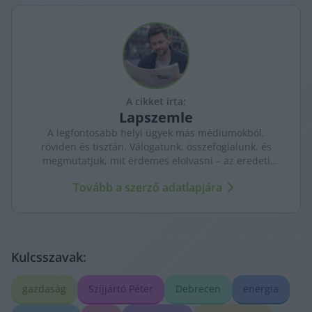
A cikket írta:
Lapszemle
A legfontosabb helyi ügyek más médiumokból,
röviden és tisztán. Válogatunk, összefoglalunk, és
megmutatjuk, mit érdemes elolvasni – az eredeti
forrásokra mutatva. Gyors tájékozódás, egy helyen.
Tovább a szerző adatlapjára
Kulcsszavak:
gazdaság
Szíjjártó Péter
Debrecen
energia