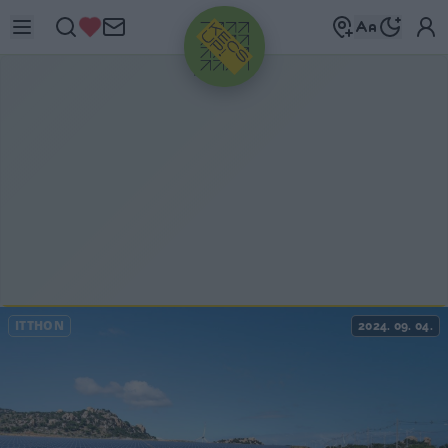
HIRDETÉS
ITTHON
2024. 09. 04.