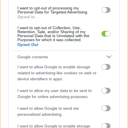
A külügyminiszter szerint ez a beruházás ismét 
alátámasztja, hogy Magyarország 
„abszolút 
I want to opt-out of processing my
Personal Data for Targeted Advertising.
globális éllovasi pozícióba”
 került a zöld gazdaság 
Opted In
tekintetében. Mindez szerinte két dolgon 
I want to opt-out of Collection, Use,
Retention, Sale, and/or Sharing of my
alapszik: a közlekedés elektromos átállásán és 
Personal Data that Is Unrelated with the
Purposes for which it was collected.
az energiaelőállítás karbonmentessé tételén. 
Opted Out
Hozzátette, hogy Magyarországon az ipar is 
Google consents
egyre több naperőművet épít és használ, a 
tervek szerint pedig a Debrecenben épülő 
I want to allow Google to enable storage
related to advertising like cookies on web or
naperőmű az energiaigények több mint 
device identifiers in apps.
negyedét fogja kiszolgálni. Hozzátette a 
I want to allow my user data to be sent to
kormány olyan döntéseket igyekszik hozni, hogy 
Google for online advertising purposes.
abból a BMW, Magyarország, Debrecen és a 
debreceni emberek is profitáljanak.
I want to allow Google to send me
personalized advertising.
I want to allow Google to enable storage