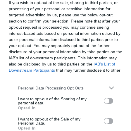
If you wish to opt-out of the sale, sharing to third parties, or
alkalomból Szijjártó Péter külgazdasági- és 
processing of your personal or sensitive information for
külügyminiszter elmondta: 
„Két német vállalat és 
targeted advertising by us, please use the below opt-out
section to confirm your selection. Please note that after your
Debrecen, Magyarország együttműködése 
opt-out request is processed you may continue seeing
ismételten egy olyan teljesítményt állít elő, amely a 
interest-based ads based on personal information utilized by
Guinness Rekordok Könyvének a jövő évi 
us or personal information disclosed to third parties prior to
your opt-out. You may separately opt-out of the further
kiadásában jogosan tarthat igényt a bekerülésre.”
disclosure of your personal information by third parties on the
IAB’s list of downstream participants. This information may
A 71 futballpályányi méretű naperőmű-rendszer 
also be disclosed by us to third parties on the
IAB’s List of
a vállalatcsoporton belül a legnagyobb lesz, ami 
Downstream Participants
that may further disclose it to other
third parties.
egyben Magyarország legnagyobb ipari 
naperőműve is lesz. 
„És ha jól értem, az E.ON sem 
Please note that this website/app uses one or more Google
Personal Data Processing Opt Outs
services and may gather and store information including but
épített még sokszor ekkora naperőműparkot, mint 
not limited to your visit or usage behaviour. You may click to
I want to opt-out of the Sharing of my
ami most itt létrejön”
 – fogalmazott Szijjártó.
personal data.
grant or deny consent to Google and its third-party tags to
Opted In
use your data for below specified purposes in below Google
consent section.
I want to opt-out of the Sale of my
Personal Data.
Opted In