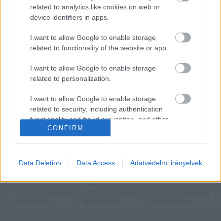
related to analytics like cookies on web or
device identifiers in apps.
I want to allow Google to enable storage
related to functionality of the website or app.
„Magyarország kormánya továbbra is minden 
szükséges döntést meg fog hozni annak 
I want to allow Google to enable storage
related to personalization.
érdekében, hogy a BMW majd úgy emlékezzen a 
Debrecen melletti döntésére, mint ami a vállalat 
I want to allow Google to enable storage
related to security, including authentication
történetének legjobb döntése volt”
 – fogalmazott 
functionality and fraud prevention, and other
Szijjártó Péter.
CONFIRM
user protection.
via 
Telex
K
ECSUP SHORTS
Data Deletion
Data Access
Adatvédelmi irányelvek
Összes videó