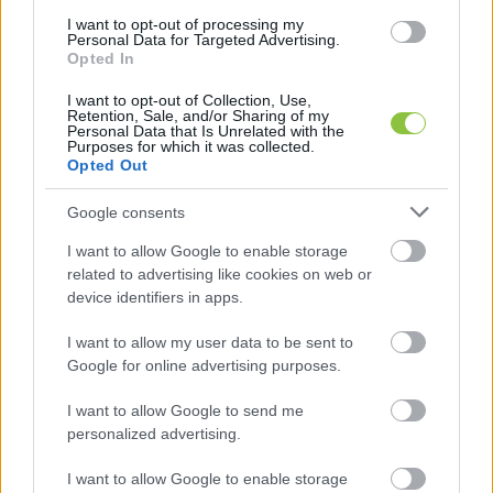
I want to opt-out of processing my
Personal Data for Targeted Advertising.
Opted In
I want to opt-out of Collection, Use,
Retention, Sale, and/or Sharing of my
Personal Data that Is Unrelated with the
Purposes for which it was collected.
A képviselő két javaslatot is tett: az egyik a 
Opted Out
Csíkmsolyó utcai adminisztratív folyamatok 
Google consents
felgyorsítása, a másik pedig a Tordai utcára 
I want to allow Google to enable storage
kiépített útcsatlakozás szanálása.
related to advertising like cookies on web or
device identifiers in apps.
„Gyakorlatilag
 ezekkel a történetekkel 
I want to allow my user data to be sent to
kapcsolatos hivatali ügyintézési folyamatok a 
Google for online advertising purposes.
képviselő úr tudomása mellett és részvételével 
jelenleg is zajlanak. Itt nem arról van szó, hogy 
I want to allow Google to send me
personalized advertising.
egy problémát egy indítványban a képviselő 
felvet és ez süket fülekre talált. Ezek a 
I want to allow Google to enable storage