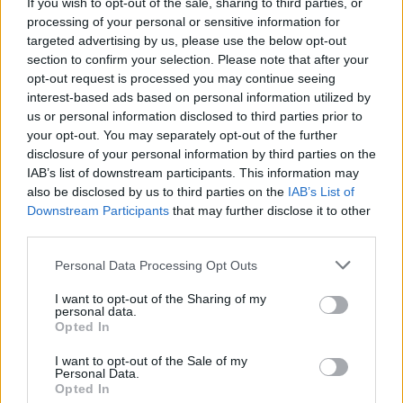
If you wish to opt-out of the sale, sharing to third parties, or
sokan örülnek a megnyíló áruházaknak, ugyanis 
processing of your personal or sensitive information for
targeted advertising by us, please use the below opt-out
azok valóban hiányoztak a városrészből.
section to confirm your selection. Please note that after your
opt-out request is processed you may continue seeing
interest-based ads based on personal information utilized by
us or personal information disclosed to third parties prior to
„A Tordai utcai lakosok 10 éve úgy élnek, hogy 
your opt-out. You may separately opt-out of the further
disclosure of your personal information by third parties on the
hol a pénzszállító autó, hol a pékség autója, hol 
IAB’s list of downstream participants. This information may
pedig a Penny Market kamionja zavarja őket. Az, 
also be disclosed by us to third parties on the
IAB’s List of
Downstream Participants
that may further disclose it to other
hogy a KiK és a Rossmann megkapta ezt az 
third parties.
útcsatlakozást, ez egyrészt tovább növeli ebben 
Please note that this website/app uses one or more Google
a régi lakó-pihenő övezetben a forgalmat, 
Personal Data Processing Opt Outs
services and may gather and store information including but
tovább terheli a Csíksomlyó utca és a Gázló utca 
not limited to your visit or usage behaviour. You may click to
I want to opt-out of the Sharing of my
personal data.
kereszteződését. Megvalósult, amitől tartottam: 
grant or deny consent to Google and its third-party tags to
Opted In
use your data for below specified purposes in below Google
létrehoztak egy életképtelen forgalmi szituációt”
consent section.
I want to opt-out of the Sale of my
– mondta dr. Tóth Szilárd
Personal Data.
Opted In