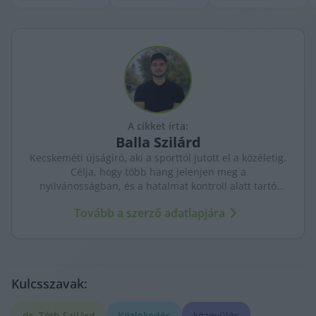
A cikket írta:
Balla
Szilárd
Kecskeméti újságíró, aki a sporttól jutott el a közéletig.
Célja, hogy több hang jelenjen meg a
nyilvánosságban, és a hatalmat kontroll alatt tartó
újságírás erősödjön. A város ügyeit szenvedéllyel és
Tovább a szerző adatlapjára
kritikus szemmel követi.
Kulcsszavak:
dr. Tóth Szilárd
Közlekedés
közgyűlés