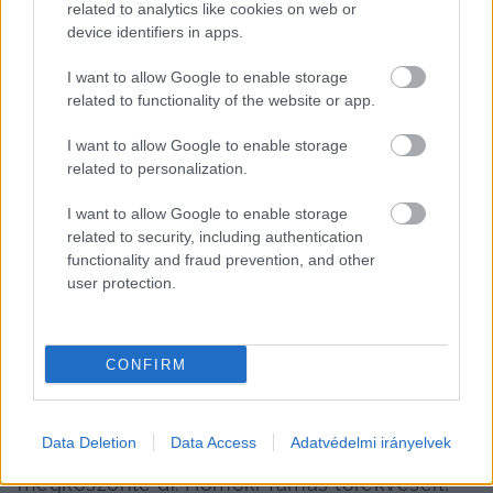
related to analytics like cookies on web or
folyamatok zajlanak”
 – válaszolta
 dr. Homoki 
device identifiers in apps.
Tamás 
alpolgármester.
I want to allow Google to enable storage
related to functionality of the website or app.
Kiemelte: 
„Ha a behajtási és a kihajtási 
lehetőségeket rugalmasan fel tudjuk ajánlani 
I want to allow Google to enable storage
közös gondolkozás alapján a terület 
related to personalization.
tulajdonosának, abban az esetben egyoldalú 
I want to allow Google to enable storage
döntés nélkül, tulajdonképpen jogi vita nélkül 
related to security, including authentication
functionality and fraud prevention, and other
meg tudjuk szüntetni ezeket a hátsó 
user protection.
útkapcsolatokat. Ebben kérem némi türelmét és 
fogadja el azt, hogy a hivatal és a mérnöki iroda 
teljes gőzzel dolgozik. Mindannyiunk közös 
CONFIRM
érdeke, hogy ez a problémakör megoldódjon.”
Data Deletion
Data Access
Adatvédelmi irányelvek
Dr. Tóth Szilárd képviselő a választ követően 
megköszönte dr. Homoki Tamás törekvéseit, 