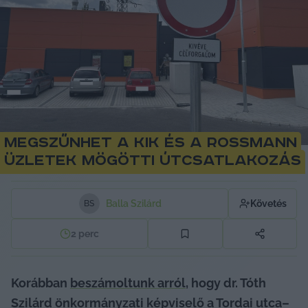
Megszűnhet a KiK és a Rossmann
üzletek mögötti útcsatlakozás
Balla Szilárd
Követés
B
S
2
perc
Korábban 
beszámoltunk arról
, hogy d
r. Tóth 
Szilárd önkormányzati képviselő a Tordai utca–