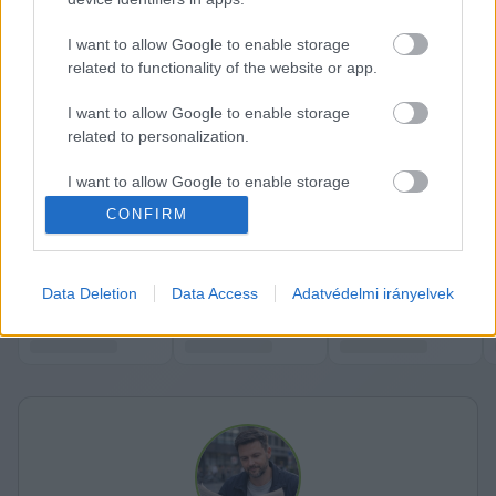
A kormányfő új feladattal is megbízta Nagyot: 
I want to allow Google to enable storage
indítsa be a gazdaságot, mert ezzel a fogyasztás 
related to functionality of the website or app.
is nőni fog, a növekvő fogyasztás pedig egyre 
I want to allow Google to enable storage
több adóbevételt jelent az államnak. Ezzel több 
related to personalization.
beruházást lehet csinálni, így pedig jobb 
I want to allow Google to enable storage
ráfordulni a 2026-os választásra – magyarázta 
related to security, including authentication
CONFIRM
egy forrás a Direkt36-nak.
functionality and fraud prevention, and other
K
user protection.
ECSUP SHORTS
Összes videó
Data Deletion
Data Access
Adatvédelmi irányelvek