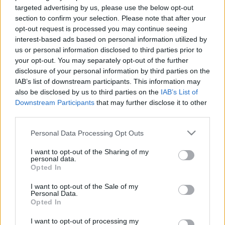
kormányban, ami az akkumulátorgyártást illeti, 
targeted advertising by us, please use the below opt-out
mert Nagy Márton egy kormányülésen vitába 
section to confirm your selection. Please note that after your
opt-out request is processed you may continue seeing
keveredett Szijjártó Péterrel, a vitát pedig Orbán 
interest-based ads based on personal information utilized by
Viktor érdeklődve figyelte.
us or personal information disclosed to third parties prior to
your opt-out. You may separately opt-out of the further
A cikk szerint a heves vita egy tavasz közepi 
disclosure of your personal information by third parties on the
IAB’s list of downstream participants. This information may
kormányülésen pattant ki, amikor Nagy felhozta 
also be disclosed by us to third parties on the
IAB’s List of
az áprilisi adatokat, amik szerint egész 
Downstream Participants
that may further disclose it to other
third parties.
Európában jelentősen visszaesett az elektromos 
autók eladása. Mindez idehaza is éreztette 
Please note that this website/app uses one or more Google
Personal Data Processing Opt Outs
services and may gather and store information including but
hatását, az akkumulátorgyárak termelése is 
not limited to your visit or usage behaviour. You may click to
I want to opt-out of the Sharing of my
bezuhant.
personal data.
grant or deny consent to Google and its third-party tags to
Opted In
use your data for below specified purposes in below Google
consent section.
I want to opt-out of the Sale of my
Personal Data.
Opted In
A miniszter megkérdőjelezte az ezen 
technológia melletti elköteleződést, amire a 
I want to opt-out of processing my