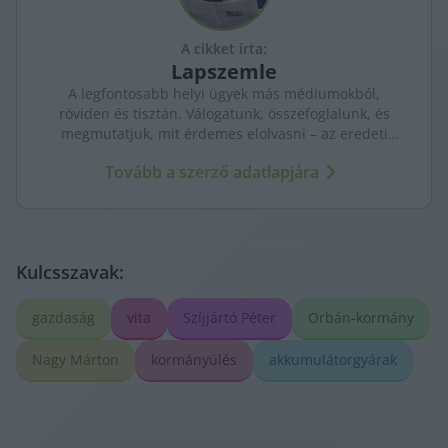
A cikket írta:
Lapszemle
A legfontosabb helyi ügyek más médiumokból,
röviden és tisztán. Válogatunk, összefoglalunk, és
megmutatjuk, mit érdemes elolvasni – az eredeti
forrásokra mutatva. Gyors tájékozódás, egy helyen.
Tovább a szerző adatlapjára
Kulcsszavak:
gazdaság
vita
Szíjjártó Péter
Orbán-kormány
Nagy Márton
kormányülés
akkumulátorgyárak