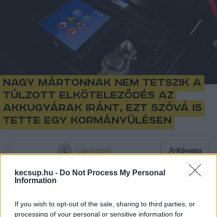
Nagy Mártonnak nem tetszik a
túlzott elköteleződés az
akkugyárak iránt, ezt szóvá is
tette egy kormányülésen
Lapszemle
Követés
L
1
perc
kecsup.hu -
Do Not Process My Personal
Information
If you wish to opt-out of the sale, sharing to third parties, or
A 
Direkt36
 cikke szerint nincs egység az Orbán-
processing of your personal or sensitive information for