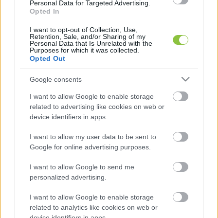
Personal Data for Targeted Advertising.
külügyminiszter azzal válaszolt, hogy a piaci 
Opted In
működésből fakad, ha a kezdeti fellendülést egy 
I want to opt-out of Collection, Use,
Retention, Sale, and/or Sharing of my
visszaesés követi, s az eladások a későbbiekben 
Personal Data that Is Unrelated with the
Purposes for which it was collected.
egy magasabb szintre fognak beállni.
Opted Out
Google consents
I want to allow Google to enable storage
related to advertising like cookies on web or
device identifiers in apps.
I want to allow my user data to be sent to
Nagy Márton szerint a gazdaság beindításához 
Google for online advertising purposes.
egy erős gazdasági tárca kell, így nem csinál 
titkot abból, ha szemet vet egy-egy 
I want to allow Google to send me
personalized advertising.
minisztertársa területére. Nagy mára már tagja 
lett az Orbán Viktorhoz közel álló úgynevezett 
I want to allow Google to enable storage
related to analytics like cookies on web or
belső kormánynak.
device identifiers in apps.