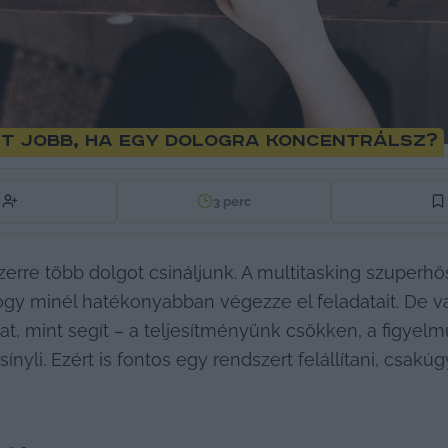
rt jobb, ha egy dologra koncentrálsz?
3
perc
rre több dolgot csináljunk. A multitasking szuperhős
ogy minél hatékonyabban végezze el feladatait. De v
tat, mint segít – a teljesítményünk csökken, a figyel
yli. Ezért is fontos egy rendszert felállítani, csakúg