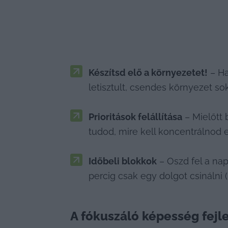
Készítsd elő a környezetet!
 – H
letisztult, csendes környezet s
Prioritások felállítása
 – Mielőtt
tudod, mire kell koncentrálnod e
Időbeli blokkok
 – Oszd fel a na
percig csak egy dolgot csinálni
A fókuszáló képesség fejl