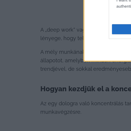
authenti
A „deep work” vagy mély munka egy
lényege, hogy teljes figyelmünket e
A mély munkának számos előnye van: 
állapotot, amelyben minden energiá
trendjével, de sokkal eredményeseb
Hogyan kezdjük el a konc
Az egy dologra való koncentrálás tan
munkavégzésre.