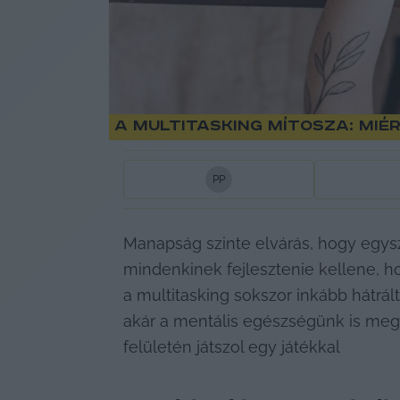
A multitasking mítosza: Mié
P
P
Manapság szinte elvárás, hogy egysze
mindenkinek fejlesztenie kellene, h
a multitasking sokszor inkább hátrál
akár a mentális egészségünk is megsín
felületén játszol egy játékkal