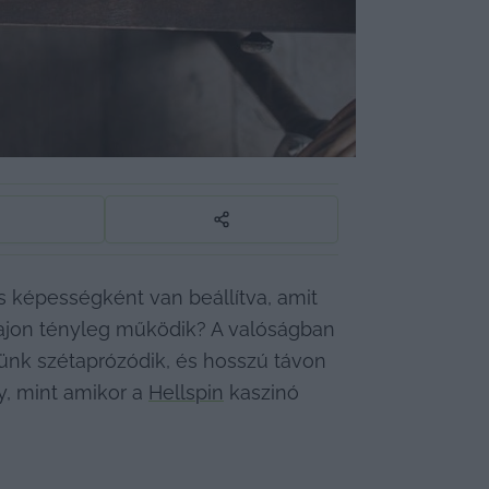
 képességként van beállítva, amit 
ajon tényleg működik? A valóságban 
münk szétaprózódik, és hosszú távon 
y, mint amikor a 
Hellspin
 kaszinó 