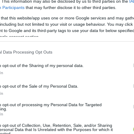
. This information may also be disclosed by us to third parties on the
IA
sra?
Participants
that may further disclose it to other third parties.
 that this website/app uses one or more Google services and may gath
itasking valójában ellenünk dolgozik. Kutatások szeri
including but not limited to your visit or usage behaviour. You may click 
lassabb munkavégzésre és a több hibára. Az agy ugy
 to Google and its third-party tags to use your data for below specifi
ogle consent section.
yikre sem figyel teljes kapacitással.
l Data Processing Opt Outs
tanulmány megállapította, hogy a gyakori multitaske
e telik, mire egy-egy új feladatba belelendülnek. A mu
o opt-out of the Sharing of my personal data.
In
o opt-out of the Sale of my Personal Data.
HIRDETÉS
In
to opt-out of processing my Personal Data for Targeted
ing.
In
o opt-out of Collection, Use, Retention, Sale, and/or Sharing
ersonal Data that Is Unrelated with the Purposes for which it
lected.