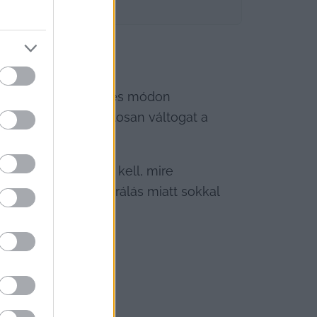
k. Az agy természetes módon 
ni, az agy folyamatosan váltogat a 
ítunk, egy kis idő kell, mire 
tti oda-vissza ugrálás miatt sokkal 