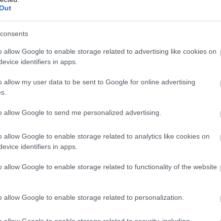
Out
consents
k valójában?
o allow Google to enable storage related to advertising like cookies on
evice identifiers in apps.
l fakad, hogy félreértjük, hogyan működik az agyun
n figyelni. Ha több dolgot próbálunk egyszerre csinál
o allow my user data to be sent to Google for online advertising
s.
i energia- és időveszteséget okoz.
to allow Google to send me personalized advertising.
hogy minden alkalommal, amikor új feladatra összpontos
folyamatosan ismételjük, az eredmény a feladatok közö
o allow Google to enable storage related to analytics like cookies on
evice identifiers in apps.
 dologra koncentrálnánk.
o allow Google to enable storage related to functionality of the website
unka ereje
o allow Google to enable storage related to personalization.
o allow Google to enable storage related to security, including