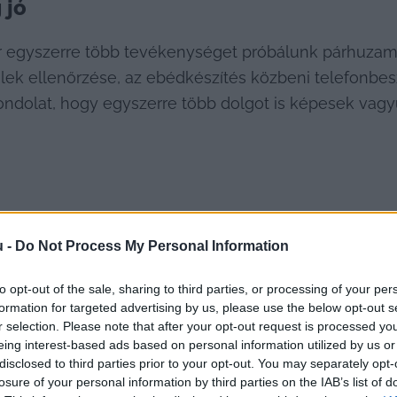
 jó
ikor egyszerre több tevékenységet próbálunk párhuzam
lek ellenőrzése, az ebédkészítés közbeni telefonbe
ndolat, hogy egyszerre több dolgot is képesek vagyun
u -
Do Not Process My Personal Information
to opt-out of the sale, sharing to third parties, or processing of your per
formation for targeted advertising by us, please use the below opt-out s
r selection. Please note that after your opt-out request is processed y
ogy egyszerre több összetett feladatot végezzen el h
eing interest-based ads based on personal information utilized by us or
atok között, ami idő- és energiaveszteséget okoz.
disclosed to third parties prior to your opt-out. You may separately opt-
losure of your personal information by third parties on the IAB’s list of