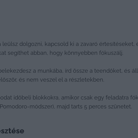
a leülsz dolgozni, kapcsold ki a zavaró értesítéseket, 
okat segíthet abban, hogy könnyebben fókuszálj.
 belekezdesz a munkába, írd össze a teendőket, és állít
lőször, és nem veszel el a részletekben.
podat időbeli blokkokra, amikor csak egy feladatra fók
 (Pomodoro-módszer), majd tarts 5 perces szünetet.
esztése