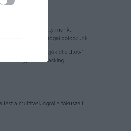
épszerűsített. A mély munka 
 maximális hatékonysággal dolgozunk.
 és könnyebben érjük el a „flow” 
zembemegy a multitasking 
ást a multitaskingról a fókuszált 