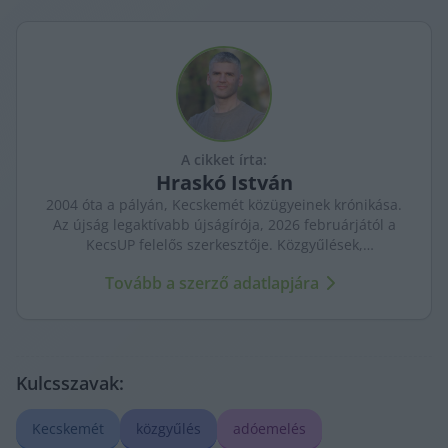
A cikket írta:
Hraskó
István
2004 óta a pályán, Kecskemét közügyeinek krónikása.
Az újság legaktívabb újságírója, 2026 februárjától a
KecsUP felelős szerkesztője. Közgyűlések,
tényfeltárások, emberi sorsok – riportjaiban a város
Tovább a szerző adatlapjára
arca és a háttérben élők történetei egyszerre jelennek
meg.
Kulcsszavak:
Kecskemét
közgyűlés
adóemelés