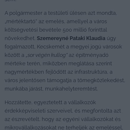
A polgármester a testületi ülésen azt mondta, 
„mértéktartó” az emelés, amellyel a város 
költségvetési bevétele 500 millió forinttal 
növekedhet. 
Szemereyné Pataki Klaudia
 úgy 
fogalmazott, Kecskemét a megyei jogú városok 
között a 
„sor végén kullog”
 az építményadó 
mértéke terén, miközben meglátása szerint 
nagymértékben fejlődött az infrastruktúra, a 
város jelentősen támogatja a tömegközlekedést, 
munkába járást, munkahelyteremtést.
Hozzátette, egyeztetett a vállalkozók 
érdekképviseleti szerveivel, és megfontolta azt 
az észrevételt, hogy az egyéni vállalkozókat és 
mikrovállalkozásokat ne terheljék az emeléssel, 