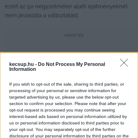
ezért az 50 négyzetméter alatti építményeknél 
nem javasolta a változtatást.
HIRDETÉS
kecsup.hu -
Do Not Process My Personal
Information
If you wish to opt-out of the sale, sharing to third parties, or
processing of your personal or sensitive information for
targeted advertising by us, please use the below opt-out
Az építményadót egyébként tíz év után tavaly 
section to confirm your selection. Please note that after your
január 1-jén emelték, akkor a nagykörúton belül 
opt-out request is processed you may continue seeing
interest-based ads based on personal information utilized by
a négyzetméterenként 600 forintról 1000-re, a 
us or personal information disclosed to third parties prior to
körúton kívül pedig 540-ről 900-ra. Erre 
your opt-out. You may separately opt-out of the further
disclosure of your personal information by third parties on the
emlékeztetett 
Dobos József
, a Civil Összefogás 