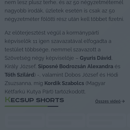
nem lesz plusz terhe, és az 50 négyzetméternél 
nagyobb irodák, üzletek esetén is csak az 50 
négyzetméter fölötti rész után kell többet fizetni.
Az előterjesztést végül a kormánypárti 
képviselők 11 igen szavazatával elfogadta a 
testület többsége, nemmel szavazott a 
Szövetség négy képviselője – 
Gyuris Dávid
, 
Király József, 
Siposné Bodrozsán
Alexandra
 és 
Tóth Szilárd
) -, valamint Dobos József és Hódi 
Zsuzsanna, míg 
Kordik Szabolcs
 (Magyar 
Kétfarkú Kutya Párt) tartózkodott.
K
ECSUP SHORTS
Összes videó