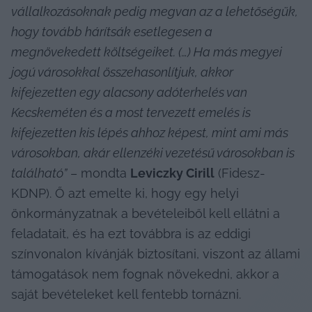
vállalkozásoknak pedig megvan az a lehetőségük, 
hogy tovább hárítsák esetlegesen a 
megnövekedett költségeiket. (…) Ha más megyei 
jogú városokkal összehasonlítjuk, akkor 
kifejezetten egy alacsony adóterhelés van 
Kecskeméten és a most tervezett emelés is 
kifejezetten kis lépés ahhoz képest, mint ami más 
városokban, akár ellenzéki vezetésű városokban is 
található”
 – mondta 
Leviczky Cirill
 (Fidesz-
KDNP). Ő azt emelte ki, hogy egy helyi 
önkormányzatnak a bevételeiből kell ellátni a 
feladatait, és ha ezt továbbra is az eddigi 
színvonalon kívánják biztosítani, viszont az állami 
támogatások nem fognak növekedni, akkor a 
saját bevételeket kell fentebb tornázni.