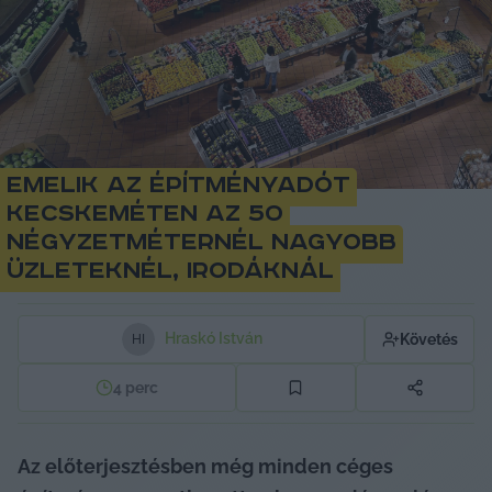
Emelik az építményadót
Kecskeméten az 50
négyzetméternél nagyobb
üzleteknél, irodáknál
Hraskó István
Követés
H
I
4
perc
Az előterjesztésben még minden céges 