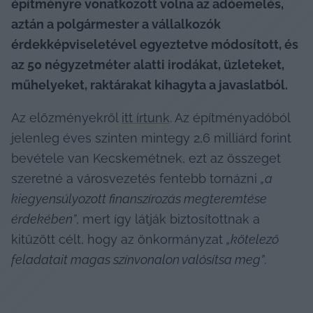
építményre vonatkozott volna az adóemelés, 
aztán a polgármester a vállalkozók 
érdekképviseletével egyeztetve módosított, és 
az 50 négyzetméter alatti irodákat, üzleteket, 
műhelyeket, raktárakat kihagyta a javaslatból.
Az előzményekről 
itt írtunk
. Az építményadóból 
jelenleg éves szinten mintegy 2,6 milliárd forint 
bevétele van Kecskemétnek, ezt az összeget 
szeretné a városvezetés fentebb tornázni 
„a 
kiegyensúlyozott finanszírozás megteremtése 
érdekében”
, mert így látják biztosítottnak a 
kitűzött célt, hogy az önkormányzat 
„kötelező 
feladatait magas színvonalon valósítsa meg”
.