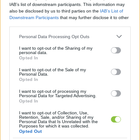
IAB’s list of downstream participants. This information may
Városunkért Egyesület képviselője, kijelentve, 
also be disclosed by us to third parties on the
IAB’s List of
hogy 
„most a vállalkozók nincsenek olyan könnyű 
Downstream Participants
that may further disclose it to other
third parties.
helyzetben, hogy így emelgetik az adót”
.
Please note that this website/app uses one or more Google
Personal Data Processing Opt Outs
„Ezt ki kell termelni. Benne vagyunk egy gazdasági 
services and may gather and store information including but
not limited to your visit or usage behaviour. You may click to
I want to opt-out of the Sharing of my
válságban, mindenkinek csökken a munkája, a 
personal data.
grant or deny consent to Google and its third-party tags to
Opted In
kereskedelemben a bevétel. (…) Tudom, hogy ön 
use your data for below specified purposes in below Google
egyeztetett nagyvállalkozókkal, de nem mindenki 
consent section.
I want to opt-out of the Sale of my
Personal Data.
nem olyan nagy, hogy ezt a közterhet bírja 
Opted In
árbevétellel. Nagyon sokan jöttek hozzám, 
I want to opt-out of processing my
panaszkodtak, és teljesen kész vannak, hogy 
Personal Data for Targeted Advertising.
Opted In
hogyan bírják ezt kitermelni”
 – mondta Dobos 
József. Hozzátette, azzal is problémája van, hogy 
I want to opt-out of Collection, Use,
Retention, Sale, and/or Sharing of my
„ugyanannyi építményadót fizet egy csillivilli bolt, 
Personal Data that Is Unrelated with the
Purposes for which it was collected.
meg egy normál vagy egy romos raktárépület, 
Opted Out