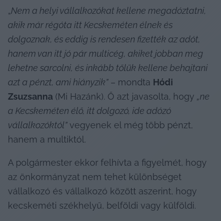
„
Nem a helyi vállalkozókat kellene megadóztatni, 
akik már régóta itt Kecskeméten élnek és 
dolgoznak, és eddig is rendesen fizették az adót, 
hanem van itt jó pár multicég, akiket jobban meg 
lehetne sarcolni, és inkább tőlük kellene behajtani 
azt a pénzt, ami hiányzik”
 – mondta 
Hódi 
Zsuzsanna
 (Mi Hazánk). Ő azt javasolta, hogy 
„ne 
a Kecskeméten élő, itt dolgozó, ide adózó 
vállalkozóktól”
 vegyenek el még több pénzt, 
hanem a multiktól.
A polgármester ekkor felhívta a figyelmét, hogy 
az önkormányzat nem tehet különbséget 
vállalkozó és vállalkozó között aszerint, hogy 
kecskeméti székhelyű, belföldi vagy külföldi.