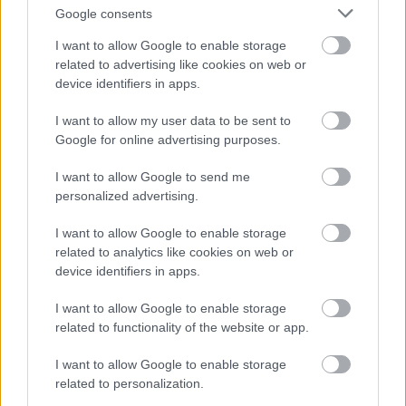
tehát ebben is azért van egy kis aránytalanság”
.
Google consents
A polgármester erre úgy reagált, az 
I want to allow Google to enable storage
related to advertising like cookies on web or
önkormányzat is ugyanebben a helyzetben van, 
device identifiers in apps.
szintén felelősséggel tartozik a feladataiért, és 
néha meg kell hoznia szükséges döntéseket.
I want to allow my user data to be sent to
Google for online advertising purposes.
Király József
, a Szövetség a Hírös Városért 
I want to allow Google to send me
Egyesület képviselője a vállalkozások terhei 
personalized advertising.
között említette még minimálbér-emelést és az 
I want to allow Google to enable storage
inflációt is. Szerinte meg kellene/lehetne 
related to analytics like cookies on web or
fontolni, hogy ne 50, hanem mondjuk 1000 
device identifiers in apps.
négyzetméter legyen az adómentesség alsó 
I want to allow Google to enable storage
határa, az elfogadható lenne a frakciójuk 
related to functionality of the website or app.
számára, mert elsősorban a multikra, a nagyobb 
I want to allow Google to enable storage
cégekre vonatkozna. Kijelentette azt is, hogy az 
related to personalization.
építményadót egységesíteni kellene: ne 