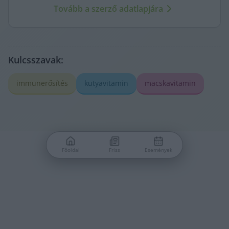
Tovább a szerző adatlapjára
újságírásától.
Kulcsszavak:
immunerősítés
kutyavitamin
macskavitamin
Főoldal
Friss
Események