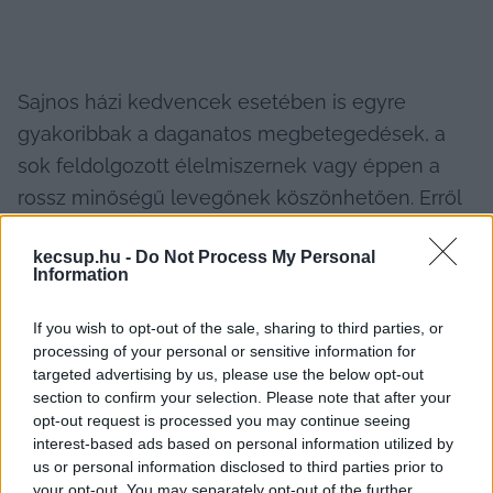
Sajnos házi kedvencek esetében is egyre 
gyakoribbak a daganatos megbetegedések, a 
sok feldolgozott élelmiszernek vagy éppen a 
rossz minőségű levegőnek köszönhetően. Erről 
sokat olvashatunk a hírekben is.
kecsup.hu -
Do Not Process My Personal
Information
A daganatok megjelenése gyengíti a macskák 
immunrendszerét, amely különösen fontos 
If you wish to opt-out of the sale, sharing to third parties, or
szerepet játszik a kórokozók és betegségek 
processing of your personal or sensitive information for
targeted advertising by us, please use the below opt-out
elleni védekezésben. A leggyakoribb cicáknál 
section to confirm your selection. Please note that after your
előforduló daganatos megbetegedések közé 
opt-out request is processed you may continue seeing
tartoznak a lymphomák, a bőrrák és az 
interest-based ads based on personal information utilized by
us or personal information disclosed to third parties prior to
emlődaganatok.
your opt-out. You may separately opt-out of the further