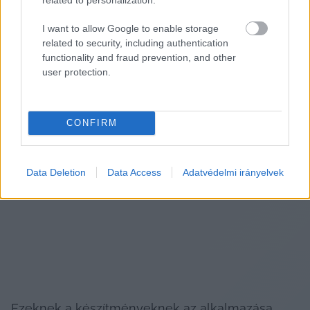
az esszenciális zsírsavakhoz.
I want to allow Google to enable storage
related to security, including authentication
Ezek az összetevők számos étrend-
functionality and fraud prevention, and other
kiegészítőben megtalálhatók, ami segíti a 
user protection.
megfelelő adagolást. A pontos mennyiséget 
ugyanakkor mindig állatorvossal egyeztetve kell 
CONFIRM
megszabni.
Immunerősítők használata a hagyományos 
Data Deletion
Data Access
Adatvédelmi irányelvek
kezelések kiegészítéseként
Ezeknek a készítményeknek az alkalmazása 