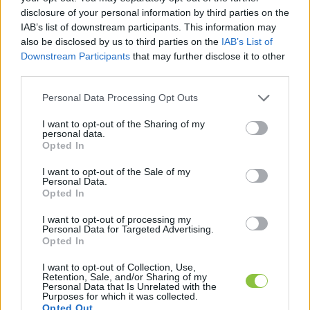
disclosure of your personal information by third parties on the
Ezek a betegségek fokozott igénybevételnek 
IAB’s list of downstream participants. This information may
teszik ki az állat szervezetét, amit jelezhet a 
also be disclosed by us to third parties on the
IAB’s List of
Downstream Participants
that may further disclose it to other
rossz közérzet, fáradtság vagy étvágytalanság. 
third parties.
Az immunrendszer megerősítése ilyenkor 
Please note that this website/app uses one or more Google
Personal Data Processing Opt Outs
létfontosságú, hogy a macska szervezete fel 
services and may gather and store information including but
tudja venni a harcot.
not limited to your visit or usage behaviour. You may click to
I want to opt-out of the Sharing of my
personal data.
grant or deny consent to Google and its third-party tags to
Opted In
Természetes immunerősítők
use your data for below specified purposes in below Google
consent section.
I want to opt-out of the Sale of my
Personal Data.
Opted In
HIRDETÉS
I want to opt-out of processing my
Personal Data for Targeted Advertising.
Opted In
I want to opt-out of Collection, Use,
Retention, Sale, and/or Sharing of my
Personal Data that Is Unrelated with the
Purposes for which it was collected.
Opted Out