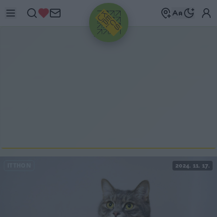
HIRDETÉS
ITTHON
2024. 11. 17.