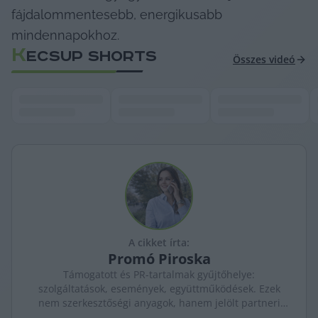
fájdalommentesebb, energikusabb 
mindennapokhoz.
K
ECSUP SHORTS
Összes videó
A cikket írta:
Promó
Piroska
Támogatott és PR-tartalmak gyűjtőhelye:
szolgáltatások, események, együttműködések. Ezek
nem szerkesztőségi anyagok, hanem jelölt partneri
tartalmak – átláthatóan, külön kezelve a KecsUP