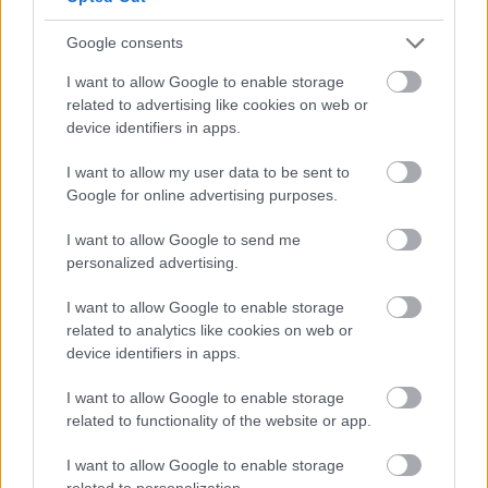
Google consents
Daganatos betegség esetén a szakemberek 
I want to allow Google to enable storage
gyakran javasolnak természetes 
related to advertising like cookies on web or
immunerősítőket. Az astragalus gyökér például 
device identifiers in apps.
támogatja az immunrendszert, 
I want to allow my user data to be sent to
gyulladáscsökkentő hatású, és növeli az állat 
Google for online advertising purposes.
energiaszintjét. A reishi gomba remek 
I want to allow Google to send me
antioxidáns, ami a daganatos sejtek elleni 
personalized advertising.
küzdelemben is hatékony segítséget nyújt.
I want to allow Google to enable storage
Az Omega-3 zsírsavak szintén 
related to analytics like cookies on web or
device identifiers in apps.
gyulladáscsökkentő hatással bírnak, és 
segítségül szolgálnak az immunválasz 
I want to allow Google to enable storage
related to functionality of the website or app.
szabályozásában. Így daganatos 
megbetegedésben szenvedő állatok esetében 
I want to allow Google to enable storage
különösen fontos, hogy hozzájussanak ezekhez 
related to personalization.