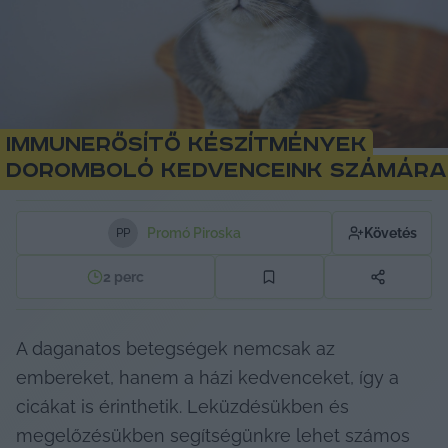
Immunerősítő készítmények
doromboló kedvenceink számára
Promó Piroska
Követés
P
P
2
perc
A daganatos betegségek nemcsak az 
embereket, hanem a házi kedvenceket, így a 
cicákat is érinthetik. Leküzdésükben és 
megelőzésükben segítségünkre lehet számos 