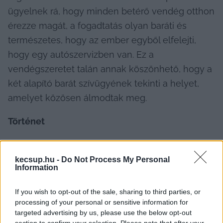
ügyelnek rá, hogy minden betérő vendég otthon 
érezze magát, a fogadtatás olyan baráti és 
természetes, hogy az ember egyből elfelejti, 
hogy egy autószervizben van. Ez a 
vendégszeretet talán annak köszönhető, hogy a 
két alapító barát szívügyének tekinti a helyet, 
amelyet közösen álmodtak meg.
Történet
kecsup.hu -
Do Not Process My Personal
Information
A műhely létrehozása két régi barát közös álma, 
akik évek óta osztoznak az autók iránti 
If you wish to opt-out of the sale, sharing to third parties, or
szenvedélyben. 2023-ban, minden gazdasági 
processing of your personal or sensitive information for
kihívás ellenére, belefogtak a vállalkozásba, egy 
targeted advertising by us, please use the below opt-out
section to confirm your selection. Please note that after your