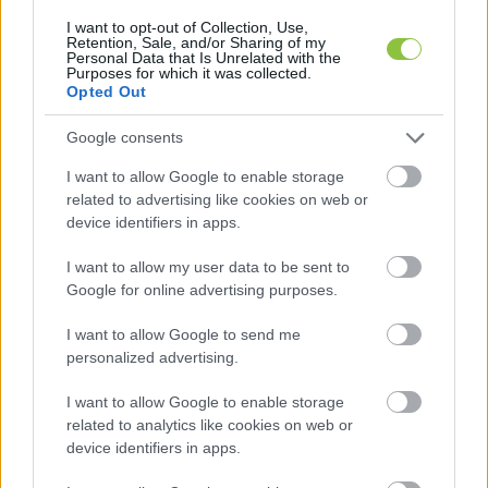
azt a célt szolgálja, hogy az ember szinte 
I want to opt-out of Collection, Use,
Retention, Sale, and/or Sharing of my
családias légkörben, kellemesen töltse el az 
Personal Data that Is Unrelated with the
Purposes for which it was collected.
időt. A fiatal csapat lelkesedése és 
Opted Out
közvetlensége pedig csak tovább fokozza ezt a 
Google consents
különleges élményt.
I want to allow Google to enable storage
related to advertising like cookies on web or
device identifiers in apps.
I want to allow my user data to be sent to
Google for online advertising purposes.
I want to allow Google to send me
personalized advertising.
I want to allow Google to enable storage
1
 / 
11
related to analytics like cookies on web or
device identifiers in apps.