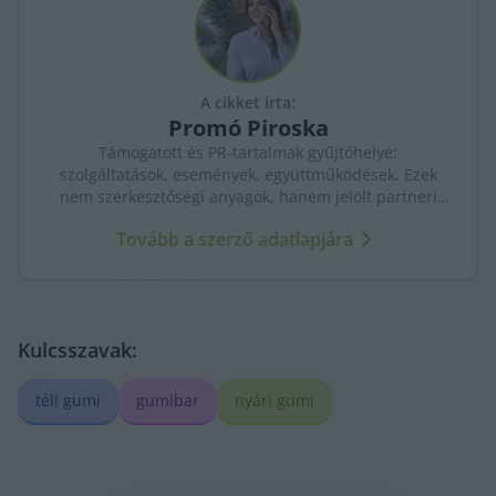
A cikket írta:
Promó
Piroska
Támogatott és PR-tartalmak gyűjtőhelye:
szolgáltatások, események, együttműködések. Ezek
nem szerkesztőségi anyagok, hanem jelölt partneri
tartalmak – átláthatóan, külön kezelve a KecsUP
Tovább a szerző adatlapjára
újságírásától.
Kulcsszavak:
téli gumi
gumibar
nyári gumi