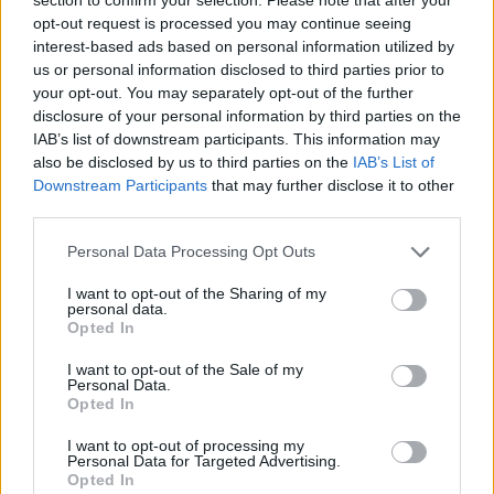
patinás régi műhelyt választva Kecskemét 
opt-out request is processed you may continue seeing
szívében. Az átalakítással megőrizték a hely 
interest-based ads based on personal information utilized by
varázsát, hogy egyszerre legyen közösségi tér 
us or personal information disclosed to third parties prior to
your opt-out. You may separately opt-out of the further
és profi szerviz.
disclosure of your personal information by third parties on the
IAB’s list of downstream participants. This information may
also be disclosed by us to third parties on the
IAB’s List of
Downstream Participants
that may further disclose it to other
third parties.
Please note that this website/app uses one or more Google
Personal Data Processing Opt Outs
services and may gather and store information including but
not limited to your visit or usage behaviour. You may click to
I want to opt-out of the Sharing of my
Helyszín és hangulat
personal data.
grant or deny consent to Google and its third-party tags to
Opted In
use your data for below specified purposes in below Google
A Gumibar egyszerre szerviz és közösségi tér, 
consent section.
I want to opt-out of the Sale of my
ahol öröm megpihenni. A falakat autós poszterek 
Personal Data.
Opted In
díszítik, és az otthonos, bár hangulatú 
I want to opt-out of processing my
kialakításban minden részlet – a vintage 
Personal Data for Targeted Advertising.
dekorációktól a sarokban található kávégépig – 
Opted In