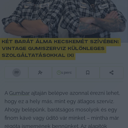
Két barát álma Kecskemét szívében:
Vintage gumiszerviz különleges
szolgáltatásokkal (X)
1
perc
P
P
A 
Gumibar
 ajtaján belépve azonnal érezni lehet, 
hogy ez a hely más, mint egy átlagos szerviz. 
Ahogy belépünk, barátságos mosolyok és egy 
finom kávé vagy üdítő vár minket – mintha már 
régóta ismernének bennünket. Az alapítók 