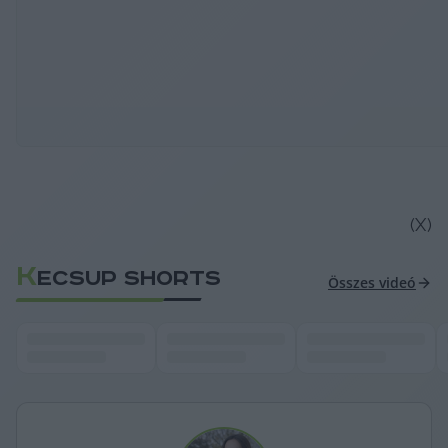
(X)
K
ECSUP SHORTS
Összes videó