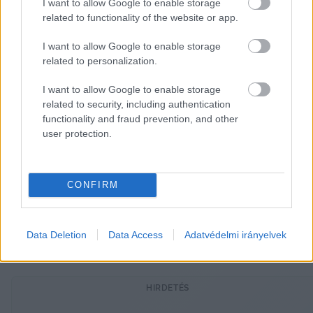
I want to allow Google to enable storage
related to functionality of the website or app.
Previous slide
Next sli
I want to allow Google to enable storage
related to personalization.
I want to allow Google to enable storage
related to security, including authentication
functionality and fraud prevention, and other
user protection.
Új galéria
CONFIRM
Data Deletion
Data Access
Adatvédelmi irányelvek
HIRDETÉS