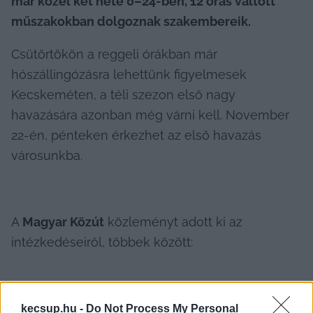
már közel két hete 0–24-ben, 12 órás váltott 
műszakokban dolgoznak szakembereik.
Csütörtökön a reggeli órákban már 
hószállingózásra lehettünk figyelmesek 
Kecskeméten, a téli szezon első nagy 
havazására azonban még várni kell. November 
22-én, pénteken érkezhet az első havazás 
városunkba.
A 
Magyar Közút
 közleményt adott ki az 
intézkedéseiről, többek között:
kecsup.hu -
Do Not Process My Personal