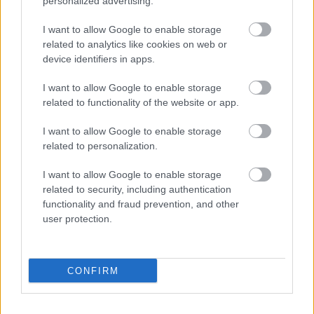
personalized advertising.
„A közútkezelő azt kéri a közlekedőktől, hogy 
I want to allow Google to enable storage
related to analytics like cookies on web or
csak téli gumival felszerelt autókkal 
device identifiers in apps.
induljanak el a havazásban érintett 
I want to allow Google to enable storage
területeken és vezessenek lassabban, 
related to functionality of the website or app.
óvatosabban” – hívták fel a figyelmet a 
biztonságra.
I want to allow Google to enable storage
related to personalization.
I want to allow Google to enable storage
Hozzátették: ha valaki még nem tette meg, 
related to security, including authentication
akkor a nyári gumikat mindenképpen cserélje le 
functionality and fraud prevention, and other
user protection.
megfelelő állapotú téli gumira, és mindenkit arra 
kérnek, hogy vezessenek a szokásosnál is 
óvatosabban, körültekintőbben. Utazás előtt 
CONFIRM
tájékozódjanak a várható
 időjárásról
, a 
közlekedési helyzetről és az 
útviszonyokról
.