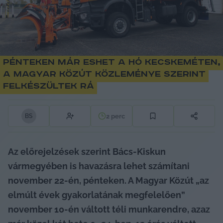
Pénteken már eshet a hó Kecskeméten,
a Magyar Közút közleménye szerint
felkészültek rá
2
perc
B
S
Az előrejelzések szerint Bács-Kiskun 
vármegyében is havazásra lehet számítani 
november 22-én, pénteken. A Magyar Közút „az 
elmúlt évek gyakorlatának megfelelően” 
november 10-én váltott téli munkarendre, azaz 