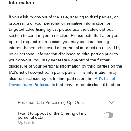
Information
If you wish to opt-out of the sale, sharing to third parties, or
processing of your personal or sensitive information for
targeted advertising by us, please use the below opt-out
november 10-én téli munkarendre váltottak, 
section to confirm your selection. Please note that after your
szakembereik 0–24-ben rendelkezésre 
opt-out request is processed you may continue seeing
állnak;
interest-based ads based on personal information utilized by
us or personal information disclosed to third parties prior to
your opt-out. You may separately opt-out of the further
feltöltötték a sótárolókat, ami azt jelenti, 
disclosure of your personal information by third parties on the
IAB’s list of downstream participants. This information may
hogy országosan, kezdőkészleten 110 ezer 
also be disclosed by us to third parties on the
IAB’s List of
tonna só és 2,5 millió liter kálcium-klorid 
Downstream Participants
that may further disclose it to other
oldat áll rendelkezésre
third parties.
Please note that this website/app uses one or more Google
Personal Data Processing Opt Outs
a hét elején elkezdték felszerelni az összes 
services and may gather and store information including but
not limited to your visit or usage behaviour. You may click to
I want to opt-out of the Sharing of my
bevethető munkagépre a hóekéket és a 
personal data.
grant or deny consent to Google and its third-party tags to
Opted In
sószóró adaptereket;
use your data for below specified purposes in below Google