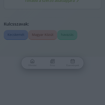
Tovább a szerző adatlapjára
kritikus szemmel követi.
Kulcsszavak:
Kecskemét
Magyar Közút
havazás
Főoldal
Friss
Események