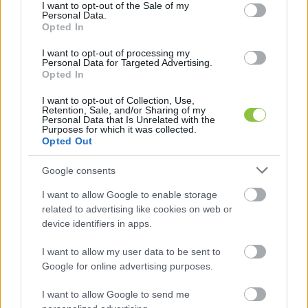
consent section.
I want to opt-out of the Sale of my
Personal Data.
csütörtök estétől, még a havazás előtt, a 
Opted In
havazással várhatóan érintett területekre 
I want to opt-out of processing my
Personal Data for Targeted Advertising.
előre kijuttatnak útszóró sót vagy kálcium-
Opted In
klorid oldatot;
I want to opt-out of Collection, Use,
Retention, Sale, and/or Sharing of my
Personal Data that Is Unrelated with the
ahogy megérkezik a havazás, és a friss hó a 
Purposes for which it was collected.
Opted Out
burkolaton eléri a 3-5 centimétert, a 
sószórás mellett a hóekézési munkák is 
Google consents
beindulnak;
I want to allow Google to enable storage
related to advertising like cookies on web or
első körben a gyorsforgalmi, majd a fő-, 
device identifiers in apps.
végül a mellék- és bekötőutakon végzik el a 
I want to allow my user data to be sent to
beavatkozásokat, céljuk tehát minél előbb 
Google for online advertising purposes.
eljutni a forgalmasabb utakra.
I want to allow Google to send me