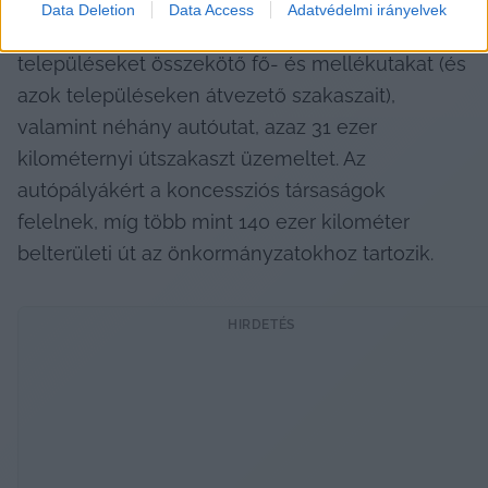
Data Deletion
Data Access
Adatvédelmi irányelvek
Kiemelendő, hogy a Magyar Közút a 
településeket összekötő fő- és mellékutakat (és 
azok településeken átvezető szakaszait), 
valamint néhány autóutat, azaz 31 ezer 
kilométernyi útszakaszt üzemeltet. Az 
autópályákért a koncessziós társaságok 
felelnek, míg több mint 140 ezer kilométer 
belterületi út az önkormányzatokhoz tartozik.
HIRDETÉS