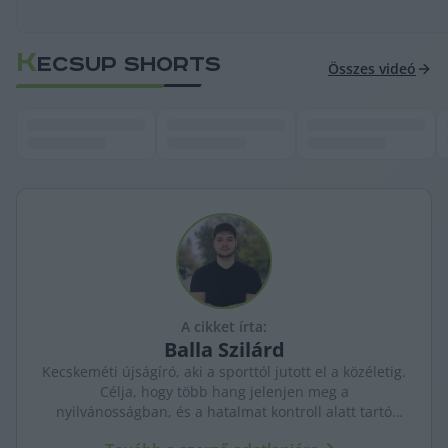
K
ECSUP SHORTS
Összes videó
A cikket írta:
Balla
Szilárd
Kecskeméti újságíró, aki a sporttól jutott el a közéletig.
Célja, hogy több hang jelenjen meg a
nyilvánosságban, és a hatalmat kontroll alatt tartó
újságírás erősödjön. A város ügyeit szenvedéllyel és