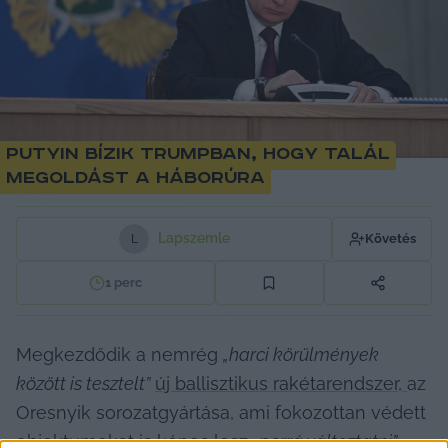
Putyin bízik Trumpban, hogy talál
megoldást a háborúra
Lapszemle
Követés
L
1
perc
Megkezdődik a nemrég 
„harci körülmények 
között is tesztelt”
új ballisztikus rakétarendszer, 
az 
Oresnyik sorozatgyártása, ami fokozottan védett 
objektumokat is képes lesz 
„porrá változtatni”
 – 