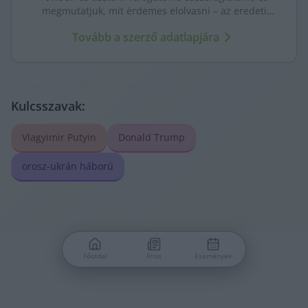
megmutatjuk, mit érdemes elolvasni – az eredeti
forrásokra mutatva. Gyors tájékozódás, egy helyen.
Tovább a szerző adatlapjára
Kulcsszavak:
Vlagyimir Putyin
Donald Trump
orosz-ukrán háború
Főoldal
Friss
Események