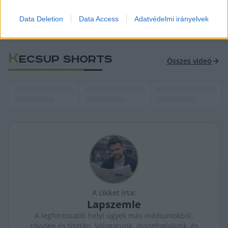
Data Deletion
Data Access
Adatvédelmi irányelvek
K
ECSUP SHORTS
Összes videó
A cikket írta:
Lapszemle
A legfontosabb helyi ügyek más médiumokból,
röviden és tisztán. Válogatunk, összefoglalunk, és