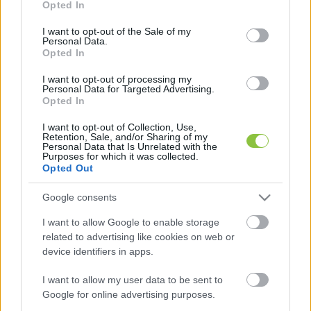
Putyin pedig nem kockáztatja az eszkalációt – 
Opted In
use your data for below specified purposes in below Google
írta a 
Guardian
.
consent section.
I want to opt-out of the Sale of my
Personal Data.
Opted In
I want to opt-out of processing my
Personal Data for Targeted Advertising.
Opted In
I want to opt-out of Collection, Use,
Retention, Sale, and/or Sharing of my
Personal Data that Is Unrelated with the
Az orosz elnök ehelyett inkább abban 
Purposes for which it was collected.
reménykedik, hogy elnyerheti a frissen 
Opted Out
megválasztott Trump szimpátiáját, ennek 
Google consents
tudható be az is, hogy csütörtöki beszédében 
I want to allow Google to enable storage
hosszasan méltatta az új amerikai elnököt.
related to advertising like cookies on web or
device identifiers in apps.
Joe Biden döntéséről
, amely lehetővé teszi a 
I want to allow my user data to be sent to
nagy hatótávolságú rakéták használatát 
Google for online advertising purposes.
Ukrajnának Putyin úgy fogalmazott, hogy ez 