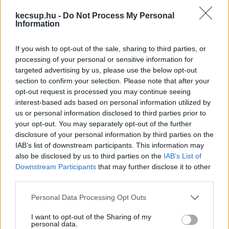
jelentette be Vlagyimir Putyin csütörtökön a 
kecsup.hu -
Do Not Process My Personal
Information
Kollektív Biztonsági Szerződés Szervezete 
(KBSZSZ) csúcstalálkozóján.
If you wish to opt-out of the sale, sharing to third parties, or
processing of your personal or sensitive information for
Putyin az időjárás-előrejelzésekkel kapcsolatos 
targeted advertising by us, please use the below opt-out
szovjet viccet idézett: 
„ma, a nap folyamán bármi 
section to confirm your selection. Please note that after your
opt-out request is processed you may continue seeing
lehetséges”
 – amikor arról kérdezték, hogy 
interest-based ads based on personal information utilized by
terveik szerint katonai vagy politikai célpontok 
us or personal information disclosed to third parties prior to
ellen vetik-e majd be a rakétákat.
your opt-out. You may separately opt-out of the further
disclosure of your personal information by third parties on the
IAB’s list of downstream participants. This information may
also be disclosed by us to third parties on the
IAB’s List of
Downstream Participants
that may further disclose it to other
Elemzők szerint annak ellenére, hogy Putyin 
third parties.
szavai aggodalomra adhatnak okot, amíg Trump 
Please note that this website/app uses one or more Google
Personal Data Processing Opt Outs
hivatalba nem lép, az oroszok csupán 
services and may gather and store information including but
erődemonstrációként használták a fegyvert, 
not limited to your visit or usage behaviour. You may click to
I want to opt-out of the Sharing of my
personal data.
grant or deny consent to Google and its third-party tags to