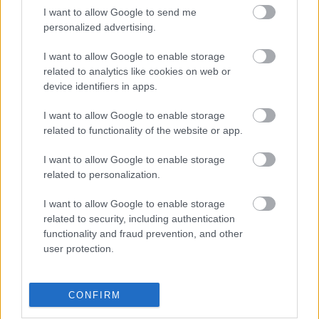
csupán egy trükk, ami később lehetőséget ad 
I want to allow Google to send me
personalized advertising.
majd Trumpnak arra, hogy alkudozzon. 
Ugyanakkor az is lehetséges, hogy egy kísérlet 
I want to allow Google to enable storage
related to analytics like cookies on web or
is lehet arra, hogy megnehezítse a jövőben az új 
device identifiers in apps.
elnök és Oroszország kapcsolatát.
I want to allow Google to enable storage
Akárhogy is lesz, Putyin szerint Trump meg fogja 
related to functionality of the website or app.
találni a megoldást az Ukrajnában zajló 
I want to allow Google to enable storage
háborúra, és Moszkva készen áll a párbeszédre.
related to personalization.
via 
444.hu
I want to allow Google to enable storage
related to security, including authentication
functionality and fraud prevention, and other
user protection.
HIRDETÉS
CONFIRM