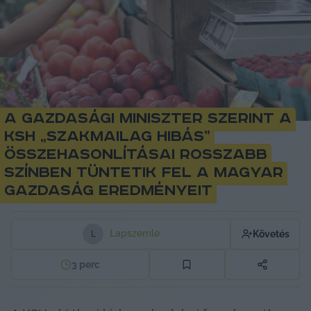
A gazdasági miniszter szerint a
KSH „szakmailag hibás”
összehasonlításai rosszabb
színben tüntetik fel a magyar
gazdaság eredményeit
Lapszemle
Követés
L
3
perc