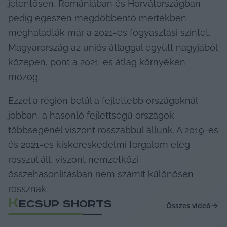
jelentősen, Romániában és Horvátországban 
pedig egészen megdöbbentő mértékben 
meghaladták már a 2021-es fogyasztási szintet. 
Magyarország az uniós átlaggal együtt nagyjából 
középen, pont a 2021-es átlag környékén 
mozog.
Ezzel a régión belül a fejlettebb országoknál 
jobban, a hasonló fejlettségű országok 
többségénél viszont rosszabbul állunk. A 2019-es 
és 2021-es kiskereskedelmi forgalom elég 
rosszul áll, viszont nemzetközi 
összehasonlításban nem számít különösen 
rossznak.
K
ECSUP SHORTS
Összes videó