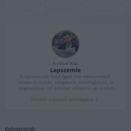
A cikket írta:
Lapszemle
A legfontosabb helyi ügyek más médiumokból,
röviden és tisztán. Válogatunk, összefoglalunk, és
megmutatjuk, mit érdemes elolvasni – az eredeti
forrásokra mutatva. Gyors tájékozódás, egy helyen.
Tovább a szerző adatlapjára
Kulcsszavak: