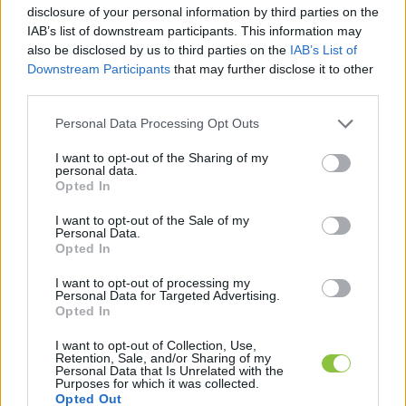
disclosure of your personal information by third parties on the
Első olvasatra jogosnak tűnhet az NGM érvelése, 
IAB’s list of downstream participants. This information may
also be disclosed by us to third parties on the
IAB’s List of
viszont a statisztika egyértelműen mutatja, hogy 
Downstream Participants
that may further disclose it to other
2022-ben a 2021-es szint felett volt a fogyasztás, 
third parties.
vagyis egyáltalán nem igaz az az állítás, hogy a 
Please note that this website/app uses one or more Google
Personal Data Processing Opt Outs
2021-es átlag nagyon magas lenne.
services and may gather and store information including but
not limited to your visit or usage behaviour. You may click to
I want to opt-out of the Sharing of my
personal data.
A Telex szerint ha az NGM-nek tényleg a Covid 
grant or deny consent to Google and its third-party tags to
Opted In
use your data for below specified purposes in below Google
gazdasági hatásai miatt lenne problémája a 
consent section.
I want to opt-out of the Sale of my
2021-es értékkel, akkor javasolhatnák, hogy a 
Personal Data.
Opted In
2022-es értékhez mérjük a mostanit – ami durva 
visszaesést mutatna.
I want to opt-out of processing my
Personal Data for Targeted Advertising.
Opted In
HIRDETÉS
I want to opt-out of Collection, Use,
Retention, Sale, and/or Sharing of my
Personal Data that Is Unrelated with the
Purposes for which it was collected.
Opted Out