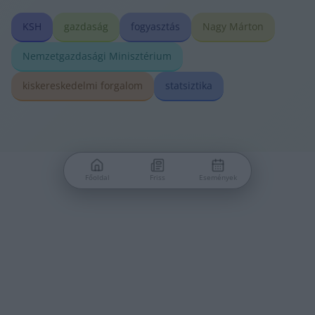
KSH
gazdaság
fogyasztás
Nagy Márton
Nemzetgazdasági Minisztérium
kiskereskedelmi forgalom
statsiztika
Főoldal
Friss
Események