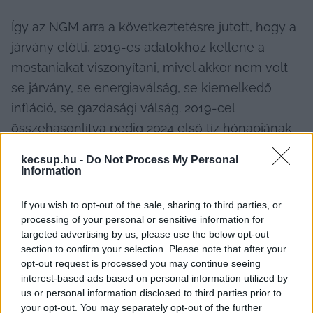
Így az NGM arra a következtetésre jutott, hogy a 
járvány előtti, 2019-es adatokhoz kellene a 
mostaniakat viszonyítani, mivel akkor nem volt 
se járvány, se energiaválság, se kiemelkedő 
infláció, se gazdasági válság. 2019-cel 
összehasonlítva pedig 2024 első tíz hónapjának 
kiskereskedelmi forgalma 3 százalékos pluszt 
kecsup.hu -
Do Not Process My Personal
mutat – ellentétben több európai országgal, 
Information
amelyeknél még mindig nem érte el a 2019-es 
If you wish to opt-out of the sale, sharing to third parties, or
szintet.
processing of your personal or sensitive information for
targeted advertising by us, please use the below opt-out
Összefoglalva: a minisztérium szerint egyrészt 
section to confirm your selection. Please note that after your
torzít, ha a 2021-es adathoz hasonlítjuk a 
opt-out request is processed you may continue seeing
interest-based ads based on personal information utilized by
mostanit, másrészt nemzetközi 
us or personal information disclosed to third parties prior to
összehasonlításban nem is állunk olyan rosszul.
your opt-out. You may separately opt-out of the further