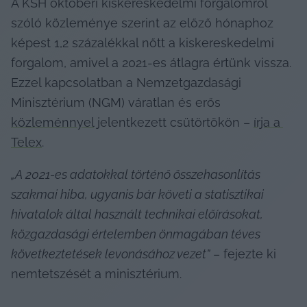
A KSH októberi kiskereskedelmi forgalomról 
szóló közleménye szerint az előző hónaphoz 
képest 1,2 százalékkal nőtt a kiskereskedelmi 
forgalom, amivel a 2021-es átlagra értünk vissza. 
Ezzel kapcsolatban a Nemzetgazdasági 
Minisztérium (NGM) váratlan és erős 
közleménnyel
 jelentkezett csütörtökön – 
írja a 
Telex
.
„A 2021-es adatokkal történő összehasonlítás 
szakmai hiba, ugyanis bár követi a statisztikai 
hivatalok által használt technikai előírásokat, 
közgazdasági értelemben önmagában téves 
következtetések levonásához vezet”
 – fejezte ki 
nemtetszését a minisztérium.