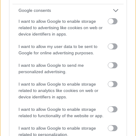
Google consents
I want to allow Google to enable storage
related to advertising like cookies on web or
device identifiers in apps.
A 2019-es értékhez való viszonyítás is jogosnak 
I want to allow my user data to be sent to
tűnhet, viszont 2019-hez képest 
Google for online advertising purposes.
Magyarországon 
a KSH adatai szerint
 nagyjából 
I want to allow Google to send me
19 százalékkal nőttek a reálbérek, vagyis közel 
personalized advertising.
ötödével ér többet az átlagfizetés, mint akkor. 
I want to allow Google to enable storage
Ehhez képest a kiskereskedelmi forgalom NGM 
related to analytics like cookies on web or
által megadott 3 százalékos növekedése nem 
device identifiers in apps.
tűnik jó adatnak, ugyanis 16 százalékpontos 
I want to allow Google to enable storage
elmaradást jelez.
related to functionality of the website or app.
A 2021-es év kiválasztása egy európai uniós 
I want to allow Google to enable storage
related to personalization.