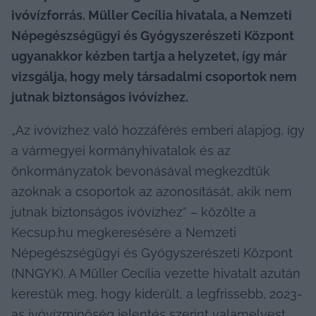
ivóvízforrás. Müller Cecília hivatala, a Nemzeti 
Népegészségügyi és Gyógyszerészeti Központ 
ugyanakkor kézben tartja a helyzetet, így már 
vizsgálja, hogy mely társadalmi csoportok nem 
jutnak biztonságos ivóvízhez.
„Az ivóvízhez való hozzáférés emberi alapjog, így 
a vármegyei kormányhivatalok és az 
önkormányzatok bevonásával megkezdtük 
azoknak a csoportok az azonosítását, akik nem 
jutnak biztonságos ivóvízhez” – közölte a 
Kecsup.hu megkeresésére a Nemzeti 
Népegészségügyi és Gyógyszerészeti Központ 
(NNGYK). A Müller Cecília vezette hivatalt azután 
kerestük meg, hogy kiderült, a legfrissebb, 2023-
as 
ivóvízminőség jelentés
 szerint valamelyest 