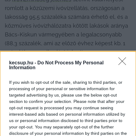
romlott a közüzemi ivóvízellátás, országosan a 
lakosság 95,5 százaléka számára érhető el, és a 
közműves ivóvízhálózatra kötött lakások aránya 
Bács-Kiskun vármegyében a legalacsonyabb 
(88,3 százalék, ami az előző évhez képest kb. 1 
százalékos emelkedést jelent).
kecsup.hu -
Do Not Process My Personal
Information
Az NNGYK szerint ugyanakkor jelenleg a 
If you wish to opt-out of the sale, sharing to third parties, or
processing of your personal or sensitive information for
közműves ivóvízellátás tekinthető 
targeted advertising by us, please use the below opt-out
közegészségügyi szempontból a 
section to confirm your selection. Please note that after your
legbiztonságosabb ivóvízforrásnak, és minden 
opt-out request is processed you may continue seeing
interest-based ads based on personal information utilized by
egyéb alternatív ellátási mód – ideértve a saját 
us or personal information disclosed to third parties prior to
telken található kútvíz fogyasztását – nagyobb 
your opt-out. You may separately opt-out of the further
kockázatot jelent a fogyasztók egészségére. S 
disclosure of your personal information by third parties on the