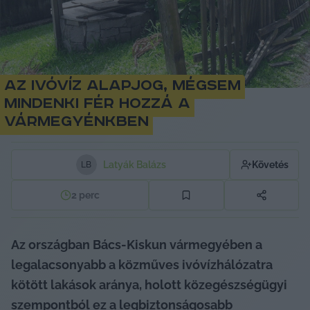
Az ivóvíz alapjog, mégsem
mindenki fér hozzá a
vármegyénkben
Latyák Balázs
Követés
L
B
2
perc
Az országban Bács-Kiskun vármegyében a 
legalacsonyabb a közműves ivóvízhálózatra 
kötött lakások aránya, holott közegészségügyi 
szempontból ez a legbiztonságosabb 