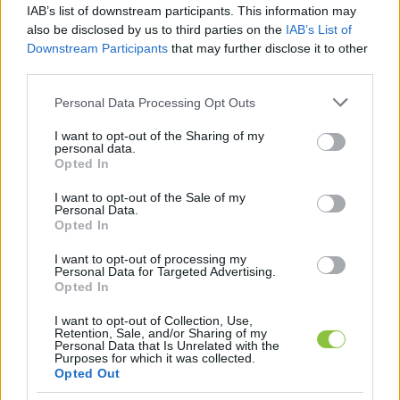
IAB’s list of downstream participants. This information may
hogy mi az oka ennek? Az, hogy a közműves 
also be disclosed by us to third parties on the
IAB’s List of
ivóvíz minőségét az ivóvíz-szolgáltató és a 
Downstream Participants
that may further disclose it to other
third parties.
népegészségügyi hatóság is folyamatosan 
ellenőrzi, bármilyen előforduló ivóvízminőségi 
Please note that this website/app uses one or more Google
Personal Data Processing Opt Outs
services and may gather and store information including but
kifogás esetén azonnal beavatkoznak, és 
not limited to your visit or usage behaviour. You may click to
I want to opt-out of the Sharing of my
tájékoztatják az érintetteket. Vizsgálatuk során 
personal data.
grant or deny consent to Google and its third-party tags to
Opted In
különös gondot fordítanak az ivóvízszolgáltatók 
use your data for below specified purposes in below Google
consent section.
I want to opt-out of the Sale of my
a vízbázis védelmére is, hogy ne kerülhessen 
Personal Data.
szennyezés az ivóvízbe.
Opted In
I want to opt-out of processing my
Personal Data for Targeted Advertising.
Opted In
I want to opt-out of Collection, Use,
Retention, Sale, and/or Sharing of my
Personal Data that Is Unrelated with the
Purposes for which it was collected.
Opted Out
Amit azonban látni kell, hogy a 
közműves ivóvíz