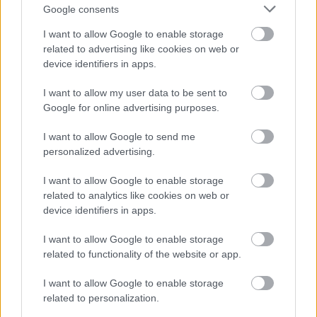
a települések belterületein Bács-Kiskun 
Google consents
vármegyében ugyan mindenhol elérhető, ám a 
I want to allow Google to enable storage
külterületeken és a tanyás térségekben ez nem 
related to advertising like cookies on web or
device identifiers in apps.
mindenhol van így. Itt a lakosság jellemzően 
kútvizet fogyaszt, a legalacsonyabb rákötöttség 
I want to allow my user data to be sent to
Google for online advertising purposes.
oka elsősorban a vármegyére jellemző 
településstruktúrában, a tanyás térségek 
I want to allow Google to send me
nagyobb arányában keresendő.
personalized advertising.
I want to allow Google to enable storage
related to analytics like cookies on web or
Sok kúttulajdonos elfelejti 
device identifiers in apps.
ellenőriztetni az ivóvizet
I want to allow Google to enable storage
related to functionality of the website or app.
Az NNGYK válaszában felhívta a figyelmet arra 
is, hogy az ivás céljára használt saját kutak 
I want to allow Google to enable storage
ellenőrzése a tulajdonosok feladata, a 
related to personalization.