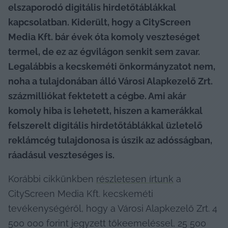
elszaporodó digitális hirdetőtáblákkal 
kapcsolatban. Kiderült, hogy a CityScreen 
Media Kft. bár évek óta komoly veszteséget 
termel, de ez az égvilágon senkit sem zavar. 
Legalábbis a kecskeméti önkormányzatot nem, 
noha a tulajdonában álló Városi Alapkezelő Zrt. 
százmilliókat fektetett a cégbe. Ami akár 
komoly hiba is lehetett, hiszen a kamerákkal 
felszerelt digitális hirdetőtáblákkal üzletelő 
reklámcég tulajdonosa is úszik az adósságban, 
ráadásul veszteséges is.
Korábbi cikkünkben 
részletesen írtunk
 a 
CityScreen Media Kft. kecskeméti 
tevékenységéről, hogy a Városi Alapkezelő Zrt. 4 
500 000 forint jegyzett tőkeemeléssel, 25 500 