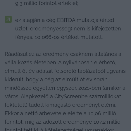
9,3 millió forintot értek el;
ez alapján a cég EBITDA mutatója (értsd 
üzleti eredményesség) nem is kifejezetten 
fényes, 10 066-os értéket mutatott.
Ráadásul ez az eredmény csaknem általános a 
vállalkozás életében. A nyilvánosan elérhető, 
elmúlt öt év adatait felsoroló táblázatból ugyanis 
kiderült, hogy a cég az elmúlt öt év során 
mindössze egyetlen egyszer, 2021-ben (amikor a 
Városi Alapkezelő a CityScreenbe százmilliókat 
fektetett) tudott kimagasló eredményt elérni. 
Ekkor a nettó árbevétele elérte a 10,06 millió 
forintot, míg az adózott eredménye 107,2 millió 
forintot tett ki. A kötelezettségei ugyanakkor 