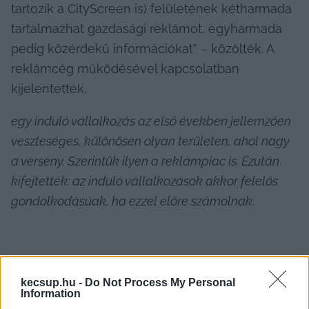
tartozik a CityScreen is) felületének kétharmada 
tartalmazhat gazdasági reklámot, egyharmada 
pedig közérdekű információkat” – közölték. A 
reklámcég működésével kapcsolatban 
kijelentették,
egy induló vállalkozás az első években jellemzően 
veszteséges, különösen olyan területen, ahol nagy 
a verseny. Szerintük ilyen a reklámpiac is. Ezután 
kifejtették: az induló vállalkozások akkor felelős 
gondolkodásúak, ha ezzel előre számolnak.
kecsup.hu -
Do Not Process My Personal
Information