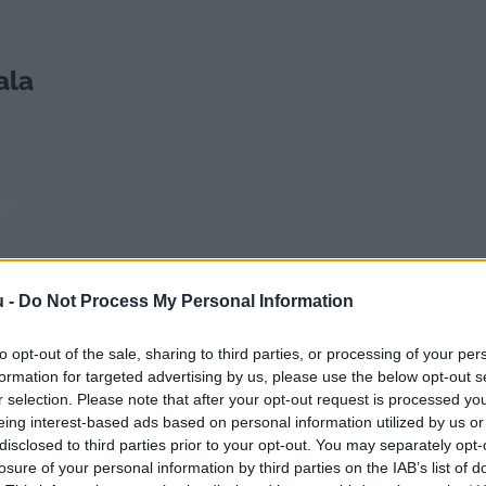
ala
 közben?
u -
Do Not Process My Personal Information
ye movement) alvás fázisában történik, amikor az agy
to opt-out of the sale, sharing to third parties, or processing of your per
formation for targeted advertising by us, please use the below opt-out s
feldolgozza a nap eseményeit, rendszerezi az informá
r selection. Please note that after your opt-out request is processed y
t részben az agyunk „nagytakarításának” mellékterm
eing interest-based ads based on personal information utilized by us or
disclosed to third parties prior to your opt-out. You may separately opt-
losure of your personal information by third parties on the IAB’s list of