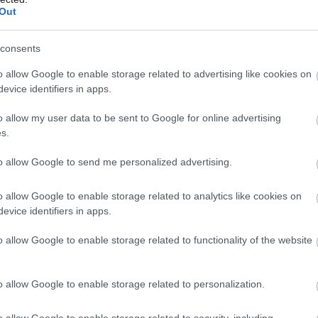
 szerepet játszanak az emlékek megerősítésében és
Out
oldást találtál valamire? Ez nem véletlen: az agyad 
özött.
consents
o allow Google to enable storage related to advertising like cookies on
k az álmokhoz
evice identifiers in apps.
o allow my user data to be sent to Google for online advertising
s.
to allow Google to send me personalized advertising.
o allow Google to enable storage related to analytics like cookies on
evice identifiers in apps.
o allow Google to enable storage related to functionality of the website
t az álmokra, mint üzenetekre egy magasabb hatalomt
o allow Google to enable storage related to personalization.
zimbólumok, amelyeket értelmezve betekintést nyerh
g utáni vágyat, míg egy zuhanás félelmeket vagy biz
o allow Google to enable storage related to security, including