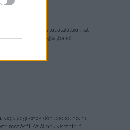
 alakítsanak ki a tudatalattijukkal. 
ni az álmod. Egyfajta „belső 
n, vagy segítenek döntéseket hozni. 
telmezését. Az álmok visszatérő 