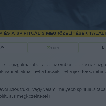
 és a spirituális megközelítések talá
3
perc
b és legizgalmasabb része az emberi létezésnek, iz
k vannak álmai, néha furcsák, néha ijesztőek, néha 
evolúciós trükk, vagy valami mélyebb spirituális ta
irituális megközelítések!