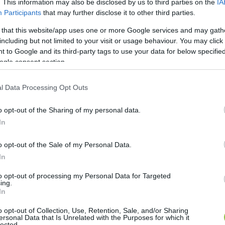
. This information may also be disclosed by us to third parties on the
IA
Participants
that may further disclose it to other third parties.
 a túlélési készségek fejlesztésében. Gondolj csak a
 that this website/app uses one or more Google services and may gath
mi lehetővé teszi, hogy felkészüljünk hasonló helyze
including but not limited to your visit or usage behaviour. You may click 
 to Google and its third-party tags to use your data for below specifi
 agyad saját edzőtermei.
ogle consent section.
HIRDETÉS
l Data Processing Opt Outs
o opt-out of the Sharing of my personal data.
In
o opt-out of the Sale of my Personal Data.
In
to opt-out of processing my Personal Data for Targeted
ing.
In
o opt-out of Collection, Use, Retention, Sale, and/or Sharing
ersonal Data that Is Unrelated with the Purposes for which it
lected.