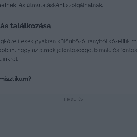
etnek, és útmutatásként szolgálhatnak.
tás találkozása
egközelítések gyakran különböző irányból közelítik 
 abban, hogy az álmok jelentőséggel bírnak, és fonto
einkről.
misztikum?
HIRDETÉS