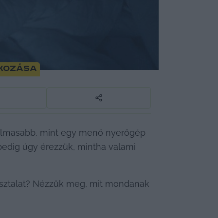
lkozása
galmasabb, mint egy menő nyerőgép 
pedig úgy érezzük, mintha valami 
pasztalat? Nézzük meg, mit mondanak 