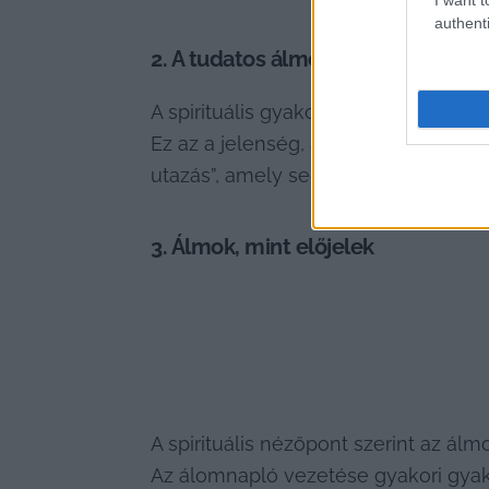
authenti
2. A tudatos álmodás (lucid dream
A spirituális gyakorlók közül sokan h
Ez az a jelenség, amikor álmodás köz
utazás”, amely segíthet a félelmek l
3. Álmok, mint előjelek
A spirituális nézőpont szerint az ál
Az álomnapló vezetése gyakori gyako