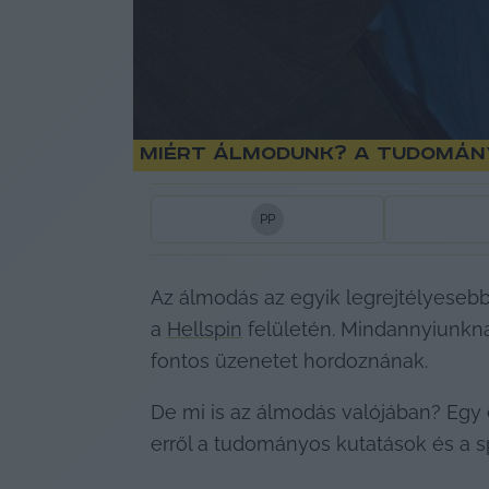
Miért álmodunk? A tudomány
P
P
Az álmodás az egyik legrejtélyeseb
a 
Hellspin
 felületén. Mindannyiunkna
fontos üzenetet hordoznának.
De mi is az álmodás valójában? Egy 
erről a tudományos kutatások és a sp