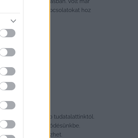
 a problémamegoldásban. Volt már 
ilyenkor kreatív kapcsolatokat hoz 
ól vagy a mélyebb tudatalattinktól. 
etünk a lelki fejlődésünkbe. 
onytalanságot jelezhet.