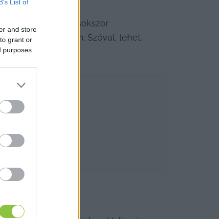
B’s List of
 rémálmokra: ezek sokszor 
er and store
tekre a valóságban. Szóval, lehet, 
to grant or
ed purposes