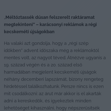
„
Méltóztassék dúsan felszerelt raktáramat 
megtekinteni” – karácsonyi reklámok a régi 
kecskeméti újságokban
Ha valaki azt gondolja, hogy a „régi szép 
időkben” advent időszaka még a reklámoktól 
mentes volt, az nagyot téved. Átnézve ugyanis a 
19. század végén és a 20. század első 
harmadában megjelent kecskeméti újságok 
néhány decemberi lapszámát, bizony rengeteg 
hirdetéssel találkozhatunk. Persze nincs is ezen 
mit csodálkozni: az árut már akkor is el akarták 
adni a kereskedők, és igyekeztek minden 
lehetőséget kihasználni, hogy népszerűsítsék 