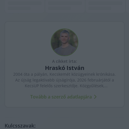
A cikket írta:
Hraskó
István
2004 óta a pályán, Kecskemét közügyeinek krónikása.
Az újság legaktívabb újságírója, 2026 februárjától a
KecsUP felelős szerkesztője. Közgyűlések,
tényfeltárások, emberi sorsok – riportjaiban a város
Tovább a szerző adatlapjára
arca és a háttérben élők történetei egyszerre jelennek
meg.
Kulcsszavak: