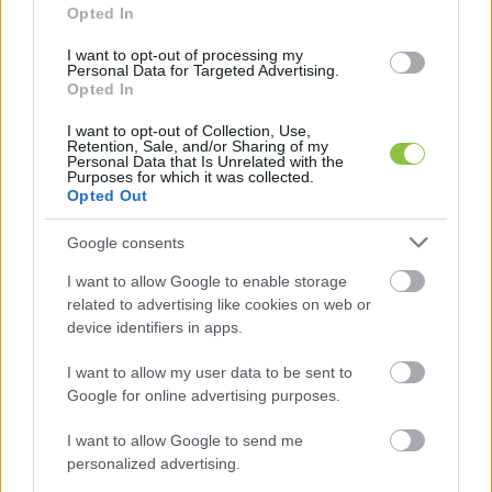
szolgálatban lévő bajtársaiknak.”
Opted In
I want to opt-out of processing my
Personal Data for Targeted Advertising.
HIRDETÉS
Opted In
I want to opt-out of Collection, Use,
Retention, Sale, and/or Sharing of my
Personal Data that Is Unrelated with the
Purposes for which it was collected.
Opted Out
Google consents
I want to allow Google to enable storage
related to advertising like cookies on web or
A tűzoltólaktanyában december 23-án, szombat 
device identifiers in apps.
este rendezték meg a hagyományos 
karácsonyfaünnepélyt. Papp István tűzoltó-
I want to allow my user data to be sent to
Google for online advertising purposes.
parancsnok üdvözölte a megjelenteket, majd 
mint a város tűzrendészeti kérdéseit intéző 
I want to allow Google to send me
personalized advertising.
tanácsnok, dr. Labancz Ferenc kívánt boldog 