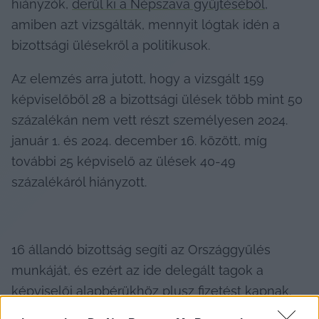
hiányzók, 
derül ki a Népszava gyűjtéséből
, 
amiben azt vizsgálták, mennyit lógtak idén a 
bizottsági ülésekről a politikusok.
Az elemzés arra jutott, hogy a vizsgált 159 
képviselőből 28 a bizottsági ülések több mint 50 
százalékán nem vett részt személyesen 2024. 
január 1. és 2024. december 16. között, míg 
további 25 képviselő az ülések 40-49 
százalékáról hiányzott.
16 állandó bizottság segíti az Országgyűlés 
munkáját, és ezért az ide delegált tagok a 
képviselői alapbérükhöz plusz fizetést kapnak. 
Ha valaki egy bizottságban ül, annak körülbelül 