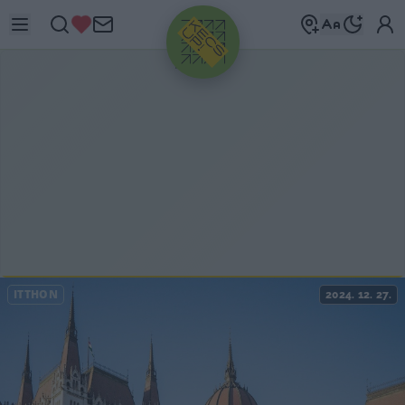
HIRDETÉS
ITTHON
2024. 12. 27.