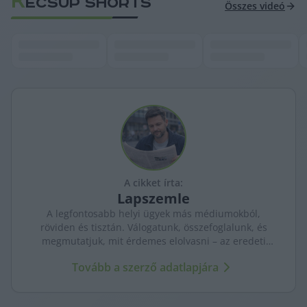
K
ECSUP SHORTS
Összes videó
A cikket írta:
Lapszemle
A legfontosabb helyi ügyek más médiumokból,
röviden és tisztán. Válogatunk, összefoglalunk, és
megmutatjuk, mit érdemes elolvasni – az eredeti
forrásokra mutatva. Gyors tájékozódás, egy helyen.
Tovább a szerző adatlapjára