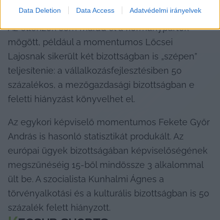
Data Deletion
Data Access
Adatvédelmi irányelvek
Az ellenzék sem marad el a kormánypártok 
mögött, például a momentumos Lőcsei 
Lajosnak sikerült két bizottságban is „szépen” 
teljesítenie: a vállalkozásfejlesztésiben 50 
százalékos, a mezőgazdasági bizottságban e 
feletti hiányzást könyvelhet el.
Az egykori képviselő momentumos Fekete Győr 
András is hasonló statisztikát produkált. Az 
európai ügyek bizottságában képviselőségének 
megszűnéséig 15-ből mindössze 3 alkalommal 
ült be. A szocialista Kunhalmi Ágnes a 
törvényalkotási és a kulturális bizottságban is 50 
százalék felett hiányzott.