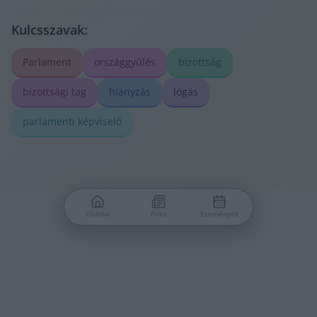
Kulcsszavak:
Parlament
országgyűlés
bizottság
bizottsági tag
hiányzás
lógás
parlamenti képviselő
Főoldal
Friss
Események