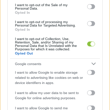
hogy helyettesítést kér a teljes ülésen, a 
consent section.
I want to opt-out of the Sale of my
Personal Data.
negyedik, hogy ezt csak egy részén teszi meg.
Opted In
A lap gyűjtése hiányzásnak vette, ha valaki 
I want to opt-out of processing my
Personal Data for Targeted Advertising.
egyáltalán nem ment el, vagy helyettesítést 
Opted In
választott, hisz ez szintén azt jelenti, hogy 
I want to opt-out of Collection, Use,
fizikailag nem volt ott az adott politikus. Aki csak 
Retention, Sale, and/or Sharing of my
Personal Data that Is Unrelated with the
Purposes for which it was collected.
az ülés egy részén kért helyettesítést, azt 
Opted Out
viszont már nem vették hiányzásnak, hiszen egy 
ponton befutott a képviselő.
Google consents
I want to allow Google to enable storage
Az eredmény: 159 bizottsági tagból 25 olyan 
related to advertising like cookies on web or
politikust találtak, akik 40-49 százalék közti 
device identifiers in apps.
arányban hiányoztak a bizottsági ülésekről. 
I want to allow my user data to be sent to
Ennél is több, 28 olyan politikust találtak, akik az 
Google for online advertising purposes.
ülések legalább felén nem vettek részt.
I want to allow Google to send me