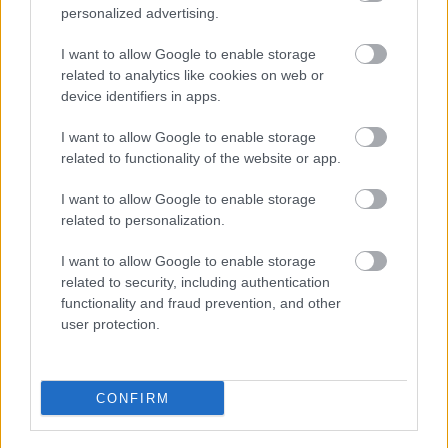
personalized advertising.
Menczer Tamás, a Fidesz kommunikációs 
igazgatója az európai ügyek bizottságának 
I want to allow Google to enable storage
related to analytics like cookies on web or
alelnöke április végétől 11 ülésből 8 esetben 
device identifiers in apps.
nem jelent meg. Kocsis Máté, a Fidesz 
frakcióvezetője a nemzetbiztonsági bizottság 12 
I want to allow Google to enable storage
related to functionality of the website or app.
üléséből mindössze négyen jelent meg, nyolc 
alkalommal bízta meg valamely képviselőtársát 
I want to allow Google to enable storage
related to personalization.
a helyettesítésével.
I want to allow Google to enable storage
related to security, including authentication
HIRDETÉS
functionality and fraud prevention, and other
user protection.
CONFIRM