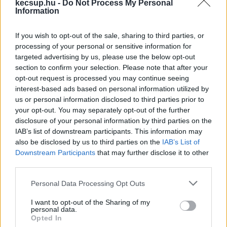
kecsup.hu -
Do Not Process My Personal
350 ezer forinttal, aki kettőben, annak 
Information
nagyságrendileg 700 ezerrel nő a fizetése. A 
If you wish to opt-out of the sale, sharing to third parties, or
bizottságok elnökeinek 1,2 millióval, az 
processing of your personal or sensitive information for
alelnököknek pedig közel 900 ezerrel növekszik 
targeted advertising by us, please use the below opt-out
az alapbére.
section to confirm your selection. Please note that after your
opt-out request is processed you may continue seeing
interest-based ads based on personal information utilized by
us or personal information disclosed to third parties prior to
your opt-out. You may separately opt-out of the further
disclosure of your personal information by third parties on the
IAB’s list of downstream participants. This information may
also be disclosed by us to third parties on the
IAB’s List of
Downstream Participants
that may further disclose it to other
A Népszava 16 állandó bizottságból 15-öt 
third parties.
vizsgált meg, hogy ennyi pénzért mennyien 
Please note that this website/app uses one or more Google
Personal Data Processing Opt Outs
„lógnak” a bizottsági ülésekről. Négy lehetőség 
services and may gather and store information including but
állhat fent: egy politikus megjelenik a bizottsági 
not limited to your visit or usage behaviour. You may click to
I want to opt-out of the Sharing of my
personal data.
grant or deny consent to Google and its third-party tags to
ülésen vagy egyáltalán nincs jelen, a harmadik, 
Opted In
use your data for below specified purposes in below Google