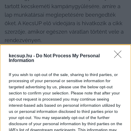
tartott kecskeméti kampánygyűlésére, amire a 
lap munkatársai meglepetésére beengedték 
őket. A KecsUP elő videójára is hivatkozik a cikk 
szerzője, amikor egészen váratlan történt vele a 
rendezvényen.
A Telex stábja próbált minél közelebb kerülni a 
kecsup.hu -
Do Not Process My Personal
Information
már távozóban lévő miniszterelnökhöz, hogy 
„kérdésekkel próbálják őt provokálni.” A cikkben 
If you wish to opt-out of the sale, sharing to third parties, or
így írnak erről:
processing of your personal or sensitive information for
targeted advertising by us, please use the below opt-out
section to confirm your selection. Please note that after your
opt-out request is processed you may continue seeing
interest-based ads based on personal information utilized by
„A rajongó, hömpölygő tömegben lassan halad 
us or personal information disclosed to third parties prior to
kifelé a miniszterelnök. Támogató szavak, szelfik, 
your opt-out. You may separately opt-out of the further
kézfogások kísérik az útján. Na, meg 6–8 civil 
disclosure of your personal information by third parties on the
IAB’s list of downstream participants. This information may