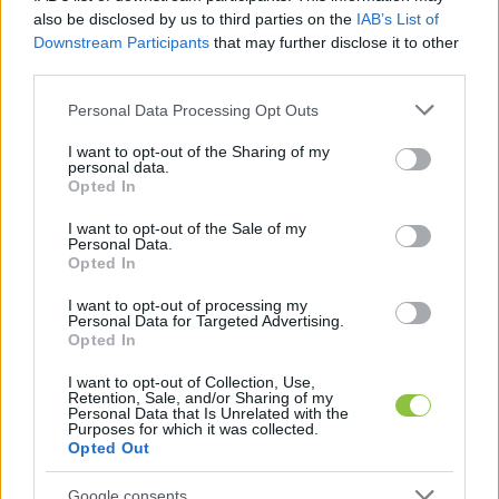
ruhás, de jól felismerhető TEK-es, akik közül 
also be disclosed by us to third parties on the
IAB’s List of
általában 2–3-nak az a feladata, hogy engem és 
Downstream Participants
that may further disclose it to other
third parties.
az operatőr kollégámat tisztes távolban tartsa az 
esemény origójától, Orbán Viktortól. Folyamatos 
Please note that this website/app uses one or more Google
Personal Data Processing Opt Outs
services and may gather and store information including but
helyezkedés, mérlegelés, mikor érdemes egy 
not limited to your visit or usage behaviour. You may click to
I want to opt-out of the Sharing of my
kérdést közbeszúrni, úgy hogy épp nincs benne egy 
personal data.
grant or deny consent to Google and its third-party tags to
Opted In
másik beszélgetésben és kollégám kamerája elé 
use your data for below specified purposes in below Google
consent section.
I want to opt-out of the Sale of my
sem állt be épp egy TEK-es.”
Personal Data.
Opted In
I want to opt-out of processing my
Personal Data for Targeted Advertising.
Opted In
I want to opt-out of Collection, Use,
Retention, Sale, and/or Sharing of my
Personal Data that Is Unrelated with the
A rendezvényre a KecsUPot is beengedték és 
Purposes for which it was collected.
Opted Out
elő videóban jelentkeztünk be. Erre a videóra is 
hivatkozik Simor, amikor egyszer csak valaki egy 
Google consents