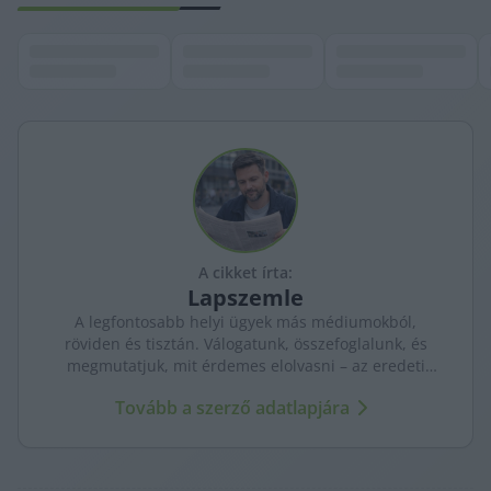
A cikket írta:
Lapszemle
A legfontosabb helyi ügyek más médiumokból,
röviden és tisztán. Válogatunk, összefoglalunk, és
megmutatjuk, mit érdemes elolvasni – az eredeti
forrásokra mutatva. Gyors tájékozódás, egy helyen.
Tovább a szerző adatlapjára