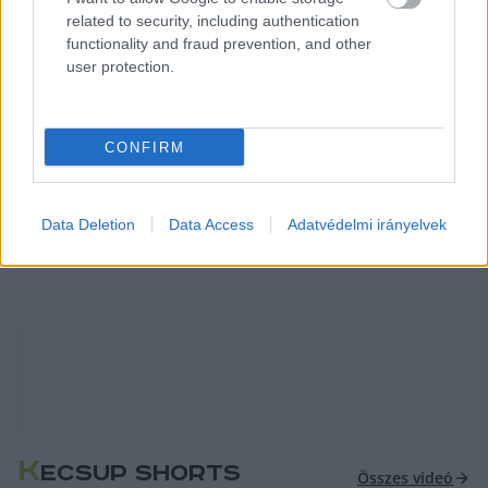
improvizált. Annyiban mindenesetre sikeres volt az 
related to security, including authentication
functionality and fraud prevention, and other
akciója, hogy 1–2 percre teljesen kizökkentett, és 
user protection.
nem azzal voltam elfoglalva, hogy kérdéseket 
tegyek fel a miniszterelnöknek.”
CONFIRM
via 
Telex
Data Deletion
Data Access
Adatvédelmi irányelvek
HIRDETÉS
K
ECSUP SHORTS
Összes videó