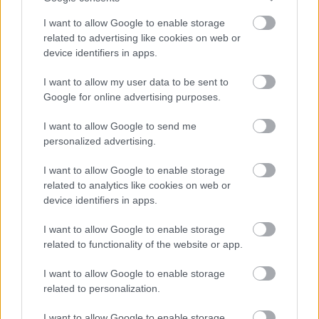
jó erőset csípett az újságíróba, annyira hogy fel is 
I want to allow Google to enable storage
kiáltott fájdalmában. Hátranézve Hajdu Jánost, a 
related to advertising like cookies on web or
device identifiers in apps.
TEK főigazgatóját látta, aki Simor szerint 
„igyekezett ártatlannak tettetni magát, de az 
I want to allow my user data to be sent to
Google for online advertising purposes.
altábornagy sosem volt a megtévesztés nagy 
mestere
, lerítt róla hogy ő volt.” 
I want to allow Google to send me
personalized advertising.
Itt szúrja be a leírásba a tudósító, hogy a 
„
KecsUP 
I want to allow Google to enable storage
élő videójában 42:06-tól
 hallani valamennyit a 
related to analytics like cookies on web or
jelenetből, utána pedig, ahogy némileg felzaklatva 
device identifiers in apps.
elmondom mi történt.” 
I want to allow Google to enable storage
related to functionality of the website or app.
Simor így összegzi a történteket: 
„Az egész 
teljesen szürreális volt, utólag azon gondolkodtam, 
I want to allow Google to enable storage
related to personalization.
hogy a megcsípés vajon bevett technika a 
rendvédelmi szerveknél vagy Hajdu János 
I want to allow Google to enable storage