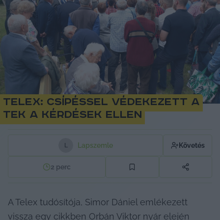
Telex: Csípéssel védekezett a
TEK a kérdések ellen
Lapszemle
Követés
L
2
perc
A Telex tudósítója, Simor Dániel emlékezett 
vissza egy cikkben Orbán Viktor nyár elején 