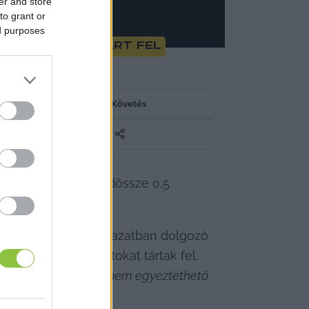
er and store
to grant or
ed purposes
 75 esetben tárt fel
Követés
le, az alanyok mindössze 0,5 
g a 
Népszava
.
lenőrzik, hogy az ágazatban dolgozó 
tre vonatkozó adatokat tártak fel, 
doskodással össze nem egyeztethető 