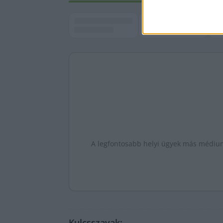
A legfontosabb helyi ügyek más médiumo
Kulcsszavak: