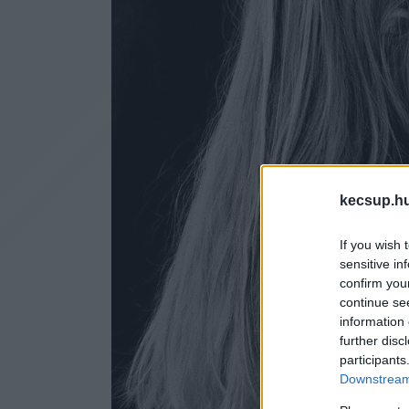
kecsup.h
If you wish 
sensitive in
confirm you
continue se
information 
further disc
participants
Downstream 