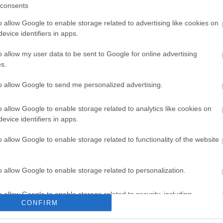
consents
o allow Google to enable storage related to advertising like cookies on
evice identifiers in apps.
tezte a szolgálat, így azt sem lehet kétséget kizáróan
ban nem kizárható, hogy volt ilyen eset, mert az N
o allow my user data to be sent to Google for online advertising
s.
em merült fel ilyen megállapítás.
to allow Google to send me personalized advertising.
o allow Google to enable storage related to analytics like cookies on
evice identifiers in apps.
o allow Google to enable storage related to functionality of the website
gyik válasza volt a tavaly februárban kirobbant kegye
ozza. A vizsgálat során a gyermekvédelmi szakembere
o allow Google to enable storage related to personalization.
 több intézményvezetőt is súlyos erkölcsi dilemmák el
o allow Google to enable storage related to security, including
CONFIRM
cation functionality and fraud prevention, and other user protection.