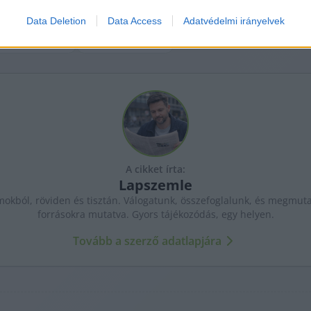
Data Deletion
Data Access
Adatvédelmi irányelvek
A cikket írta:
Lapszemle
kból, röviden és tisztán. Válogatunk, összefoglalunk, és megmutat
forrásokra mutatva. Gyors tájékozódás, egy helyen.
Tovább a szerző adatlapjára