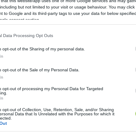
 that this website/app uses one or more Google services and may gath
including but not limited to your visit or usage behaviour. You may click 
 to Google and its third-party tags to use your data for below specifi
lható életvitelt célzó vizsgálat eddig
ogle consent section.
l Data Processing Opt Outs
Lapszemle
L
o opt-out of the Sharing of my personal data.
In
o opt-out of the Sale of my Personal Data.
In
gítása során eddig összesen 13 464 vizsgálat folyt 
to opt-out of processing my Personal Data for Targeted
ilyen problémát, szám szerint 75 esetben – tudta me
ing.
In
t, a Nemzeti Védelmi Szolgálat (NVSZ) emberei azt el
o opt-out of Collection, Use, Retention, Sale, and/or Sharing
letvitelt folytatnak-e. A 75 esetben büntetett előéle
ersonal Data that Is Unrelated with the Purposes for which it
lected.
 gyermekek fejlődéséhez szükséges védelemmel és gon
Out
z NVSZ a lapot.