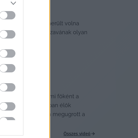
 állítani, hogy felmerült volna 
VSZ nem tett a Népszavának olyan 
lmi botrányra, és ami főként a 
kkel egy háztartásban élők 
é állított, miközben megugrott a 
Összes videó