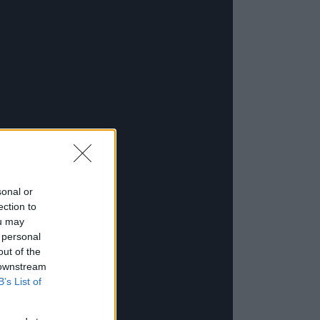
sonal or
ection to
ou may
 personal
out of the
 downstream
B’s List of