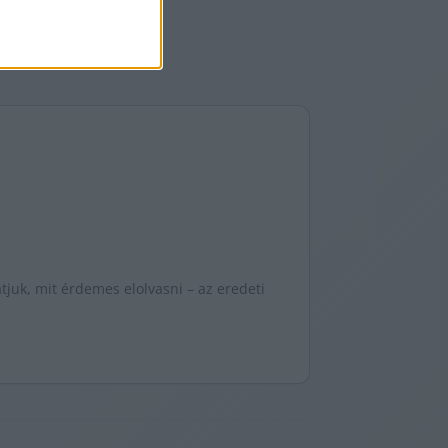
juk, mit érdemes elolvasni – az eredeti