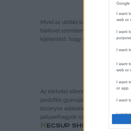
Google 
I want t
web or d
Mivel az utóbbi kategóriát nem részle
bárkivel szemben pedofilgyanú. Azon
I want t
purpose
kijelentést, hogy egyetlen esetben s
I want 
I want t
web or d
I want t
or app.
Az életvitel ellenőrzése a kormány e
pedofília gyanújának kiszűrését cél
I want t
bizonyos adataira is kíváncsiak, ami
I want t
pályaelhagyók száma is.
authenti
K
ECSUP SHORTS