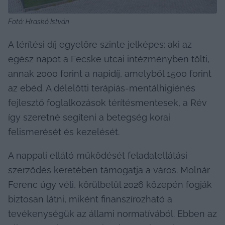
Fotó: Hraskó István
A térítési díj egyelőre szinte jelképes: aki az 
egész napot a Fecske utcai intézményben tölti, 
annak 2000 forint a napidíj, amelyből 1500 forint 
az ebéd. A délelőtti terápiás-mentálhigiénés 
fejlesztő foglalkozások térítésmentesek, a Rév 
így szeretné segíteni a betegség korai 
felismerését és kezelését.
A nappali ellátó működését feladatellátási 
szerződés keretében támogatja a város. Molnár 
Ferenc úgy véli, körülbelül 2026 közepén fogják 
biztosan látni, miként finanszírozható a 
tevékenységük az állami normatívából. Ebben az 