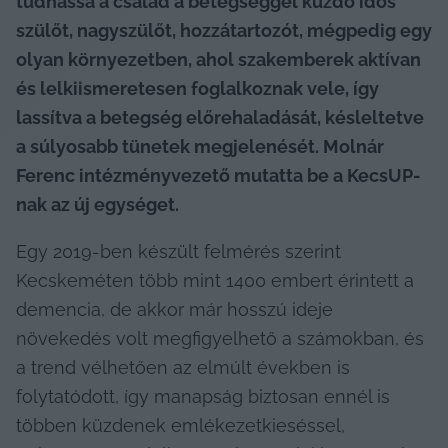
tudhassa a család a betegséggel küzdő idős 
szülőt, nagyszülőt, hozzátartozót, mégpedig egy 
olyan környezetben, ahol szakemberek aktívan 
és lelkiismeretesen foglalkoznak vele, így 
lassítva a betegség előrehaladását, késleltetve 
a súlyosabb tünetek megjelenését. Molnár 
Ferenc intézményvezető mutatta be a KecsUP-
nak az új egységet.
Egy 2019-ben készült felmérés szerint 
Kecskeméten több mint 1400 embert érintett a 
demencia, de akkor már hosszú ideje 
növekedés volt megfigyelhető a számokban, és 
a trend vélhetően az elmúlt években is 
folytatódott, így manapság biztosan ennél is 
többen küzdenek emlékezetkieséssel, 