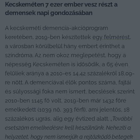
Kecskeméten 7 ezer ember vesz részt a 
demensek napi gondozásában
A kecskeméti demencia-akció­program 
keretében, 2019-ben készítettek 
egy felmérést
, 
a városban körülbelül hány embert érinthet a 
szindróma. Az nem okoz meglepetést, hogy a 
népesség Kecskeméten is idősödik, a 65 éven 
felüliek aránya a 2010-es 14,42 százalékról 18,09-
re nőtt. A demenciával élők pontos száma, fajtái 
és súlyossági foka nem ismert, becslések szerint 
2010-ben 1145 fő volt, 2019-ben már 1432 főre 
emelkedett (1039 nő, 393 férfi), ami jelentős, 18 
százalékos ugrás, alig egy évtized alatt. 
„További 
esetszám emelkedésre kell készülnünk. Nehezíti a 
helyzetet, hogy nem ismerjük a rejtőzködő betegek 