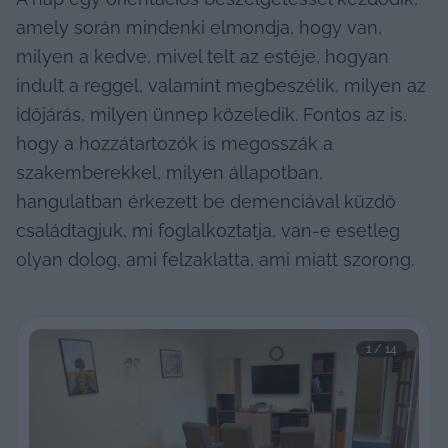
amely során mindenki elmondja, hogy van, 
milyen a kedve, mivel telt az estéje, hogyan 
indult a reggel, valamint megbeszélik, milyen az 
időjárás, milyen ünnep közeledik. Fontos az is, 
hogy a hozzátartozók is megosszák a 
szakemberekkel, milyen állapotban, 
hangulatban érkezett be demenciával küzdő 
családtagjuk, mi foglalkoztatja, van-e esetleg 
olyan dolog, ami felzaklatta, ami miatt szorong.
1
 / 
14