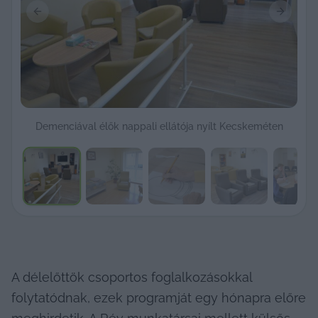
Previous slide
Next sli
Demenciával élők nappali ellátója nyílt Kecskeméten
A délelőttök csoportos foglalkozásokkal 
folytatódnak, ezek programját egy hónapra előre 