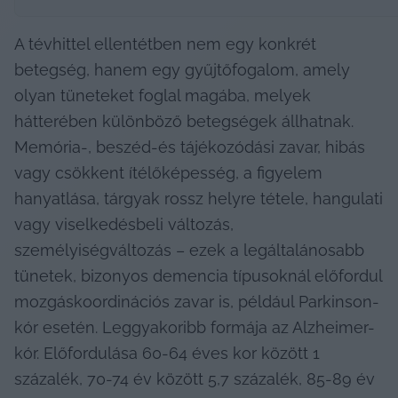
A tévhittel ellentétben nem egy konkrét 
betegség, hanem egy gyűjtőfogalom, amely 
olyan tüneteket foglal magába, melyek 
hátterében különböző betegségek állhatnak. 
Memória-, beszéd-és tájékozódási zavar, hibás 
vagy csökkent ítélőképesség, a figyelem 
hanyatlása, tárgyak rossz helyre tétele, hangulati 
vagy viselkedésbeli változás, 
személyiségváltozás – ezek a legáltalánosabb 
tünetek, bizonyos demencia típusoknál előfordul 
mozgáskoordinációs zavar is, például Parkinson-
kór esetén. Leggyakoribb formája az Alzheimer-
kór. Előfordulása 60-64 éves kor között 1 
százalék, 70-74 év között 5,7 százalék, 85-89 év 