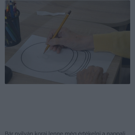
Bár nyilván korai lenne még értékelni a nappali 