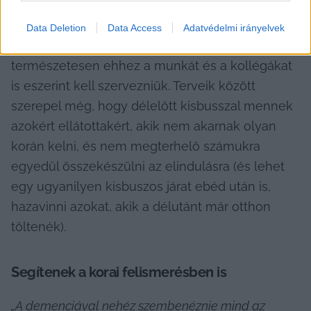
8-fél 8 körül hoznák szerettüket, hogy 8-ra 
beérjenek a munkába. Szolgáltatóként 
Data Deletion
Data Access
Adatvédelmi irányelvek
igyekeznek az igényeknek megfelelni, 
természetesen ehhez a munkát és a kollégákat 
is eszerint kell szervezniük. Terveik között 
szerepel még, hogy délelőtt kisbusszal mennek 
azokért ellátottakért, akik nem akarnak olyan 
korán kelni, és nem megterhelő számukra 
egyedül összekészülni az elindulásra (és lehet 
egy ugyanilyen kisbuszos járat ebéd után is, 
hazavinni azokat, akik a délutánt már otthon 
töltenék).
Segítenek a korai felismerésben is
„A demenciával nehéz szembenéznie mind az 