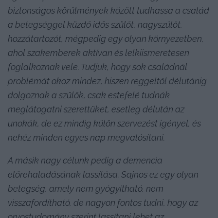
biztonságos körülmények között tudhassa a család 
a betegséggel küzdő idős szülőt, nagyszülőt, 
hozzátartozót, mégpedig egy olyan környezetben, 
ahol szakemberek aktívan és lelkiismeretesen 
foglalkoznak vele. Tudjuk, hogy sok családnál 
problémát okoz mindez, hiszen reggeltől délutánig 
dolgoznak a szülők, csak estefelé tudnák 
meglátogatni szerettüket, esetleg délután az 
unokák, de ez mindig külön szervezést igényel, és 
nehéz minden egyes nap megvalósítani. 
A másik nagy célunk pedig a demencia 
előrehaladásának lassítása. Sajnos ez egy olyan 
betegség, amely nem gyógyítható, nem 
visszafordítható, de nagyon fontos tudni, hogy az 
orvostudomány szerint lassítani lehet az 