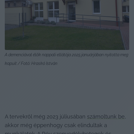
A demenciával élők nappali ellátója 2025 januárjában nyitotta meg 
kapuit / Fotó: Hraskó István
A tervekről még 2023 júliusában 
számoltunk be
, 
akkor még éppenhogy csak elindultak a 
munkálatok. A Rév szenvedélybetegek és 