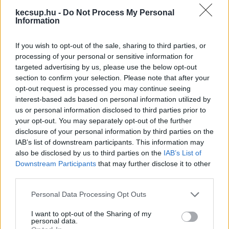
kecsup.hu -
Do Not Process My Personal
Information
If you wish to opt-out of the sale, sharing to third parties, or
processing of your personal or sensitive information for
targeted advertising by us, please use the below opt-out
section to confirm your selection. Please note that after your
opt-out request is processed you may continue seeing
interest-based ads based on personal information utilized by
us or personal information disclosed to third parties prior to
your opt-out. You may separately opt-out of the further
disclosure of your personal information by third parties on the
Igény szerint az idősek ebédelni is tudnak a 
IAB’s list of downstream participants. This information may
also be disclosed by us to third parties on the
IAB’s List of
nappali ellátóban, majd csendes pihenő 
Downstream Participants
that may further disclose it to other
következik – a hölgyek és az urak számára is 
third parties.
van ecélból külön pihenő helyiség egy-egy 
Please note that this website/app uses one or more Google
Personal Data Processing Opt Outs
ággyal és fotelekkel, lehet aludni, olvasni, rádiót 
services and may gather and store information including but
not limited to your visit or usage behaviour. You may click to
I want to opt-out of the Sharing of my
hallgatni, kötögetni. Molnár Ferenc elmondta, a 
personal data.
grant or deny consent to Google and its third-party tags to