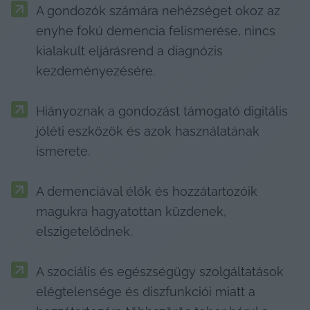
A gondozók számára nehézséget okoz az 
enyhe fokú demencia felismerése, nincs 
kialakult eljárásrend a diagnózis 
kezdeményezésére.
Hiányoznak a gondozást támogató digitális 
jóléti eszközök és azok használatának 
ismerete.
A demenciával élők és hozzátartozóik 
magukra hagyatottan küzdenek, 
elszigetelődnek.
A szociális és egészségügy szolgáltatások 
elégtelensége és diszfunkciói miatt a 