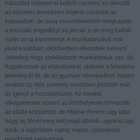
hálózatot teljesen ki kellett cserélni, ez okozott 
az előzetes terveikhez képest csúszást az 
indulásban, de 2024 novemberében megkapták 
a műszaki engedélyt és január 2-án meg tudták 
nyitni az új intézményt. A munkatársakat már 
jóval korábban, októberben elkezdték keresni. 
Jelenleg négy szakképzett munkatársuk van, ők 
foglalkoznak az ellátottakkal, akiknek a létszáma 
jelenleg öt fő, de ez gyorsan növekedhet, hiszen 
további tíz idős személy esetében jelezték már 
az igényt a hozzátartozók. Az eredeti 
elképzelések szerint 40 férőhelyesre tervezték 
az ellátó központot, de Molnár Ferenc úgy látja, 
hogy 25 főnél meg kell majd állniuk, ugyanis úgy 
tűnik, a legtöbben egész napos, széleskörű 
gondozást igényelnek. 