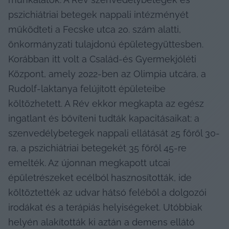
pszichiátriai betegek nappali intézményét 
működteti a Fecske utca 20. szám alatti, 
önkormányzati tulajdonú épületegyüttesben. 
Korábban itt volt a Család-és Gyermekjóléti 
Központ, amely 2022-ben az Olimpia utcára, a 
Rudolf-laktanya felújított épületeibe 
költözhetett. A Rév ekkor megkapta az egész 
ingatlant és bővíteni tudták kapacitásaikat: a 
szenvedélybetegek nappali ellátását 25 főről 30-
ra, a pszichiátriai betegekét 35 főről 45-re 
emelték. Az újonnan megkapott utcai 
épületrészeket ecélból hasznosították, ide 
költöztették az udvar hátsó feléből a dolgozói 
irodákat és a terápiás helyiségeket. Utóbbiak 
helyén alakították ki aztán a demens ellátó 