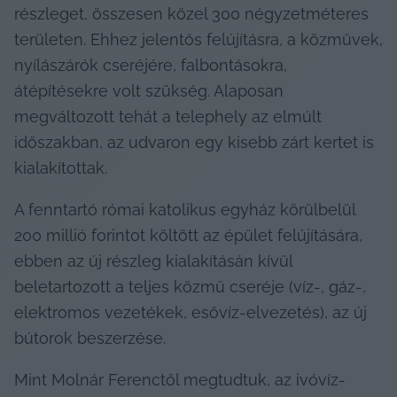
részleget, összesen közel 300 négyzetméteres 
területen. Ehhez jelentős felújításra, a közművek, 
nyílászárók cseréjére, falbontásokra, 
átépítésekre volt szükség. Alaposan 
megváltozott tehát a telephely az elmúlt 
időszakban, az udvaron egy kisebb zárt kertet is 
kialakítottak.
A fenntartó római katolikus egyház körülbelül 
200 millió forintot költött az épület felújítására, 
ebben az új részleg kialakításán kívül 
beletartozott a teljes közmű cseréje (víz-, gáz-, 
elektromos vezetékek, esővíz-elvezetés), az új 
bútorok beszerzése. 
Mint Molnár Ferenctől megtudtuk, az ivóvíz-