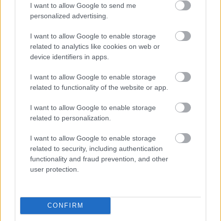
I want to allow Google to send me
personalized advertising.
I want to allow Google to enable storage
Két pihenőszoba is van az épületben / Fotó: Hraskó István
related to analytics like cookies on web or
device identifiers in apps.
I want to allow Google to enable storage
HIRDETÉS
related to functionality of the website or app.
I want to allow Google to enable storage
related to personalization.
I want to allow Google to enable storage
related to security, including authentication
functionality and fraud prevention, and other
user protection.
A központ hivatalosan 8-tól 16 óráig van nyitva, 
de az intézményvezető hozzátette, érzékelik az 
CONFIRM
igényeket, hogy sokan reggel akár már negyed 