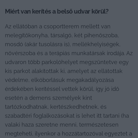
Miért van kerítés a belső udvar körül?
Az ellátóban a csoportterem mellett van 
melegítőkonyha, társalgó, két pihenőszoba, 
mosdó (akár tusolásra is), mellékhelyiségek, 
nővérszoba és a terápiás munkatársak irodája. Az 
udvaron több parkolóhelyet megszüntetve egy 
kis parkot alakítottak ki, amelyet az ellátottak 
védelme, elkóborlásuk megakadályozása 
érdekében kerítéssel vettek körül, így jó idő 
esetén a demens személyek kint 
tartózkodhatnak, kertészkedhetnek, és 
szabadtéri foglalkozásokat is lehet itt tartani (ha 
valaki haza szeretne menni, természetesen 
megteheti, ilyenkor a hozzátartozóval egyeztet a 