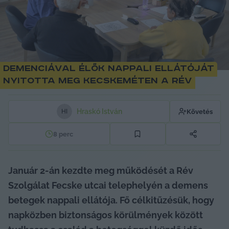
Demenciával élők nappali ellátóját
nyitotta meg Kecskeméten a Rév
Hraskó István
Követés
H
I
8
perc
Január 2-án kezdte meg működését a Rév 
Szolgálat Fecske utcai telephelyén a demens 
betegek nappali ellátója. Fő célkitűzésük, hogy 
napközben biztonságos körülmények között 