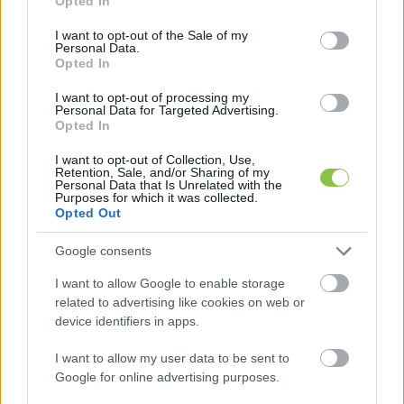
Opted In
várakozásaikhoz képest többen kérnek egész 
use your data for below specified purposes in below Google
napos ellátást, ezért plusz ágyakat és foteleket 
consent section.
I want to opt-out of the Sale of my
Personal Data.
kell még beszerezniük, hogy aki szeretne, le 
Opted In
tudjon dőlni ebéd után.
I want to opt-out of processing my
Personal Data for Targeted Advertising.
A délután az egyéni foglalkozásoké, ilyenkor a 
Opted In
szakemberek beszélgetnek az ellátottakkal, 
I want to opt-out of Collection, Use,
Retention, Sale, and/or Sharing of my
majd 3 órától várják a hozzátartozókat. 
Personal Data that Is Unrelated with the
Purposes for which it was collected.
Opted Out
Google consents
I want to allow Google to enable storage
related to advertising like cookies on web or
device identifiers in apps.
I want to allow my user data to be sent to
Google for online advertising purposes.