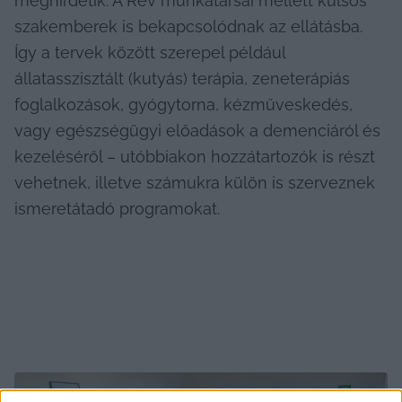
meghirdetik. A Rév munkatársai mellett külsős 
szakemberek is bekapcsolódnak az ellátásba. 
Így a tervek között szerepel például 
állatasszisztált (kutyás) terápia, zeneterápiás 
foglalkozások, gyógytorna, kézműveskedés, 
vagy egészségügyi előadások a demenciáról és 
kezeléséről – utóbbiakon hozzátartozók is részt 
vehetnek, illetve számukra külön is szerveznek 
ismeretátadó programokat. 