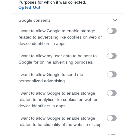
Purposes for which it was collected.
kovácsoltvas kapuja –, amelyet szintén a 
Opted Out
múzeum mentett meg az utókornak. Ma a Hotel 
Google consents
Három Gúnár személyzeti bejárata mellett áll, és 
I want to allow Google to enable storage
a szakember szerint egy pozitív példa arra, mit is 
related to advertising like cookies on web or
lehet kezdeni egy ilyen régi és értékes 
device identifiers in apps.
emlékkel.
I want to allow my user data to be sent to
Google for online advertising purposes.
HIRDETÉS
I want to allow Google to send me
personalized advertising.
I want to allow Google to enable storage
related to analytics like cookies on web or
device identifiers in apps.
I want to allow Google to enable storage
related to functionality of the website or app.