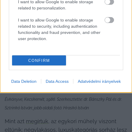
I want to allow Google to enable storage
related to personalization.
I want to allow Google to enable storage
related to security, including authentication
functionality and fraud prevention, and other
user protection.
CONFIRM
Data Deletion
Data Access
Adatvédelmi irányelvek
A Katona József Fürdő egykori kovácsoltvas kapuja régen és ma / 
Baloldali kép: Cumania 9. -Bács-Kiskun Megyei Múzeumok 
Évkönyve, Kecskemét, 1986. Szerkesztette: dr. Bánszky Pál és dr. 
Sztrinkó István; jobb oldali fotó: Hraskó István
Mint azt 
megírtuk
, az egykori műhely viszont 
eltűnik: négylakásos, luxuskategóriás sorház lesz 