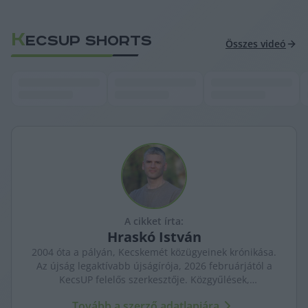
K
ECSUP SHORTS
Összes videó
A cikket írta:
Hraskó
István
2004 óta a pályán, Kecskemét közügyeinek krónikása.
Az újság legaktívabb újságírója, 2026 februárjától a
KecsUP felelős szerkesztője. Közgyűlések,
tényfeltárások, emberi sorsok – riportjaiban a város
Tovább a szerző adatlapjára
arca és a háttérben élők történetei egyszerre jelennek