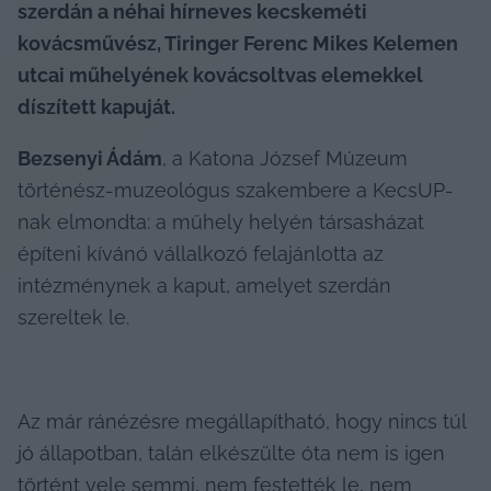
szerdán a néhai hírneves kecskeméti 
kovácsművész, Tiringer Ferenc Mikes Kelemen 
utcai műhelyének kovácsoltvas elemekkel 
díszített kapuját.
Bezsenyi Ádám
, a Katona József Múzeum 
történész-muzeológus szakembere a KecsUP-
nak elmondta: a műhely helyén társasházat 
építeni kívánó vállalkozó felajánlotta az 
intézménynek a kaput, amelyet szerdán 
szereltek le.
Az már ránézésre megállapítható, hogy nincs túl 
jó állapotban, talán elkészülte óta nem is igen 
történt vele semmi, nem festették le, nem 