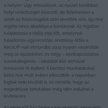
a helyén. Úgy értesültünk, az épület korábban 
helyi védettséget élvezett, de feltehetően a 
2008-as felülvizsgálat után levették róla, így már 
régóta nincs akadálya a bontásnak. Az ingatlan 
tulajdonosa a 
Helló Ház Kft.
, amelynek 
tulajdonos-ügyvezetője, Andrássy Attila a 
KecsUP-nak elmondta: 2024 nyarán vásárolták 
meg az épületeket, és négy – kertkapcsolatos, 
luxuskategóriás – lakásból álló sorházat 
terveznek itt építeni. A bontási munkálatokat 
belül már múlt évben elkezdték, a napokban 
fogtak neki kívülről is, és remélik, hogy az 
engedélyek birtokában még idén indulhat a 
kivitelezés.
Az elkészült ház falára a Kecskeméti Városvédő 