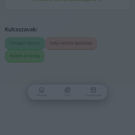
meg.
Kulcsszavak:
Tiringer Ferenc
helyi védett épületek
épített örökség
Főoldal
Friss
Események