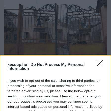
kecsup.hu -
Do Not Process My Personal
Information
A kapu igen rozsdás, egyes elemei meglazultak, 
If you wish to opt-out of the sale, sharing to third parties, or
lógnak. Szinte biztos, hogy eredetileg nem a 
processing of your personal or sensitive information for
maihoz hasonlóan nézett ki, a két nagy 
targeted advertising by us, please use the below opt-out
kapuszárny között ugyanis van egy utólagos 
section to confirm your selection. Please note that after your
opt-out request is processed you may continue seeing
betoldás (talán szélesítették a bejáratot), az 
interest-based ads based on personal information utilized by
egyik szárny pedig alacsonyabb, mint a másik – 