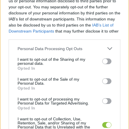
us or personal information disclosed to third parties prior to
azaz vélhetően levágtak belőle egy darabot, és 
your opt-out. You may separately opt-out of the further
disclosure of your personal information by third parties on the
itt még inkább megette az idő vasfoga.
IAB’s list of downstream participants. This information may
also be disclosed by us to third parties on the
IAB’s List of
Egyszóval biztosan ráfér egy alapos restaurálás, 
Downstream Participants
that may further disclose it to other
hogy kiállítható-bemutatható állapotba kerüljön. 
third parties.
Márpedig ez a cél: a most a Népi Iparművészeti 
Please note that this website/app uses one or more Google
Personal Data Processing Opt Outs
services and may gather and store information including but
Gyűjtemény egyik raktárában elhelyezett kaput 
not limited to your visit or usage behaviour. You may click to
I want to opt-out of the Sharing of my
a múzeum szeretné felújítani, mint Bezsenyi 
personal data.
grant or deny consent to Google and its third-party tags to
Opted In
Ádámtól megtudtuk, pályázati forrásból. Az 
use your data for below specified purposes in below Google
consent section.
egyelőre még nem dőlt el, az érdeklődők hol 
I want to opt-out of the Sale of my
Personal Data.
tekinthetik majd meg a jövőben.
Opted In
I want to opt-out of processing my
Van egyébként Kecskeméten egy másik, a 
Personal Data for Targeted Advertising.
Opted In
múzeum gyűjteményébe tartozó, restaurált 
Tiringer-kapu – a Katona József Fürdőnek, a 
I want to opt-out of Collection, Use,
Retention, Sale, and/or Sharing of my
Gazdasági Malom egykori fürdőjének 
Personal Data that Is Unrelated with the