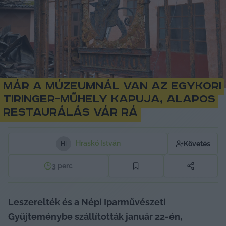
Már a múzeumnál van az egykori
Tiringer-műhely kapuja, alapos
restaurálás vár rá
Hraskó István
Követés
H
I
3
perc
Leszerelték és a Népi Iparművészeti 
Gyűjteménybe szállították január 22-én, 