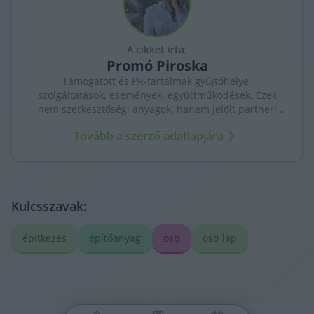
A cikket írta:
Promó
Piroska
Támogatott és PR-tartalmak gyűjtőhelye:
szolgáltatások, események, együttműködések. Ezek
nem szerkesztőségi anyagok, hanem jelölt partneri
tartalmak – átláthatóan, külön kezelve a KecsUP
Tovább a szerző adatlapjára
újságírásától.
Kulcsszavak:
építkezés
építőanyag
osb
osb lap