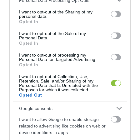
Personal Data Processing Opt Outs
services and may gather and store information including but
választásnak bizonyul.
not limited to your visit or usage behaviour. You may click to
I want to opt-out of the Sharing of my
personal data.
grant or deny consent to Google and its third-party tags to
Opted In
Felhasználási területek
use your data for below specified purposes in below Google
consent section.
I want to opt-out of the Sale of my
Personal Data.
Opted In
HIRDETÉS
I want to opt-out of processing my
Personal Data for Targeted Advertising.
Opted In
I want to opt-out of Collection, Use,
Retention, Sale, and/or Sharing of my
Personal Data that Is Unrelated with the
Purposes for which it was collected.
Opted Out
Google consents
A nútféderes OSB lap sokoldalúan alkalmazható, 
legyen szó beltéri vagy kültéri projektekről. 
I want to allow Google to enable storage
related to advertising like cookies on web or
Könnyűszerkezetes épületek padló- és 
device identifiers in apps.
falburkolataként különösen népszerű, mivel a 