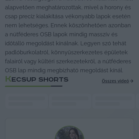
alapvetően meghatározottak, mivel a horony és 
csap precíz kialakítása vékonyabb lapok esetén 
nem lehetséges. Ennek köszönhetően azonban 
a nútféderes OSB lapok mindig masszív és 
időtálló megoldást kínálnak. Legyen szó tehát 
padlóburkolatról, könnyűszerkezetes épületek 
falairól vagy kültéri szerkezetekről, a nútféderes 
OSB lap mindig megbízható megoldást kínál.
K
ECSUP SHORTS
Összes videó