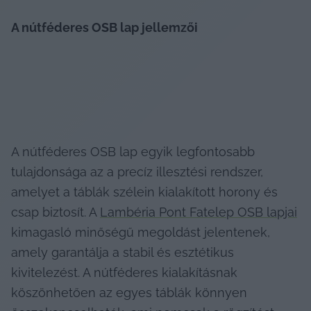
A nútféderes OSB lap jellemzői
A nútféderes OSB lap egyik legfontosabb 
tulajdonsága az a precíz illesztési rendszer, 
amelyet a táblák szélein kialakított horony és 
csap biztosít. A 
Lambéria Pont Fatelep OSB lapjai
kimagasló minőségű megoldást jelentenek, 
amely garantálja a stabil és esztétikus 
kivitelezést. A nútféderes kialakításnak 
köszönhetően az egyes táblák könnyen 