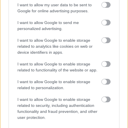
nútféderes illesztések erős kötést biztosítanak. 
I want to allow my user data to be sent to
Google for online advertising purposes.
Ez a megoldás minimalizálja az illesztések 
mozgását, így a burkolat tartósabbá válik, és 
I want to allow Google to send me
personalized advertising.
ellenáll a deformálódásnak.
I want to allow Google to enable storage
Kültéri felhasználás esetén is kiváló választás 
related to analytics like cookies on web or
lehet, például teraszok alátámasztására vagy 
device identifiers in apps.
kerti tárolók építésére. A részleges vízállóság és 
I want to allow Google to enable storage
a szilárd szerkezet biztosítja, hogy az anyag 
related to functionality of the website or app.
hosszú távon is megőrizze funkcionalitását. 
I want to allow Google to enable storage
Fontos azonban a megfelelő felületkezelés, 
related to personalization.
különösen ha az OSB lapokat tartósan nedves 
I want to allow Google to enable storage
környezetben használjuk.
related to security, including authentication
functionality and fraud prevention, and other
Milyen vastagságban érhető el?
user protection.