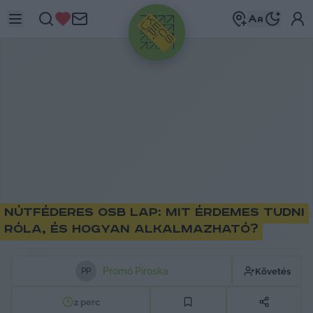
HIRDETÉS
Nútféderes OSB lap: mit érdemes tudni
róla, és hogyan alkalmazható?
Promó Piroska
Követés
P
P
2
perc