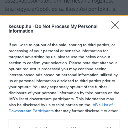
összekapcsolhatók, ami nemcsak a rögzítést 
teszi egyszerűbbé, de az illesztési pontokat is 
láthatatlanná teszi.
kecsup.hu -
Do Not Process My Personal
Ennek köszönhetően ez a típusú OSB lap 
Information
kifejezetten alkalmas olyan helyzetekben, ahol a 
If you wish to opt-out of the sale, sharing to third parties, or
stabilitás és az esztétika egyaránt fontos. A 
processing of your personal or sensitive information for
táblák szabványos mérete lehetővé teszi, hogy 
targeted advertising by us, please use the below opt-out
section to confirm your selection. Please note that after your
akár egyetlen ember is könnyen kezelje őket, 
opt-out request is processed you may continue seeing
még nehezebben hozzáférhető helyeken is, 
interest-based ads based on personal information utilized by
például padlásterek burkolása során. 
us or personal information disclosed to third parties prior to
your opt-out. You may separately opt-out of the further
disclosure of your personal information by third parties on the
A hírekből is tudjuk, hogy hatalmas jelentősége 
IAB’s list of downstream participants. This information may
van a gyors és működő megoldásoknak, amik a 
also be disclosed by us to third parties on the
IAB’s List of
rövid és egyszerű kivitelezésnek köszönhetően 
Downstream Participants
that may further disclose it to other
third parties.
költséghatékonyak is egyben. Ez az építési 
alapanyag ebből a szempontból is optimális 
Please note that this website/app uses one or more Google