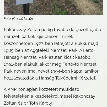
Fotó: Hraskó István
Rakonczay Zoltán pedig tovább dolgozott újabb 
nemzeti parkok kijelölésén, minek 
köszönhetően 1977-ben létrejött a Bükki, majd 
1985-ben az Aggteleki Nemzeti Park. A Fertő-
Hanság Nemzeti Park ezután kicsit később, 
1991-ben alakult, akkor még Fertő-tó Nemzeti 
Park néven (mai nevét 1994-ben kapta, amikor 
hozzácsatolták a Hanság Tájvédelmi Körzetet).
A KNP honlapján közzétett múltidéző 
felvételeken a kezdetekről mesél Rakonczay 
Zoltán és dr. Tóth Károly.