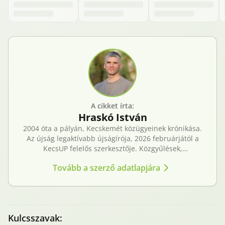
A cikket írta:
Hraskó
István
2004 óta a pályán, Kecskemét közügyeinek krónikása.
Az újság legaktívabb újságírója, 2026 februárjától a
KecsUP felelős szerkesztője. Közgyűlések,
tényfeltárások, emberi sorsok – riportjaiban a város
Tovább a szerző adatlapjára
arca és a háttérben élők történetei egyszerre jelennek
meg.
Kulcsszavak: