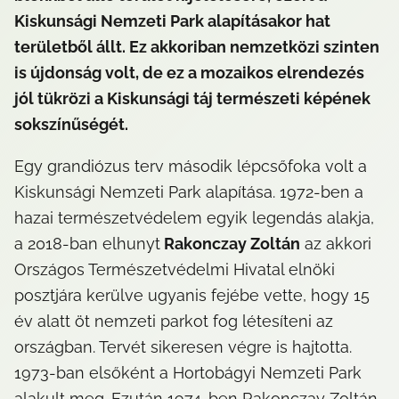
Kiskunsági Nemzeti Park alapításakor hat 
területből állt. Ez akkoriban nemzetközi szinten 
is újdonság volt, de ez a mozaikos elrendezés 
jól tükrözi a Kiskunsági táj természeti képének 
sokszínűségét.
Egy grandiózus terv második lépcsőfoka volt a 
Kiskunsági Nemzeti Park alapítása. 1972-ben a 
hazai természetvédelem egyik legendás alakja, 
a 2018-ban elhunyt
 Rakonczay Zoltán
 az akkori 
Országos Természetvédelmi Hivatal elnöki 
posztjára kerülve ugyanis fejébe vette, hogy 15 
év alatt öt nemzeti parkot fog létesíteni az 
országban. Tervét sikeresen végre is hajtotta. 
1973-ban elsőként a Hortobágyi Nemzeti Park 
alakult meg. Ezután 1974-ben Rakonczay Zoltán 