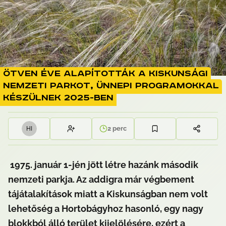
Ötven éve alapították a Kiskunsági
Nemzeti Parkot, ünnepi programokkal
készülnek 2025-ben
2
perc
H
I
 1975. január 1-jén jött létre hazánk második 
nemzeti parkja. Az addigra már végbement 
tájátalakítások miatt a Kiskunságban nem volt 
lehetőség a Hortobágyhoz hasonló, egy nagy 
blokkból álló terület kijelölésére, ezért a 