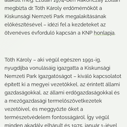
megbízta dr. Tóth Károly erdőmérnököt a 
Kiskunsági Nemzeti Park megalakításának 
előkészítésével – idézi fel a kezdeteket az 
ötvenéves évforduló kapcsán a KNP 
honlapja
.
Tóth Károly – aki végül egészen 1991-ig, 
nyugdíjba vonulásáig igazgatta a Kiskunsági 
Nemzeti Park Igazgatóságot – kiváló kapcsolatot 
épített ki a megyei vezetőkkel, az érintett állami 
gazdaságokkal, az állami erdőgazdaságokkal és 
a mezőgazdasági termelőszövetkezetek 
vezetőivel, és meggyőzte őket a 
természetvédelem fontosságáról. Így végül 
minden akadály elhárult és 1975. január 1-jével 