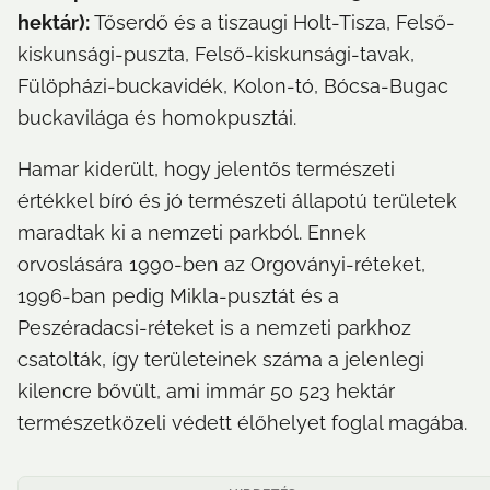
hektár): 
Tőserdő és a tiszaugi Holt-Tisza, Felső-
kiskunsági-puszta, Felső-kiskunsági-tavak, 
Fülöpházi-buckavidék, Kolon-tó, Bócsa-Bugac 
buckavilága és homokpusztái.
Hamar kiderült, hogy jelentős természeti 
értékkel bíró és jó természeti állapotú területek 
maradtak ki a nemzeti parkból. Ennek 
orvoslására 1990-ben az Orgoványi-réteket, 
1996-ban pedig Mikla-pusztát és a 
Peszéradacsi-réteket is a nemzeti parkhoz 
csatolták, így területeinek száma a jelenlegi 
kilencre bővült, ami immár 50 523 hektár 
természetközeli védett élőhelyet foglal magába.