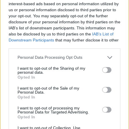
interest-based ads based on personal information utilized by
us or personal information disclosed to third parties prior to
your opt-out. You may separately opt-out of the further
disclosure of your personal information by third parties on the
IAB’s list of downstream participants. This information may
also be disclosed by us to third parties on the
IAB’s List of
Downstream Participants
that may further disclose it to other
third parties.
Please note that this website/app uses one or more Google
Personal Data Processing Opt Outs
services and may gather and store information including but
„Soha nem álltam ki a nyilvánosság elé, azért, hogy 
not limited to your visit or usage behaviour. You may click to
I want to opt-out of the Sharing of my
segítséget kérjek. Az összetartó családommal 
personal data.
grant or deny consent to Google and its third-party tags to
Opted In
minden nehézséget és problémát eddig együtt és 
use your data for below specified purposes in below Google
consent section.
I want to opt-out of the Sale of my
közösen meg tudtunk oldani, de ez most 
Personal Data.
meghaladja az erőnket”
 – kezdte történetüket az 
Opted In
édesanya, 
Borics Bettina.
I want to opt-out of processing my
Personal Data for Targeted Advertising.
Opted In
I want to opt-out of Collection, Use,