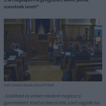
szeretnék lenni!” 
Fotó: Hraskó István, KecsUP Hírek
„Szülőként az ember mindent megtesz a 
gyermekéért. Küzd és harcol érte, ezért vagyok ma 