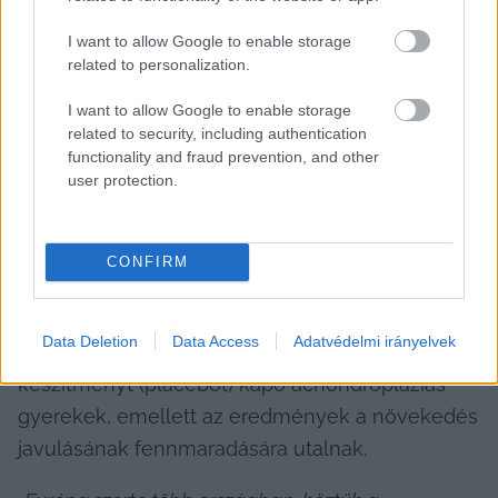
I want to allow Google to enable storage
related to personalization.
I want to allow Google to enable storage
related to security, including authentication
Boti és Bettina a közgyűlésben/ Fotó: Hraskó István, KecsUP Hírek
functionality and fraud prevention, and other
user protection.
Majd kitért a 2021-ben az életükbe érkezett 
reménysugárra, az új gyógyszerre. Mint 
megírtuk, a vizsgálatok azt mutatták, hogy 
CONFIRM
Voxzogo-val kezelt gyermekek körülbelül 1,57 
centiméterrel nagyobb növekedést mutattak a 
Data Deletion
Data Access
Adatvédelmi irányelvek
kezelés egy éve alatt, mint a hatóanyag nélküli 
készítményt (placebót) kapó achondropláziás 
gyerekek, emellett az eredmények a növekedés 
javulásának fennmaradására utalnak.