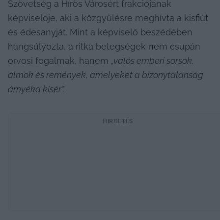
Szövetség a Hírös Városért frakciójának 
képviselője, aki a közgyűlésre meghívta a kisfiút 
és édesanyját. Mint a képviselő beszédében 
hangsúlyozta, a ritka betegségek nem csupán 
orvosi fogalmak, hanem 
„valós emberi sorsok, 
álmok és remények, amelyeket a bizonytalanság 
árnyéka kísér”.
HIRDETÉS