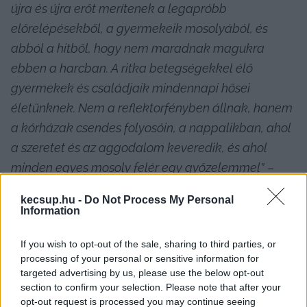
újra és újra erőt merítenek a legapróbb 
előrelépésekből, a gyermekeik mosolyából, és 
abból a hitből, hogy nem maradnak magukra 
ebben a harcban. A ritka betegségekkel élő 
gyermekek és családjaik mindennapi hősei 
életünknek. Nem a reflektorfényben állnak, hanem 
a kórházak csendes folyosóin, a nappalikban, ahol 
a szeretet és az aggodalom keveredik, és ahol 
minden egyes mosoly felér egy győzelemmel”
 – 
emelte ki Siposné Bodrozsán Alexandra. Majd 
kecsup.hu -
Do Not Process My Personal
kérte a jelenlévőket, hallgassák meg az 
Information
édesanyát, 
„mit jelent együtt élni egy ritka 
If you wish to opt-out of the sale, sharing to third parties, or
betegséggel, és mit jelent számukra a közösség 
processing of your personal or sensitive information for
támogatása”. 
targeted advertising by us, please use the below opt-out
section to confirm your selection. Please note that after your
opt-out request is processed you may continue seeing