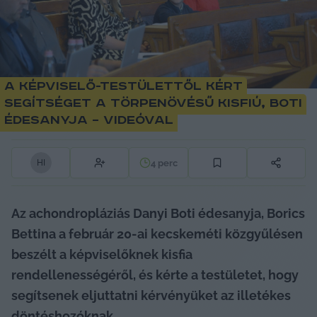
A képviselő-testülettől kért
segítséget a törpenövésű kisfiú, Boti
édesanyja – videóval
4
perc
H
I
Az achondropláziás Danyi Boti édesanyja, Borics 
Bettina a február 20-ai kecskeméti közgyűlésen 
beszélt a képviselőknek kisfia 
rendellenességéről, és kérte a testületet, hogy 
segítsenek eljuttatni kérvényüket az illetékes 
döntéshozóknak.