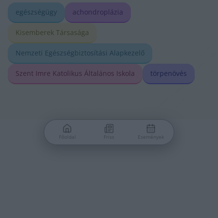
egészségügy
achondroplázia
Kisemberek Társasága
Nemzeti Egészségbiztosítási Alapkezelő
Szent Imre Katolikus Általános Iskola
törpenövés
Főoldal
Friss
Események