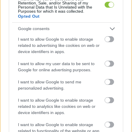
Retention, Sale, and/or Sharing of my
Personal Data that Is Unrelated with the
Purposes for which it was collected.
Opted Out
Időnként elcsukló hangon beszélt a hatalmas 
Google consents
boldogságukról, amit Boti megszületése okozott 
I want to allow Google to enable storage
számukra, majd az aggodalomról, a 
related to advertising like cookies on web or
device identifiers in apps.
bizonytalanságról, a vizsgálatokról, a fül-orr-
gégészeti műtétekről, a rendellenesség okozta 
I want to allow my user data to be sent to
Google for online advertising purposes.
egyéb tünetekről.
I want to allow Google to send me
personalized advertising.
I want to allow Google to enable storage
related to analytics like cookies on web or
device identifiers in apps.
I want to allow Google to enable storage
related to functionality of the website or app.