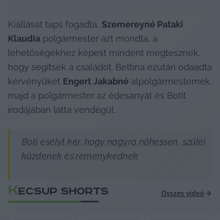
Kiállását taps fogadta, 
Szemereyné Pataki 
Klaudia
 polgármester azt mondta, a 
lehetőségekhez képest mindent megtesznek, 
hogy segítsék a családot. Bettina ezután odaadta 
kérvényüket 
Engert Jakabné
 alpolgármesternek, 
majd a polgármester az édesanyát és Botit 
irodájában látta vendégül.
Boti esélyt kér, hogy nagyra nőhessen, szülei 
küzdenek és reménykednek
K
ECSUP SHORTS
Összes videó