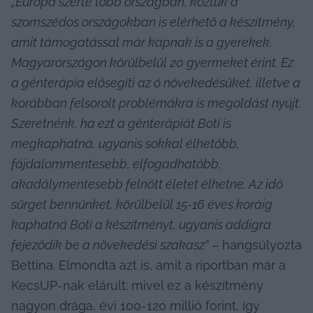
„Európa szerte több országban, köztük a 
szomszédos országokban is elérhető a készítmény, 
amit támogatással már kapnak is a gyerekek. 
Magyarországon körülbelül 20 gyermeket érint. Ez 
a génterápia elősegíti az ő növekedésüket, illetve a 
korábban felsorolt problémákra is megoldást nyújt. 
Szeretnénk, ha ezt a génterápiát Boti is 
megkaphatná, ugyanis sokkal élhetőbb, 
fájdalommentesebb, elfogadhatóbb, 
akadálymentesebb felnőtt életet élhetne. Az idő 
sürget bennünket, körülbelül 15-16 éves koráig 
kaphatná Boti a készítményt, ugyanis addigra 
fejeződik be a növekedési szakasz”
 – hangsúlyozta 
Bettina. Elmondta azt is, amit a riportban már a 
KecsUP-nak elárult: mivel ez a készítmény 
nagyon drága, évi 100-120 millió forint, így 