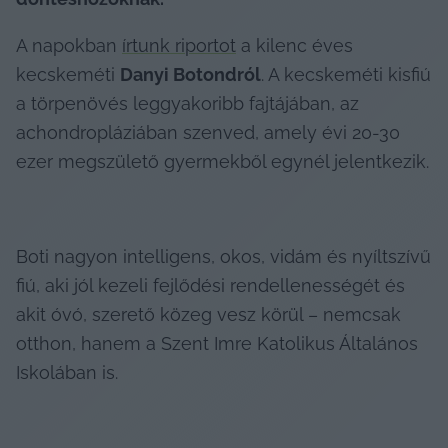
A napokban 
írtunk riportot
 a kilenc éves 
kecskeméti 
Danyi Botondról
. A kecskeméti kisfiú 
a törpenövés leggyakoribb fajtájában, az 
achondropláziában szenved, amely évi 20-30 
ezer megszülető gyermekből egynél jelentkezik.
Boti nagyon intelligens, okos, vidám és nyíltszívű 
fiú, aki jól kezeli fejlődési rendellenességét és 
akit óvó, szerető közeg vesz körül – nemcsak 
otthon, hanem a Szent Imre Katolikus Általános 
Iskolában is.