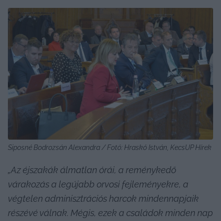
Siposné Bodrozsán Alexandra / Fotó: Hraskó István, KecsUP Hírek
„Az éjszakák álmatlan órái, a reménykedő 
várakozás a legújabb orvosi fejleményekre, a 
végtelen adminisztrációs harcok mindennapjaik 
részévé válnak. Mégis, ezek a családok minden nap 