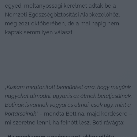
egyedi méltányossági kérelmet adtak be a 
Nemzeti Egészségbiztosítási Alapkezelőhöz, 
még 2021 októberében, de a mai napig nem 
kaptak semmilyen választ.
„Kisfiam megtanított bennünket arra, hogy merjünk 
nagyokat álmodni, ugyanis az álmok beteljesülnek. 
Botinak is vannak vágyai és álmai, csak úgy, mint a 
kortársainak”
 – mondta Bettina, majd kérdésére – 
mi szeretne lenni, ha felnőtt lesz, Boti rávágta:
„Ha megkapom a gyógyszert, akkor pilóta 