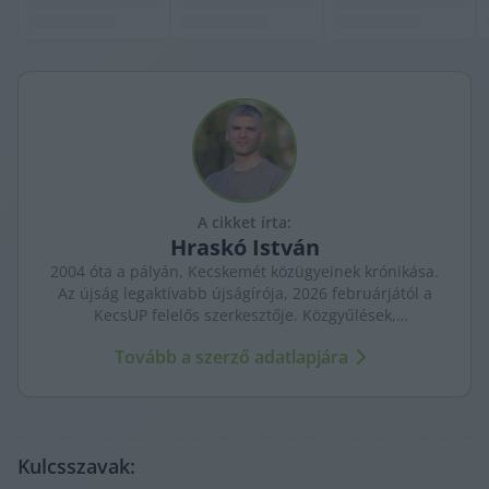
A cikket írta:
Hraskó
István
2004 óta a pályán, Kecskemét közügyeinek krónikása.
Az újság legaktívabb újságírója, 2026 februárjától a
KecsUP felelős szerkesztője. Közgyűlések,
tényfeltárások, emberi sorsok – riportjaiban a város
Tovább a szerző adatlapjára
arca és a háttérben élők történetei egyszerre jelennek
meg.
Kulcsszavak: