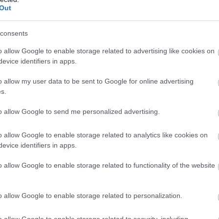
Out
consents
o allow Google to enable storage related to advertising like cookies on
evice identifiers in apps.
o allow my user data to be sent to Google for online advertising
s.
to allow Google to send me personalized advertising.
o allow Google to enable storage related to analytics like cookies on
evice identifiers in apps.
o allow Google to enable storage related to functionality of the website
o allow Google to enable storage related to personalization.
nyzati bérlakások vannak / Fotó: Hraskó István
o allow Google to enable storage related to security, including