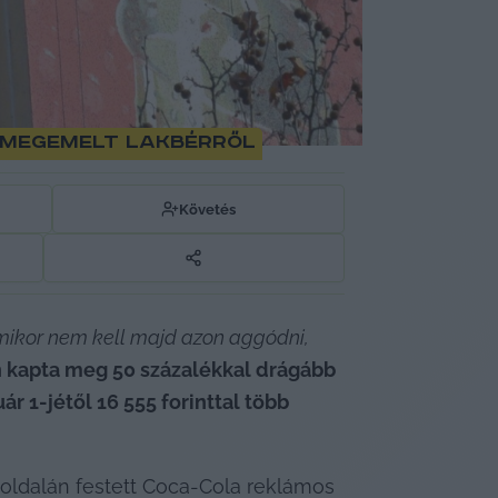
a megemelt lakbérről
Követés
 mikor nem kell majd azon aggódni, 
n kapta meg 50 százalékkal drágább 
 1-jétől 16 555 forinttal több 
 oldalán festett Coca-Cola reklámos 