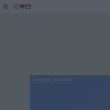
MEGYÉBEN
-
KIK-FOR KFT