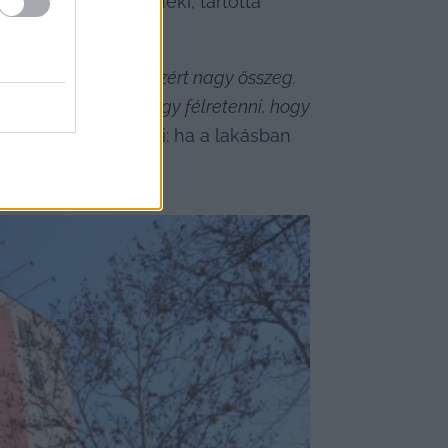
k, aki segített neki, tartotta 
, 16 ezer forint azért nagy összeg. 
ó, de mikor tudok így félretenni, hogy 
ki azt is megjegyzi: ha a lakásban 
ja a szerelőt.