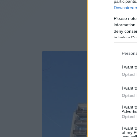
participants
Downstream 
Please note
information 
deny consent
in below Go
Persona
I want t
Opted 
I want t
Opted 
I want 
Advertis
Opted 
I want t
of my P
was col