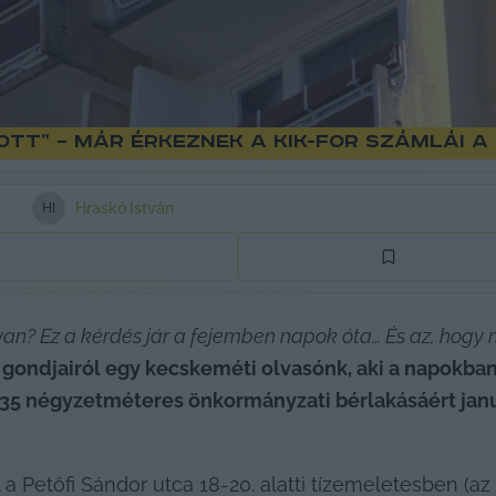
ott” – már érkeznek a Kik-For számlái 
Hraskó István
H
I
yan? Ez a kérdés jár a fejemben napok óta… És az, hogy
i gondjairól egy kecskeméti olvasónk, aki a napokba
 a 35 négyzetméteres önkormányzati bérlakásáért január
a Petőfi Sándor utca 18-20. alatti tízemeletesben (az