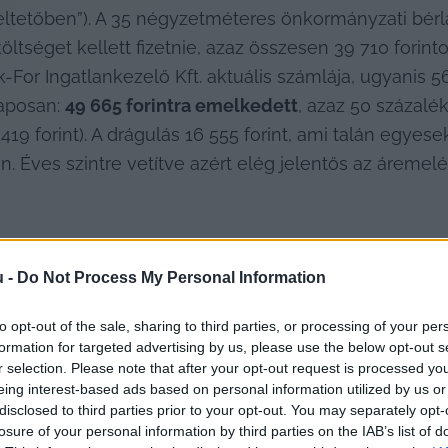
ltetőben”). A 35 négyzetméteres önkormányzati bérl
költséget kellett fizetnie, azaz összesen 39 710 forint
r Ingatlankezelő Kft. aktuális számlája, ugyanis 56 26
laposan: 
49 665 forintra emelkedett
, azaz 50 százalék
19 forint). A drágulás 16 555 forint, ami talán egyes
. Éves szintre vetítve azért elég jelentős az áremelé
u -
Do Not Process My Personal Information
napjainkat. Gyerektartást persze tisztességesen kapun
ézem, mi akciós. Szeretnék mindent maximálisan megadni
to opt-out of the sale, sharing to third parties, or processing of your per
yel, célokkal… Jár magántanárhoz matekra, angolra. Mi 
formation for targeted advertising by us, please use the below opt-out s
r selection. Please note that after your opt-out request is processed y
árt kiadások és most a mérhetetlen áremelkedések a lakb
eing interest-based ads based on personal information utilized by us or
 a kérdés jár a fejemben napok óta… És az, hogy mikor 
disclosed to third parties prior to your opt-out. You may separately opt-
losure of your personal information by third parties on the IAB’s list of