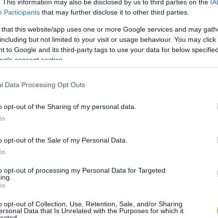
. This information may also be disclosed by us to third parties on the
IA
Participants
that may further disclose it to other third parties.
 that this website/app uses one or more Google services and may gath
including but not limited to your visit or usage behaviour. You may click 
 to Google and its third-party tags to use your data for below specifi
ogle consent section.
l Data Processing Opt Outs
o opt-out of the Sharing of my personal data.
In
o opt-out of the Sale of my Personal Data.
In
to opt-out of processing my Personal Data for Targeted
ing.
In
o opt-out of Collection, Use, Retention, Sale, and/or Sharing
ersonal Data that Is Unrelated with the Purposes for which it
lected.