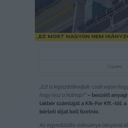
„Ez most nagyon nem hiányz
5
perc
„Ezt is kigazdálkodjuk, csak vajon hog
hogy lesz a holnap?”
 – beszélt anyag
lakbér számláját a Kik-For Kft.-től:
bérleti díjat kell fizetnie.
Az egyedülálló édesanya lányával él 