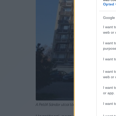
Opted 
Google 
I want t
web or d
I want t
purpose
I want 
I want t
web or d
I want t
or app.
I want t
A Petőfi Sándor utcai tömb egy részében önkormá
I want t