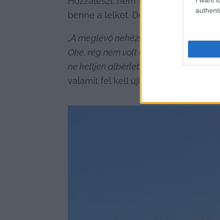
Hozzáteszi, nem szokott panaszkodni,
authenti
benne a lelket. De most ez a számla
„A meglévő nehézségek és problémák me
Oké, rég nem volt emelés, de kegyetlen
ne kelljen albérletben laknom, és leg
valamit fel kell újítani, arra nem nyú