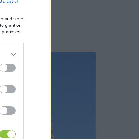
B’s List of
er and store
to grant or
ed purposes