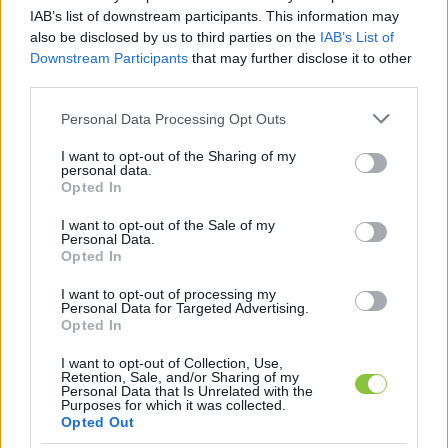
szakemberekre érdemes bízni.
IAB’s list of downstream participants. This information may
also be disclosed by us to third parties on the
IAB’s List of
Downstream Participants
that may further disclose it to other
Kreozot és légáramlási problémák
third parties.
A kreozot lerakódása mind a fatüzelésű, mind a 
Please note that this website/app uses one or more Google
Personal Data Processing Opt Outs
gázkandallóknál komoly gondot okozhat. Ez az 
services and may gather and store information including but
not limited to your visit or usage behaviour. You may click to
I want to opt-out of the Sharing of my
anyag lerakódik a kéményben, és gátolja a füst 
personal data.
grant or deny consent to Google and its third-party tags to
Opted In
megfelelő távozását. Ezenkívül nagyon 
use your data for below specified purposes in below Google
consent section.
gyúlékony, ami tűzveszélyessé teszi. 
I want to opt-out of the Sale of my
Personal Data.
Rendszeres tisztítással és ellenőrzéssel 
Opted In
megelőzhetők ezek a problémák.
I want to opt-out of processing my
Personal Data for Targeted Advertising.
Opted In
A kémény, mint füstelvezető csatorna, más 
szempontból is okozhat nehézségeket. A 
I want to opt-out of Collection, Use,
Retention, Sale, and/or Sharing of my
madarak vagy más állatok gyakran a 
Personal Data that Is Unrelated with the
Purposes for which it was collected.
kéményekben keresnek fészkelőhelyet, ami 
Opted Out
eltömődést okozhat. Ha a füst nem tud távozni, 