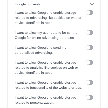
Google consents
az visszaáramlik a lakásba. 
I want to allow Google to enable storage
related to advertising like cookies on web or
HIRDETÉS
device identifiers in apps.
I want to allow my user data to be sent to
Google for online advertising purposes.
I want to allow Google to send me
personalized advertising.
I want to allow Google to enable storage
related to analytics like cookies on web or
device identifiers in apps.
A kéménymagasság kérdését sem lehet 
elhanyagolni. Ha a kémény túl alacsony, 
I want to allow Google to enable storage
akadályozhatja a füst megfelelő szellőzését. A 
related to functionality of the website or app.
szél különböző irányú áramlása akár vissza is 
I want to allow Google to enable storage
nyomhatja a füstöt. Az ilyen helyzetek 
related to personalization.