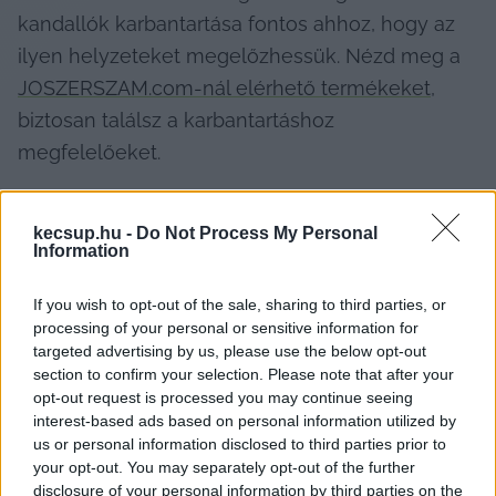
kandallók karbantartása fontos ahhoz, hogy az 
ilyen helyzeteket megelőzhessük. Nézd meg a 
JOSZERSZAM.com-nál elérhető termékeket
, 
biztosan találsz a karbantartáshoz 
megfelelőeket.
kecsup.hu -
Do Not Process My Personal
Information
If you wish to opt-out of the sale, sharing to third parties, or
processing of your personal or sensitive information for
Emellett, ha az őrláng folyamatosan elalszik 
targeted advertising by us, please use the below opt-out
section to confirm your selection. Please note that after your
rövid időn belül, érdemes a termoelemet is 
opt-out request is processed you may continue seeing
ellenőrizni. Ez az alkatrész vezérli a gázellátást, 
interest-based ads based on personal information utilized by
us or personal information disclosed to third parties prior to
ha pedig hibásan működik, nem biztosít 
your opt-out. You may separately opt-out of the further
elegendő áramot. A termoelem cseréjét szintén 
disclosure of your personal information by third parties on the