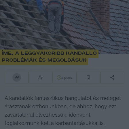
Íme, a leggyakoribb kandalló
problémák és megoldásuk
2
perc
P
P
A kandallók fantasztikus hangulatot és meleget 
árasztanak otthonunkban, de ahhoz, hogy ezt 
zavartalanul élvezhessük, időnként 
foglalkoznunk kell a karbantartásukkal is. 