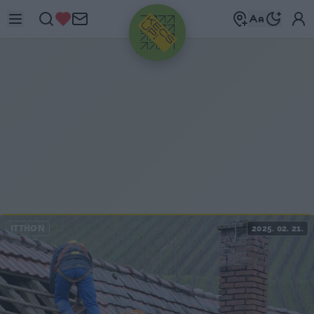
HIRDETÉS
ITTHON
2025. 02. 21.