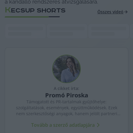
a kandalló rendszeres átvizsgálására.
K
ECSUP SHORTS
Összes videó
A cikket írta:
Promó
Piroska
Támogatott és PR-tartalmak gyűjtőhelye:
szolgáltatások, események, együttműködések. Ezek
nem szerkesztőségi anyagok, hanem jelölt partneri
tartalmak – átláthatóan, külön kezelve a KecsUP
Tovább a szerző adatlapjára
újságírásától.