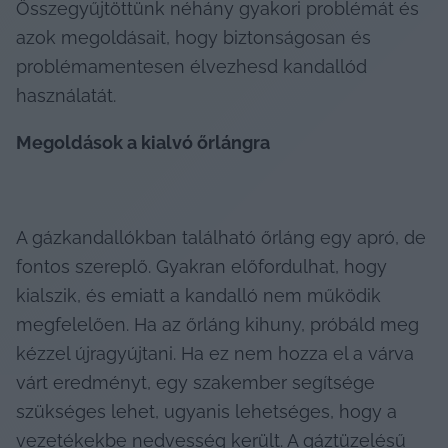
Összegyűjtöttünk néhány gyakori problémát és 
azok megoldásait, hogy biztonságosan és 
problémamentesen élvezhesd kandallód 
használatát.
Megoldások a kialvó őrlángra
A gázkandallókban található őrláng egy apró, de 
fontos szereplő. Gyakran előfordulhat, hogy 
kialszik, és emiatt a kandalló nem működik 
megfelelően. Ha az őrláng kihuny, próbáld meg 
kézzel újragyújtani. Ha ez nem hozza el a várva 
várt eredményt, egy szakember segítsége 
szükséges lehet, ugyanis lehetséges, hogy a 
vezetékekbe nedvesség került. A gáztüzelésű 