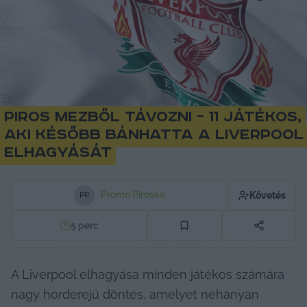
Piros mezből távozni – 11 játékos,
aki később bánhatta a Liverpool
elhagyását
Promó Piroska
Követés
P
P
5
perc
A Liverpool elhagyása minden játékos számára 
nagy horderejű döntés, amelyet néhányan 