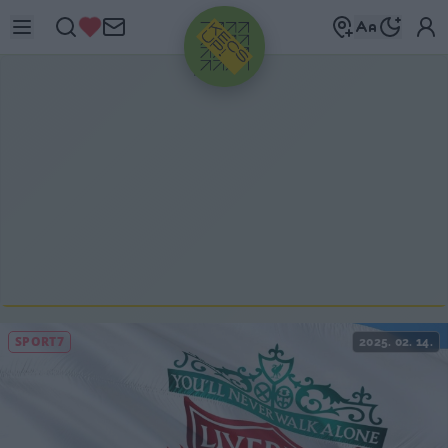
HIRDETÉS
SPORT7
2025. 02. 14.