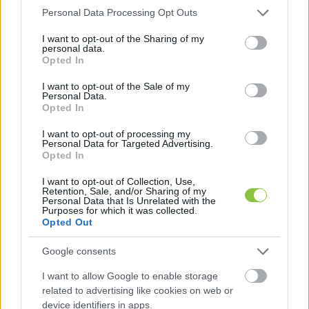
királyi klubnál, karrierje két részre osztható: a 
Please note that this website/app uses one or more Google
Personal Data Processing Opt Outs
Liverpool előtti és utáni időszakra. Az Anfielden 
services and may gather and store information including but
not limited to your visit or usage behaviour. You may click to
I want to opt-out of the Sharing of my
töltött évek alatt a világ egyik legjobb csatára 
personal data.
grant or deny consent to Google and its third-party tags to
Opted In
volt, utána azonban soha nem tudta visszanyerni 
use your data for below specified purposes in below Google
consent section.
régi formáját sem a Realnál, sem a Newcastle-
I want to opt-out of the Sale of my
Personal Data.
nél, a Manchester Unitednél vagy a Stoke 
Opted In
Citynél. Persze Owen súlyos sérülései is 
I want to opt-out of processing my
közrejátszottak ebben, de döntése a távozásról 
Personal Data for Targeted Advertising.
Opted In
mindenképpen meghatározónak bizonyult.
I want to opt-out of Collection, Use,
Retention, Sale, and/or Sharing of my
Personal Data that Is Unrelated with the
Mané és Henderson – a közelmúlt 
Purposes for which it was collected.
Opted Out
tévedései
Google consents
I want to allow Google to enable storage
related to advertising like cookies on web or
device identifiers in apps.