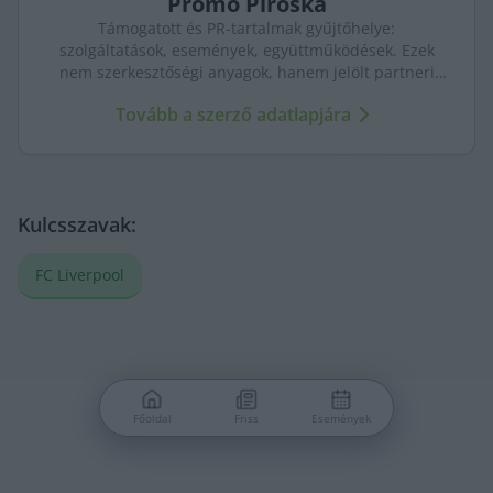
Promó
Piroska
Támogatott és PR-tartalmak gyűjtőhelye:
szolgáltatások, események, együttműködések. Ezek
nem szerkesztőségi anyagok, hanem jelölt partneri
tartalmak – átláthatóan, külön kezelve a KecsUP
Tovább a szerző adatlapjára
újságírásától.
Kulcsszavak:
FC Liverpool
Főoldal
Friss
Események