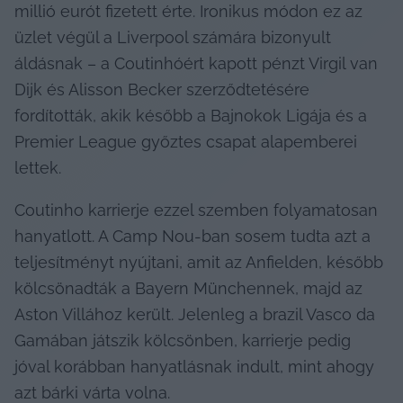
millió eurót fizetett érte. Ironikus módon ez az 
üzlet végül a Liverpool számára bizonyult 
áldásnak – a Coutinhóért kapott pénzt Virgil van 
Dijk és Alisson Becker szerződtetésére 
fordították, akik később a Bajnokok Ligája és a 
Premier League győztes csapat alapemberei 
lettek.
Coutinho karrierje ezzel szemben folyamatosan 
hanyatlott. A Camp Nou-ban sosem tudta azt a 
teljesítményt nyújtani, amit az Anfielden, később 
kölcsönadták a Bayern Münchennek, majd az 
Aston Villához került. Jelenleg a brazil Vasco da 
Gamában játszik kölcsönben, karrierje pedig 
jóval korábban hanyatlásnak indult, mint ahogy 
azt bárki várta volna.