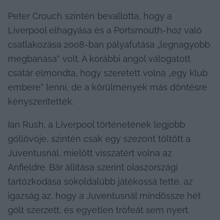
Peter Crouch szintén bevallotta, hogy a 
Liverpool elhagyása és a Portsmouth-hoz való 
csatlakozása 2008-ban pályafutása „legnagyobb 
megbánása” volt. A korábbi angol válogatott 
csatár elmondta, hogy szeretett volna „egy klub 
embere” lenni, de a körülmények más döntésre 
kényszerítették.
Ian Rush, a Liverpool történetének legjobb 
góllövője, szintén csak egy szezont töltött a 
Juventusnál, mielőtt visszatért volna az 
Anfieldre. Bár állítása szerint olaszországi 
tartózkodása sokoldalúbb játékossá tette, az 
igazság az, hogy a Juventusnál mindössze hét 
gólt szerzett, és egyetlen trófeát sem nyert.