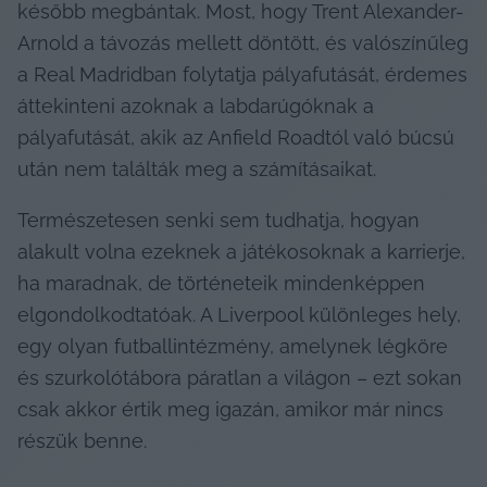
később megbántak. Most, hogy Trent Alexander-
Arnold a távozás mellett döntött, és valószínűleg 
a Real Madridban folytatja pályafutását, érdemes 
áttekinteni azoknak a labdarúgóknak a 
pályafutását, akik az Anfield Roadtól való búcsú 
után nem találták meg a számításaikat.
Természetesen senki sem tudhatja, hogyan 
alakult volna ezeknek a játékosoknak a karrierje, 
ha maradnak, de történeteik mindenképpen 
elgondolkodtatóak. A Liverpool különleges hely, 
egy olyan futballintézmény, amelynek légköre 
és szurkolótábora páratlan a világon – ezt sokan 
csak akkor értik meg igazán, amikor már nincs 
részük benne.