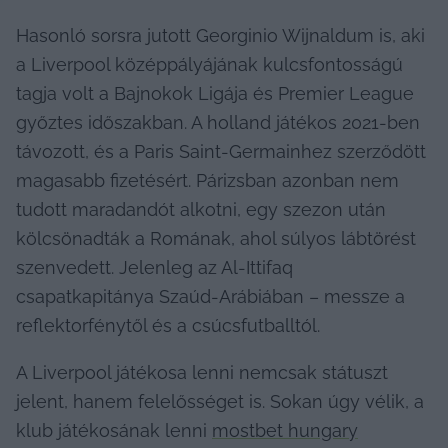
Hasonló sorsra jutott Georginio Wijnaldum is, aki 
a Liverpool középpályájának kulcsfontosságú 
tagja volt a Bajnokok Ligája és Premier League 
győztes időszakban. A holland játékos 2021-ben 
távozott, és a Paris Saint-Germainhez szerződött 
magasabb fizetésért. Párizsban azonban nem 
tudott maradandót alkotni, egy szezon után 
kölcsönadták a Romának, ahol súlyos lábtörést 
szenvedett. Jelenleg az Al-Ittifaq 
csapatkapitánya Szaúd-Arábiában – messze a 
reflektorfénytől és a csúcsfutballtól.
A Liverpool játékosa lenni nemcsak státuszt 
jelent, hanem felelősséget is. Sokan úgy vélik, a 
klub játékosának lenni 
mostbet hungary