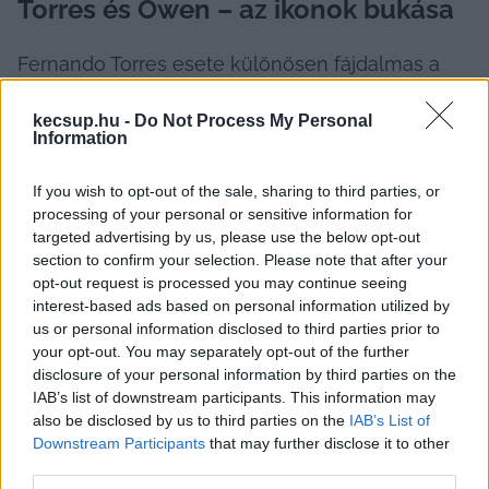
Torres és Owen – az ikonok bukása
Fernando Torres esete különösen fájdalmas a 
Liverpool szurkolók számára. A spanyol csatár 
kecsup.hu -
Do Not Process My Personal
2011-ben hagyta el a klubot, hogy a 
Chelsea
-hez 
Information
csatlakozzon. Bár a londoni klubbal megnyerte a 
Bajnokok Ligáját, és emlékezetes gólt szerzett a 
If you wish to opt-out of the sale, sharing to third parties, or
processing of your personal or sensitive information for
Barcelona ellen, soha nem tudta megközelíteni 
targeted advertising by us, please use the below opt-out
azt a formát, amit a Liverpoolban mutatott. A 
section to confirm your selection. Please note that after your
opt-out request is processed you may continue seeing
statisztikák magukért beszélnek: Torres 145 
interest-based ads based on personal information utilized by
mérkőzésen 81 gólt szerzett a Liverpoolban, míg 
us or personal information disclosed to third parties prior to
a Chelsea-ben 172 találkozón mindössze 45-öt.
your opt-out. You may separately opt-out of the further
disclosure of your personal information by third parties on the
IAB’s list of downstream participants. This information may
Michael Owen szintén világklasszis játékosnak 
also be disclosed by us to third parties on the
IAB’s List of
számított a Liverpoolban, mielőtt 2004-ben a 
Downstream Participants
that may further disclose it to other
Real Madridhoz igazolt. Bár 16 gólt szerzett a 
third parties.