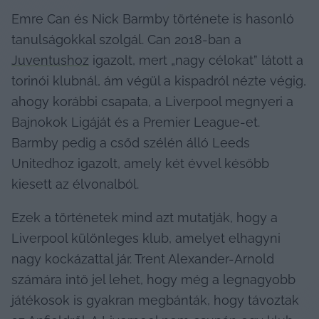
Emre Can és Nick Barmby története is hasonló 
tanulságokkal szolgál. Can 2018-ban a 
Juventushoz
 igazolt, mert „nagy célokat” látott a 
torinói klubnál, ám végül a kispadról nézte végig, 
ahogy korábbi csapata, a Liverpool megnyeri a 
Bajnokok Ligáját és a Premier League-et. 
Barmby pedig a csőd szélén álló Leeds 
Unitedhoz igazolt, amely két évvel később 
kiesett az élvonalból.
Ezek a történetek mind azt mutatják, hogy a 
Liverpool különleges klub, amelyet elhagyni 
nagy kockázattal jár. Trent Alexander-Arnold 
számára intő jel lehet, hogy még a legnagyobb 
játékosok is gyakran megbánták, hogy távoztak 