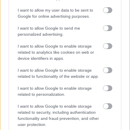
I want to allow my user data to be sent to
Google for online advertising purposes.
Sadio Mané esete különösen tanulságos. A 
I want to allow Google to send me
szenegáli szélső mindössze három hónappal 
personalized advertising.
idősebb Mohamed Salah-nál, de míg az 
egyiptomi továbbra is a Liverpool vezéralakja, 
I want to allow Google to enable storage
related to analytics like cookies on web or
Mané 2022-ben úgy döntött, hogy a 
Bayern 
device identifiers in apps.
Münchenhez
 igazol. Müncheni kalandja 
I want to allow Google to enable storage
kudarcba fulladt, és a Leroy Sanéval történt 
related to functionality of the website or app.
konfliktus után Szaúd-Arábiába száműzték, az 
Al-Naszr csapatához. Ma már Mané a futballvilág 
I want to allow Google to enable storage
related to personalization.
radarjáról is szinte teljesen eltűnt, miközben akár 
még évekig a Liverpool meghatározó játékosa 
I want to allow Google to enable storage
related to security, including authentication
lehetett volna.
functionality and fraud prevention, and other
user protection.
Jordan Henderson története szintén 