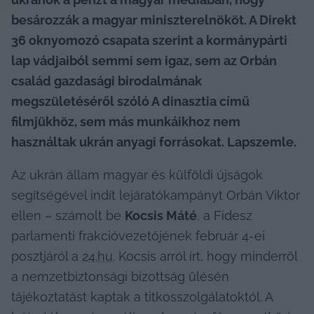
besározzák a magyar miniszterelnököt. A Direkt 
36 oknyomozó csapata szerint a kormánypárti 
lap vádjaiból semmi sem igaz, sem az Orbán 
család gazdasági birodalmának 
megszületéséről szóló A dinasztia című 
filmjükhöz, sem más munkáikhoz nem 
használtak ukrán anyagi forrásokat. Lapszemle.
Az ukrán állam magyar és külföldi újságok 
segítségével indít lejáratókampányt Orbán Viktor 
ellen – számolt be 
Kocsis Máté
, a Fidesz 
parlamenti frakcióvezetőjének február 4-ei 
posztjáról a 
24.hu
. Kocsis arról írt, hogy minderről 
a nemzetbiztonsági bizottság ülésén 
tájékoztatást kaptak a titkosszolgálatoktól. A 