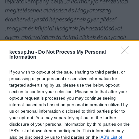
lejáratókampány célja 
„a kormányfő nemzetközi 
megítélésének aláásása és Magyarország 
érdekérvényesítő képességének gyengítése”
, 
„magyar és külföldi újságírók felhasználásával 
olyan, akár valótlan tartalmú cikkek és anyagok 
megjelenítése, amelyek alkalmasak a nemzetközi 
kecsup.hu -
Do Not Process My Personal
közvélemény negatív befolyásolására”
.
Information
If you wish to opt-out of the sale, sharing to third parties, or
processing of your personal or sensitive information for
A Fidesz frakcióvezetője azt is közölte, hogy a 
targeted advertising by us, please use the below opt-out
section to confirm your selection. Please note that after your
cikkek terjesztésére 
„az ukránok jelentős összeget 
opt-out request is processed you may continue seeing
különítettek el”
 és hogy 
„a munka és az 
interest-based ads based on personal information utilized by
információk gyűjtése, a hamis hírek kitalálása 
us or personal information disclosed to third parties prior to
your opt-out. You may separately opt-out of the further
ukrán részről már elkezdődött, abba a magyar 
disclosure of your personal information by third parties on the
sajtó egyes szereplői is bevonása kerültek”. 
Kocsis 
IAB’s list of downstream participants. This information may
also be disclosed by us to third parties on the
IAB’s List of
azzal zárta eszmefuttatását, hogy
 „a magát 