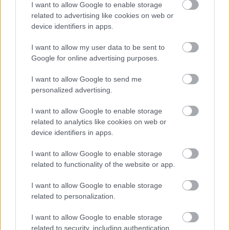
szerkesztőség munkájának eredménye.
I want to allow Google to enable storage
related to advertising like cookies on web or
device identifiers in apps.
„
Ezt a munkát senkitől nem befolyásolva, a 
legszigorúbb szakmai szabályok betartásával 
I want to allow my user data to be sent to
végezzük immár tíz éve, és az egyetlen célunk az, 
Google for online advertising purposes.
hogy a magyar közvélemény tájékozott lehessen a 
I want to allow Google to send me
rá tartozó lényeges ügyekben. Szerencsére az 
personalized advertising.
elmúlt években számos kiváló magyar újságíró 
I want to allow Google to enable storage
munkájának köszönhetően nagyon sok részletet 
related to analytics like cookies on web or
megismerhettünk az Orbán család üzleteiről, 
device identifiers in apps.
ezekre is építhettünk a film elkészítésekor. Ha a 
I want to allow Google to enable storage
filmben bemutatott tényeket bárki tényekkel 
related to functionality of the website or app.
cáfolni tudja, forduljon hozzánk, etikai elveinknek 
I want to allow Google to enable storage
megfelelően helyt fogunk adni a 
related to personalization.
mondanivalójának”
 – írták posztjukban, 
I want to allow Google to enable storage
hangsúlyozva: a Magyar Nemzet állításaiból 
related to security, including authentication