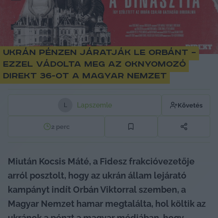
Ukrán pénzen járatják le Orbánt –
ezzel vádolta meg az oknyomozó
Direkt 36-ot a Magyar Nemzet
Lapszemle
Követés
L
2
perc
Miután Kocsis Máté, a Fidesz frakcióvezetője 
arról posztolt, hogy az ukrán állam lejárató 
kampányt indít Orbán Viktorral szemben, a 
Magyar Nemzet hamar megtalálta, hol költik az 
ukránok a pénzt a magyar médiában, hogy 