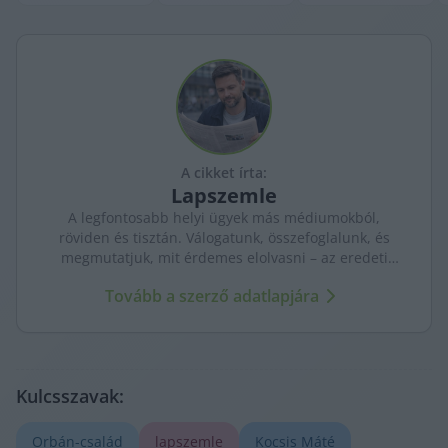
A cikket írta:
Lapszemle
A legfontosabb helyi ügyek más médiumokból,
röviden és tisztán. Válogatunk, összefoglalunk, és
megmutatjuk, mit érdemes elolvasni – az eredeti
forrásokra mutatva. Gyors tájékozódás, egy helyen.
Tovább a szerző adatlapjára
Kulcsszavak:
Orbán-család
lapszemle
Kocsis Máté