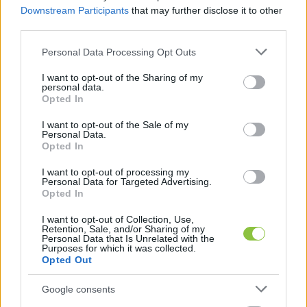
Downstream Participants
that may further disclose it to other
függetlennek mondó sajtó egy része most már 
third parties.
ukrán pénzért is hajlandó árulni a hazát”.
Please note that this website/app uses one or more Google
Personal Data Processing Opt Outs
services and may gather and store information including but
not limited to your visit or usage behaviour. You may click to
I want to opt-out of the Sharing of my
personal data.
grant or deny consent to Google and its third-party tags to
Opted In
use your data for below specified purposes in below Google
consent section.
I want to opt-out of the Sale of my
Personal Data.
Opted In
Nem sokkal később a kormányzati 
Magyar 
I want to opt-out of processing my
Nemzet
 már azzal vádolta a Direkt36 
Personal Data for Targeted Advertising.
Opted In
oknyomozó portált, hogy a művelet részeként 
I want to opt-out of Collection, Use,
lejárató videót készítenek a miniszterelnökről.
Retention, Sale, and/or Sharing of my
Personal Data that Is Unrelated with the
Purposes for which it was collected.
Az oknyomozó portál Facebook-oldalán 
Opted Out
válaszolt. Kijelentették, a film, ahogyan a 
Google consents
Direkt36 összes cikke, egyéb tartalma, a 