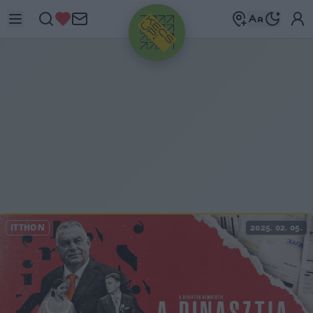
HIRDETÉS
ITTHON
2025. 02. 05.