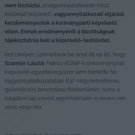
nem tisztázta 
„a vagyonnyilatkozata körül 
kialakult helyzetet”
, vagyonnyilatkozati eljárást 
kezdeményeztek a kormánypárti képviselő 
ellen. Ennek eredményéről a bizottságnak 
tájékoztatnia kell a képviselő-testületet. 
Két cikkben számoltunk be arról (
itt
 és 
itt
), hogy 
Szamler László
 Fidesz-KDNP-s önkormányzati 
képviselő egyetlenegyszer sem tüntette fel 
vagyonnyilatkozatában
 637 négyzetméteres, 
gyümölcsös besorolású földterületét, noha a 
tulajdoni lap szerint egyértelműen a nevén van 
2005 vége óta.