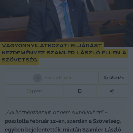
Vagyonnyilatkozati eljárást
kezdeményez Szamler László ellen a
Szövetség
Hraskó István
Követés
H
I
4
perc
„Aki közpénzhez jut, az nem sumákolhat!”
 – 
posztolta február 12-én, szerdán a Szövetség, 
egyben bejelentették: miután Szamler László 