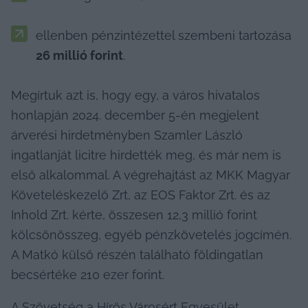
ellenben pénzintézettel szembeni tartozása 
26 millió forint
.
Megírtuk azt is, hogy egy, a város hivatalos 
honlapján 2024. december 5-én megjelent 
árverési hirdetményben Szamler László 
ingatlanját licitre hirdették meg, és már nem is 
első alkalommal. A végrehajtást az MKK Magyar 
Követeléskezelő Zrt, az EOS Faktor Zrt. és az 
Inhold Zrt. kérte, összesen 12,3 millió forint 
kölcsönösszeg, egyéb pénzkövetelés jogcímén. 
A Matkó külső részén található földingatlan 
becsértéke 210 ezer forint.
A Szövetség a Hírös Városért Egyesület 