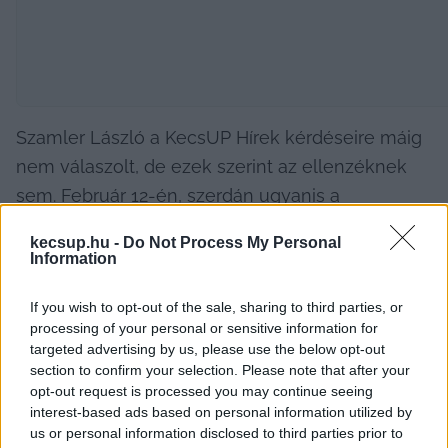
Szamler László a KecsUP Hírek kérdéseire máig 
nem válaszolt, de ezek szerint az ellenzéknek 
sem. Február 12-én, szerdán ugyanis a 
Szövetség egy bejegyzést és egy videót tett 
kecsup.hu -
Do Not Process My Personal
közzé, utóbbin 
Kopping Rita
 képviselő és 
Information
Várkonyi Zoltán
 (a Gazdálkodó Város 
If you wish to opt-out of the sale, sharing to third parties, or
Bizottságban külső tag) beszél.
processing of your personal or sensitive information for
targeted advertising by us, please use the below opt-out
A posztban azt írják, hogy február 10-ig adtak 
section to confirm your selection. Please note that after your
határidőt Szamler Lászlónak, hogy 
„tisztázza a 
opt-out request is processed you may continue seeing
interest-based ads based on personal information utilized by
vagyonnyilatkozata körül kialakult helyzetet”
, de ő 
us or personal information disclosed to third parties prior to
„nem tette meg”
.