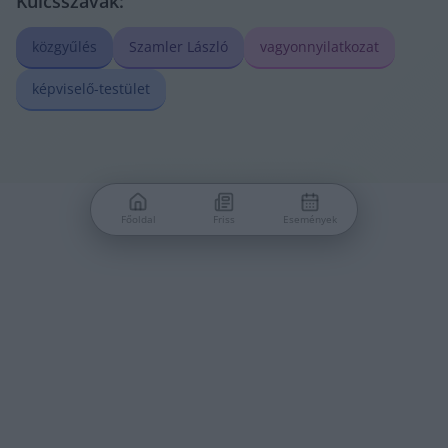
Kulcsszavak:
közgyűlés
Szamler László
vagyonnyilatkozat
képviselő-testület
Főoldal
Friss
Események