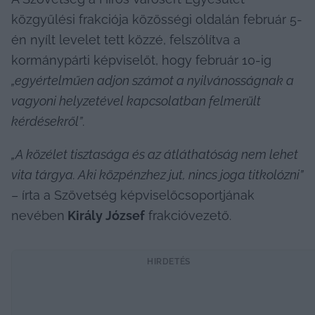
közgyűlési frakciója közösségi oldalán február 5-
én nyílt levelet tett közzé, felszólítva a 
kormánypárti képviselőt, hogy február 10-ig 
„egyértelműen adjon számot a nyilvánosságnak a 
vagyoni helyzetével kapcsolatban felmerült 
kérdésekről”
.
„A közélet tisztasága és az átláthatóság nem lehet 
vita tárgya. Aki közpénzhez jut, nincs joga titkolózni”
– írta a Szövetség képviselőcsoportjának 
nevében
 Király József
 frakcióvezető.
HIRDETÉS