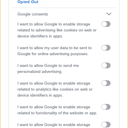
Opted Out
Google consents
Kopping Rita pedig hangsúlyozta, a Szövetség 
képviselőinek 
„mindig is fontos volt a 
I want to allow Google to enable storage
related to advertising like cookies on web or
vagyonnyilatkozatok átláthatósága, 
device identifiers in apps.
megismerhetősége”
, ezért indítványozzák, hogy 
I want to allow my user data to be sent to
mindannyiuk vagyonnyilatkozata nyilvános 
Google for online advertising purposes.
legyen az önkormányzat honlapján, a 
kecskemet.hu oldalon. Egyben felszólították a 
I want to allow Google to send me
personalized advertising.
közgyűlés minden tagját, hogy ők is tegyék ezt 
meg.
I want to allow Google to enable storage
related to analytics like cookies on web or
Az önkormányzati törvény szerint a 
device identifiers in apps.
vagyonnyilatkozattal kapcsolatos eljárást a 
I want to allow Google to enable storage
vagyonnyilatkozat-vizsgáló bizottságnál bárki 
related to functionality of the website or app.
kezdeményezheti, az eljárás eredményéről a 
I want to allow Google to enable storage