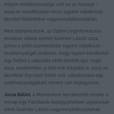
milyen rendszerességű volt ez az összeg) – 
2024-re vonatkozóan nincs egyéni vállalkozói 
bevétel feltüntetve vagyonnyilatkozatában.
Mint utánanéztünk, az Opten céginformációs 
rendszer adatai szerint Szamler László 2024. 
június 1-jétől szüneteltette egyéni vállalkozó 
tevékenységét (érdekes, hogy éppen körülbelül 
egy héttel a választás előtt döntött így), majd 
2024. szeptember 3-ától már folytatta is. 2023-as 
bevétele 630 ezer forint volt, vállalkozása egy 
székhelyszolgáltató címére van bejegyezve.
Józsa Bálint,
 a Momentum kecskeméti elnöke a 
minap egy Facebook-bejegyzésében ugyancsak 
kitért Szamler László vagyonnyilatkozatának 