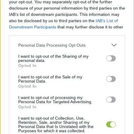
your opt-out. You may separately opt-out of the further
disclosure of your personal information by third parties on the
„Ezért mi megtesszük a szükséges lépéseket. Mert 
IAB’s list of downstream participants. This information may
also be disclosed by us to third parties on the
IAB’s List of
aki közpénzhez jut, az nem sumákolhat! 
A 
Downstream Participants
that may further disclose it to other
törvények mindenkire vonatkoznak. Ha a hatalmon 
third parties.
lévők sem tartják be azokat, akkor milyen alapon 
Please note that this website/app uses one or more Google
Personal Data Processing Opt Outs
várják el a közemberektől?”
 – áll a Szövetség 
services and may gather and store information including but
bejegyzésében.
not limited to your visit or usage behaviour. You may click to
I want to opt-out of the Sharing of my
personal data.
grant or deny consent to Google and its third-party tags to
Opted In
use your data for below specified purposes in below Google
Várkonyi Zoltán egyúttal bejelentette a 
consent section.
I want to opt-out of the Sale of my
videóban, hogy kezdeményezték Szamler 
Personal Data.
Opted In
Lászlóval szemben a vagyonnyilatkozati eljárás 
megindítását.
I want to opt-out of processing my
Personal Data for Targeted Advertising.
Opted In
I want to opt-out of Collection, Use,
Retention, Sale, and/or Sharing of my
Personal Data that Is Unrelated with the
Purposes for which it was collected.