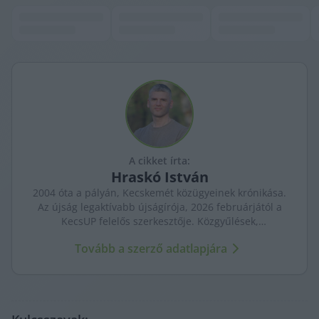
A cikket írta:
Hraskó
István
2004 óta a pályán, Kecskemét közügyeinek krónikása.
Az újság legaktívabb újságírója, 2026 februárjától a
KecsUP felelős szerkesztője. Közgyűlések,
tényfeltárások, emberi sorsok – riportjaiban a város
Tovább a szerző adatlapjára
arca és a háttérben élők történetei egyszerre jelennek
meg.