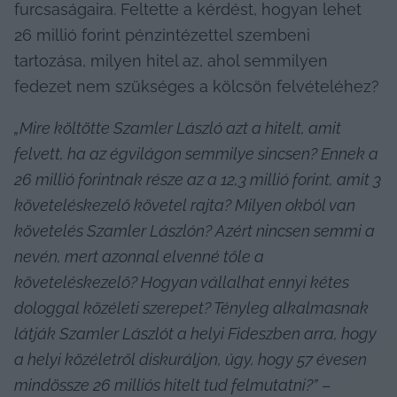
furcsaságaira. Feltette a kérdést, hogyan lehet 
26 millió forint pénzintézettel szembeni 
tartozása, milyen hitel az, ahol semmilyen 
fedezet nem szükséges a kölcsön felvételéhez?
„Mire költötte Szamler László azt a hitelt, amit 
felvett, ha az égvilágon semmilye sincsen? Ennek a 
26 millió forintnak része az a 12,3 millió forint, amit 3 
követeléskezelő követel rajta? Milyen okból van 
követelés Szamler Lászlón? Azért nincsen semmi a 
nevén, mert azonnal elvenné tőle a 
követeléskezelő? Hogyan vállalhat ennyi kétes 
dologgal közéleti szerepet? Tényleg alkalmasnak 
látják Szamler Lászlót a helyi Fideszben arra, hogy 
a helyi közéletről diskuráljon, úgy, hogy 57 évesen 
mindössze 26 milliós hitelt tud felmutatni?”
 – 