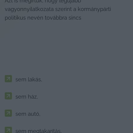
Azt is megírtuk, hogy legújabb 
vagyonnyilatkozata szerint a kormánypárti 
politikus nevén továbbra sincs
sem lakás,
sem ház,
sem autó,
sem megtakarítás,