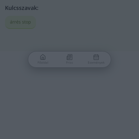
Kulcsszavak:
árrés stop
Főoldal
Friss
Események