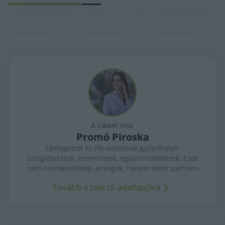
A cikket írta:
Promó
Piroska
Támogatott és PR-tartalmak gyűjtőhelye:
szolgáltatások, események, együttműködések. Ezek
nem szerkesztőségi anyagok, hanem jelölt partneri
tartalmak – átláthatóan, külön kezelve a KecsUP
Tovább a szerző adatlapjára
újságírásától.