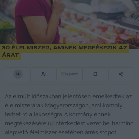
30 élelmiszer, aminek megfékezik az
árát
2
perc
P
P
Az elmúlt időszakban jelentősen emelkedtek az 
élelmiszerárak Magyarországon, ami komoly 
terhet ró a lakosságra. A kormány ennek 
megfékezésére új intézkedést vezet be: harminc 
alapvető élelmiszer esetében árrés stopot 