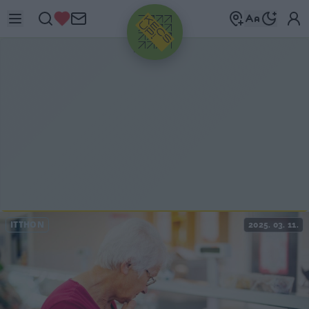
HIRDETÉS
ITTHON
2025. 03. 11.