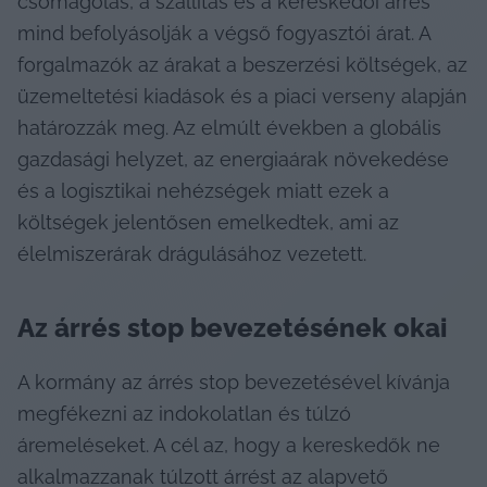
csomagolás, a szállítás és a kereskedői árrés 
mind befolyásolják a végső fogyasztói árat. A 
forgalmazók az árakat a beszerzési költségek, az 
üzemeltetési kiadások és a piaci verseny alapján 
határozzák meg. Az elmúlt években a globális 
gazdasági helyzet, az energiaárak növekedése 
és a logisztikai nehézségek miatt ezek a 
költségek jelentősen emelkedtek, ami az 
élelmiszerárak drágulásához vezetett.
Az árrés stop bevezetésének okai
A kormány az árrés stop bevezetésével kívánja 
megfékezni az indokolatlan és túlzó 
áremeléseket. A cél az, hogy a kereskedők ne 
alkalmazzanak túlzott árrést az alapvető 