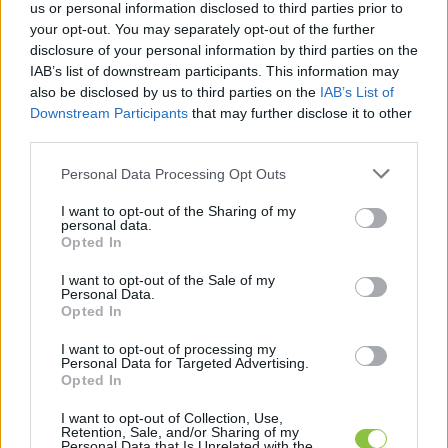
us or personal information disclosed to third parties prior to
your opt-out. You may separately opt-out of the further
disclosure of your personal information by third parties on the
Kristálycukor
IAB’s list of downstream participants. This information may
also be disclosed by us to third parties on the
IAB’s List of
Downstream Participants
that may further disclose it to other
third parties.
Please note that this website/app uses one or more Google
Personal Data Processing Opt Outs
services and may gather and store information including but
Sertéscomb
not limited to your visit or usage behaviour. You may click to
I want to opt-out of the Sharing of my
personal data.
grant or deny consent to Google and its third-party tags to
Opted In
use your data for below specified purposes in below Google
consent section.
I want to opt-out of the Sale of my
Personal Data.
Opted In
Sertéskaraj
I want to opt-out of processing my
Personal Data for Targeted Advertising.
Opted In
I want to opt-out of Collection, Use,
Retention, Sale, and/or Sharing of my
Personal Data that Is Unrelated with the