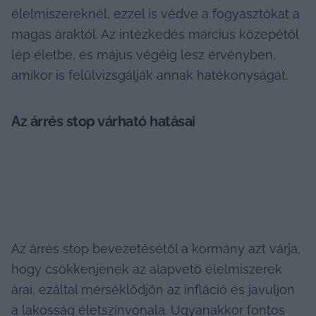
élelmiszereknél, ezzel is védve a fogyasztókat a 
magas áraktól. Az intézkedés március közepétől 
lép életbe, és május végéig lesz érvényben, 
amikor is felülvizsgálják annak hatékonyságát.
Az árrés stop várható hatásai
Az árrés stop bevezetésétől a kormány azt várja, 
hogy csökkenjenek az alapvető élelmiszerek 
árai, ezáltal mérséklődjön az infláció és javuljon 
a lakosság életszínvonala. Ugyanakkor fontos 