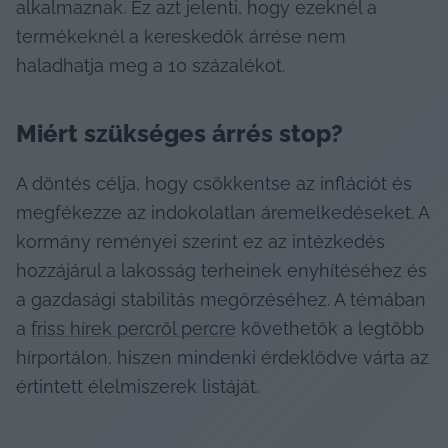
alkalmaznak. Ez azt jelenti, hogy ezeknél a 
termékeknél a kereskedők árrése nem 
haladhatja meg a 10 százalékot.
Miért szükséges árrés stop?
A döntés célja, hogy csökkentse az inflációt és 
megfékezze az indokolatlan áremelkedéseket. A 
kormány reményei szerint ez az intézkedés 
hozzájárul a lakosság terheinek enyhítéséhez és 
a gazdasági stabilitás megőrzéséhez. A témában 
a 
friss hírek percről percre
 követhetők a legtöbb 
hírportálon, hiszen mindenki érdeklődve várta az 
értintett élelmiszerek listáját.