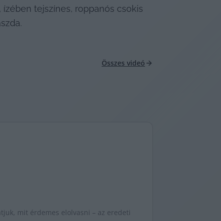
, ízében tejszínes, roppanós csokis 
ászda.
Összes videó
juk, mit érdemes elolvasni – az eredeti