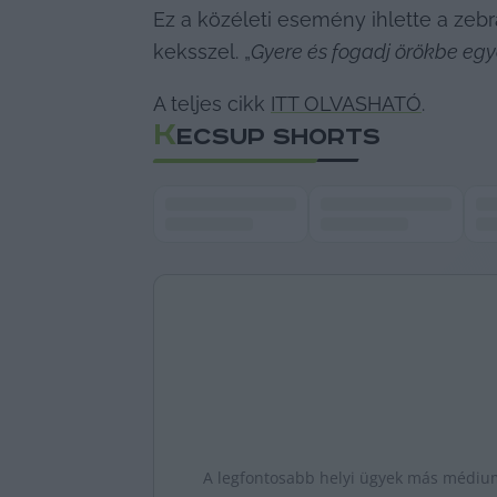
Ez a közéleti esemény ihlette a zebrá
keksszel. „
Gyere és fogadj örökbe egye
A teljes cikk 
ITT OLVASHATÓ
.
K
ECSUP SHORTS
A legfontosabb helyi ügyek más médiumo