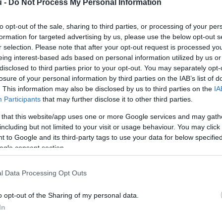
u -
Do Not Process My Personal Information
to opt-out of the sale, sharing to third parties, or processing of your per
det volt, megérkezett a zebrás süti
formation for targeted advertising by us, please use the below opt-out s
r selection. Please note that after your opt-out request is processed y
eing interest-based ads based on personal information utilized by us or
Lapszemle
L
disclosed to third parties prior to your opt-out. You may separately opt-
losure of your personal information by third parties on the IAB’s list of
. This information may also be disclosed by us to third parties on the
IA
Participants
that may further disclose it to other third parties.
zzel a felvezetéssel mutatta be legújabb, zebrás sü
 that this website/app uses one or more Google services and may gath
including but not limited to your visit or usage behaviour. You may click 
tes, a legelső közéletre reflektáló süti a Bindzsi-sz
 to Google and its third-party tags to use your data for below specifi
ogle consent section.
z Átteleltem! kocka követte, utalva Orbán Viktor már
l Data Processing Opt Outs
o opt-out of the Sharing of my personal data.
In