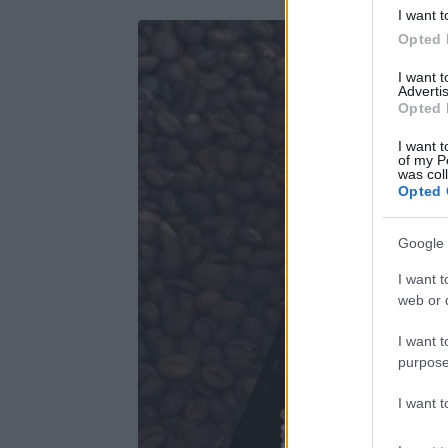
I want t
Opted 
I want 
Advertis
Opted 
I want t
of my P
was col
Opted 
Google 
I want t
web or d
I want t
purpose
I want 