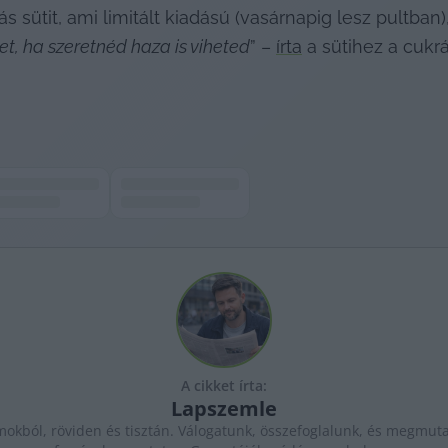
s sütit, ami limitált kiadású (vasárnapig lesz pultban)
t, ha szeretnéd haza is viheted
” – 
írta
 a sütihez a cukr
A cikket írta:
Lapszemle
kból, röviden és tisztán. Válogatunk, összefoglalunk, és megmutat