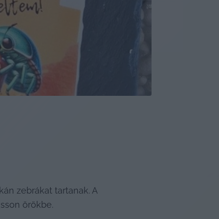
okán zebrákat tartanak. A 
asson örökbe.