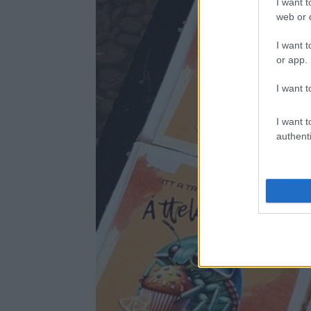
I want t
web or d
I want t
or app.
I want t
I want t
authenti