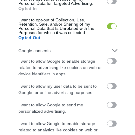
Personal Data for Targeted Advertising.
Emelkedőben van az infláció
Opted In
Mindeközben tavaly februárhoz viszonyítva az 
I want to opt-out of Collection, Use,
Retention, Sale, and/or Sharing of my
élelmiszerek ára 7,1 százalékkal nőtt
, ezen belül:
Personal Data that Is Unrelated with the
Purposes for which it was collected.
Opted Out
Google consents
a liszté 44,3,
I want to allow Google to enable storage
related to advertising like cookies on web or
az étolajé 27,5,
device identifiers in apps.
a tojásé 24,7,
I want to allow my user data to be sent to
Google for online advertising purposes.
a tejé 22,5,
I want to allow Google to send me
personalized advertising.
a vaj- és vajkrémé 19,2,
I want to allow Google to enable storage
related to analytics like cookies on web or