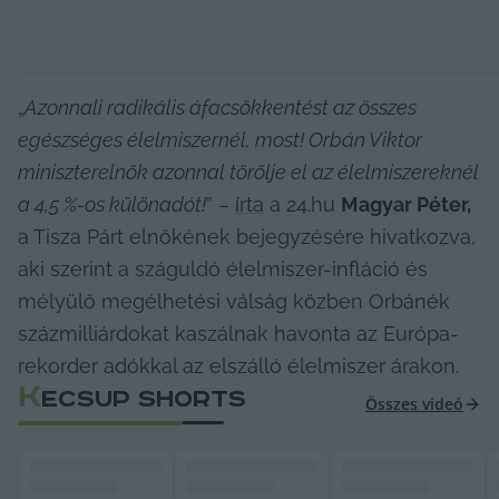
„
Azonnali radikális áfacsökkentést az összes 
egészséges élelmiszernél, most! Orbán Viktor 
miniszterelnök azonnal törölje el az élelmiszereknél 
a 4,5 %-os különadót!
” – 
írta
 a 24.hu 
Magyar Péter, 
a Tisza Párt elnökének bejegyzésére hivatkozva, 
aki szerint a száguldó élelmiszer-infláció és 
mélyülő megélhetési válság közben Orbánék 
százmilliárdokat kaszálnak havonta az Európa-
rekorder adókkal az elszálló élelmiszer árakon.
K
ECSUP SHORTS
Összes videó