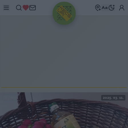
HIRDETÉS
ITTHON
2025. 03. 11.