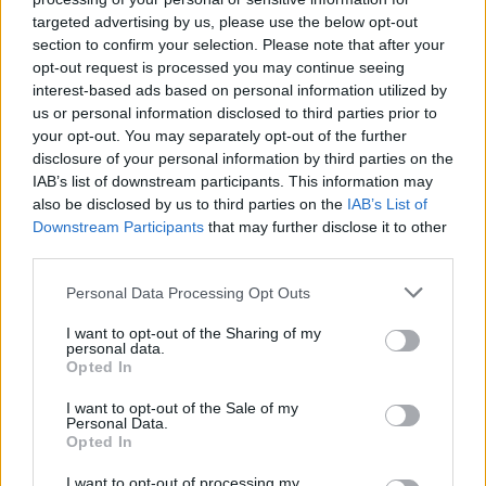
targeted advertising by us, please use the below opt-out
A 30 alapvető élelmiszer a következő: 
section to confirm your selection. Please note that after your
opt-out request is processed you may continue seeing
csirkemellfilé, csirkecomb, 
csirkefarhát
, 
interest-based ads based on personal information utilized by
csirkeszárny, egész csirke, pulykamellfilé, UHT 
us or personal information disclosed to third parties prior to
és ESL tej, 1,5 és 2,8 százalék zsírtartalom, étolaj, 
your opt-out. You may separately opt-out of the further
disclosure of your personal information by third parties on the
margarin, sertészsír, vaj, finomliszt, rétesliszt, 
IAB’s list of downstream participants. This information may
késői burgonya, kristálycukor, sertéscomb, 
also be disclosed by us to third parties on the
IAB’s List of
sertéskaraj, sertésoldalas, sertéstarja, tojás, tejföl, 
Downstream Participants
that may further disclose it to other
third parties.
trappista sajt, tehéntúró, natúr joghurt, gyümölcs 
Please note that this website/app uses one or more Google
joghurt, fokhagyma, párizsi.
Personal Data Processing Opt Outs
services and may gather and store information including but
not limited to your visit or usage behaviour. You may click to
I want to opt-out of the Sharing of my
personal data.
grant or deny consent to Google and its third-party tags to
Opted In
use your data for below specified purposes in below Google
consent section.
I want to opt-out of the Sale of my
Personal Data.
Opted In
I want to opt-out of processing my