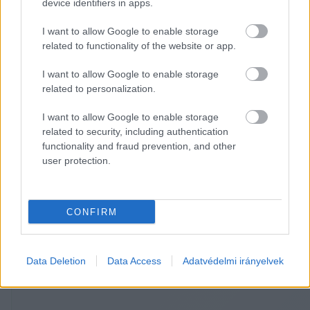
device identifiers in apps.
a kávéé 16,1,
I want to allow Google to enable storage
related to functionality of the website or app.
a gyümölcs- és zöldségléé 14,5,
I want to allow Google to enable storage
a csokoládé és kakaóé 13,8,
related to personalization.
I want to allow Google to enable storage
a tejtermékeké 10,9 százalékkal.
related to security, including authentication
functionality and fraud prevention, and other
user protection.
Reagált a Tisza
CONFIRM
HIRDETÉS
Data Deletion
Data Access
Adatvédelmi irányelvek