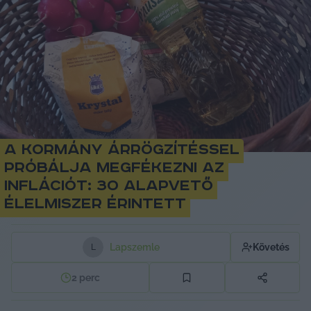
A kormány árrögzítéssel
próbálja megfékezni az
inflációt: 30 alapvető
élelmiszer érintett
Lapszemle
Követés
L
2
perc