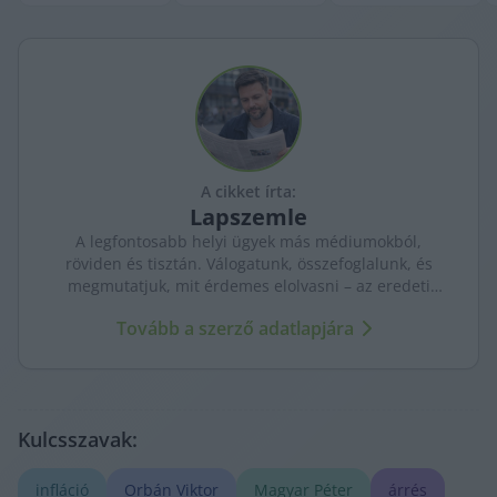
A cikket írta:
Lapszemle
A legfontosabb helyi ügyek más médiumokból,
röviden és tisztán. Válogatunk, összefoglalunk, és
megmutatjuk, mit érdemes elolvasni – az eredeti
forrásokra mutatva. Gyors tájékozódás, egy helyen.
Tovább a szerző adatlapjára
Kulcsszavak:
infláció
Orbán Viktor
Magyar Péter
árrés