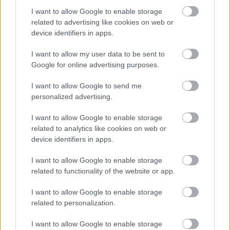
sporttudomány is egyre nagyobb szerepet 
I want to allow Google to enable storage
related to advertising like cookies on web or
kapott: részletes adatokat elemeznek a lövések 
device identifiers in apps.
hatékonyságáról, a játékosok mozgásáról és a 
reakcióidejükről.
I want to allow my user data to be sent to
Google for online advertising purposes.
A hazai vízilabda legnagyobb 
I want to allow Google to send me
personalized advertising.
eredményei
I want to allow Google to enable storage
related to analytics like cookies on web or
device identifiers in apps.
I want to allow Google to enable storage
related to functionality of the website or app.
I want to allow Google to enable storage
Hazánkban a legnagyobb csapat a magyar férfi 
related to personalization.
vízilabda-válogatott nemzeti csapata, akiket a 
I want to allow Google to enable storage
Magyar Vízilabda-szövetség
 irányít. A magyar 