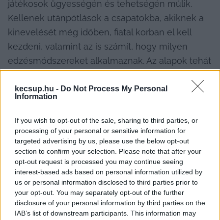
játékosok ügyességén és tehetségén múlik. 
Kellenek utánpótlások a csapatokba, akiknek a 
kinevelését még időben, fiatal korban el kell 
kezdeni, valamint az is számít, hogy milyen 
edzésmódszereket alkalmaznak. Az alapok tehát 
már gyerekkorban meg vannak: egy komolyabb 
klub már 8-10 éveseknél elkezdi a vízhez 
kecsup.hu -
Do Not Process My Personal
Information
szoktatást, ami során nem csak úszásra és a 
labda kezelésére tanítják őket, hanem a 
If you wish to opt-out of the sale, sharing to third parties, or
processing of your personal or sensitive information for
lábtempó fejlesztését is ekkor kezdik el. Ez a 
targeted advertising by us, please use the below opt-out
későbbiekben nagyon fontos egy pozíció 
section to confirm your selection. Please note that after your
kialakításánál és a védekezésnél is.
opt-out request is processed you may continue seeing
interest-based ads based on personal information utilized by
us or personal information disclosed to third parties prior to
A versenyzői képzésbe kerülő fiataloknak 
your opt-out. You may separately opt-out of the further
általában napi 2 edzésük van, ahol a vízzel 
disclosure of your personal information by third parties on the
kapcsolatos edzés mellett természetesen 
IAB’s list of downstream participants. This information may