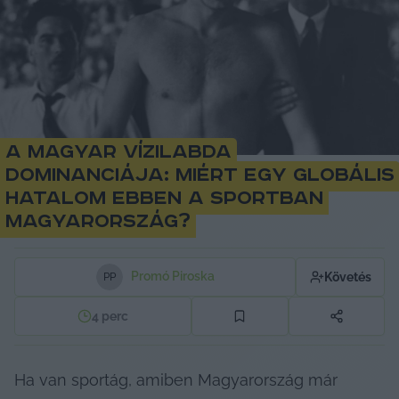
A magyar vízilabda
dominanciája: miért egy globális
hatalom ebben a sportban
Magyarország?
Promó Piroska
Követés
P
P
4
perc
Ha van sportág, amiben Magyarország már 