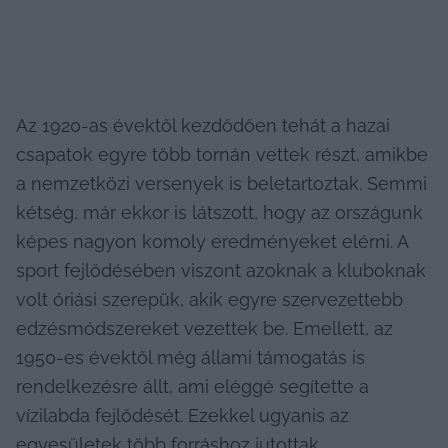
Az 1920-as évektől kezdődően tehát a hazai 
csapatok egyre több tornán vettek részt, amikbe 
a nemzetközi versenyek is beletartoztak. Semmi 
kétség, már ekkor is látszott, hogy az országunk 
képes nagyon komoly eredményeket elérni. A 
sport fejlődésében viszont azoknak a kluboknak 
volt óriási szerepük, akik egyre szervezettebb 
edzésmódszereket vezettek be. Emellett, az 
1950-es évektől még állami támogatás is 
rendelkezésre állt, ami eléggé segítette a 
vízilabda fejlődését. Ezekkel ugyanis az 
egyesületek több forráshoz jutottak, 