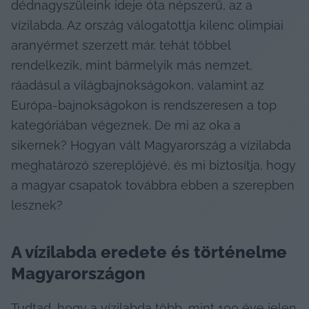
dédnagyszüleink ideje óta népszerű, az a 
vízilabda. Az ország válogatottja kilenc olimpiai 
aranyérmet szerzett már, tehát többel 
rendelkezik, mint bármelyik más nemzet, 
ráadásul a világbajnokságokon, valamint az 
Európa-bajnokságokon is rendszeresen a top 
kategóriában végeznek. De mi az oka a 
sikernek? Hogyan vált Magyarország a vízilabda 
meghatározó szereplőjévé, és mi biztosítja, hogy 
a magyar csapatok továbbra ebben a szerepben 
lesznek?
A vízilabda eredete és történelme 
Magyarországon
Tudtad, hogy a vízilabda több, mint 100 éve jelen 