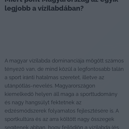
legjobb a vízilabdában?
A magyar vízilabda dominanciája mögött számos 
tényező van, de mind közül a legfontosabb talán 
a sport iránti hatalmas szeretet, illetve az 
utánpótlás-nevelés. Magyarországon 
kiemelkedő helyen áll maga a sporttudomány 
és nagy hangsúlyt fektetnek az 
edzésmódszerek folyamatos fejlesztésére is. A 
sportkultúra és az arra költött nagy összegek 
segítenek abban, hogy fejlődjön a vízilabda (és 