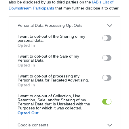
also be disclosed by us to third parties on the
IAB’s List of
szárazföldi gyakorlatokat is tartanak. A legtöbb 
Downstream Participants
that may further disclose it to other
profi edző prioritásba tudja helyezni, hogy melyik 
third parties.
versenynél mire kell koncentrálni, ezért sokan az 
Please note that this website/app uses one or more Google
Personal Data Processing Opt Outs
emberelőnyös és emberhátrányos szituációkat 
services and may gather and store information including but
not limited to your visit or usage behaviour. You may click to
I want to opt-out of the Sharing of my
gyakoroltatják. Talán ez az egyik oka, hogy a 
personal data.
grant or deny consent to Google and its third-party tags to
hazai vízilabdázók egyik legnagyobb erőssége, 
Opted In
use your data for below specified purposes in below Google
hogy ezeket a helyzeteket hatékonyan tudják 
consent section.
I want to opt-out of the Sale of my
Personal Data.
kezelni.
Opted In
Ha már az edzőknél tartunk: az ő munkájuk 
I want to opt-out of processing my
Personal Data for Targeted Advertising.
nélkülözhetetlen. Magyarországon a vízilabda 
Opted In
edzői képzés elég magas szintű, és sokan 
I want to opt-out of Collection, Use,
Retention, Sale, and/or Sharing of my
közülük külföldön is keresettek, mivel a magyar 
Personal Data that Is Unrelated with the
Purposes for which it was collected.
vízilabdára jellemző precíz védekezés és 
Opted Out
támadásépítés más országok számára is 
követendő példa lett. Az elmúlt években a 
Google consents