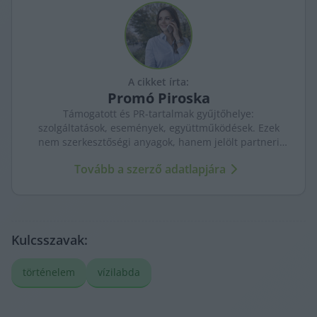
A cikket írta:
Promó
Piroska
Támogatott és PR-tartalmak gyűjtőhelye:
szolgáltatások, események, együttműködések. Ezek
nem szerkesztőségi anyagok, hanem jelölt partneri
tartalmak – átláthatóan, külön kezelve a KecsUP
Tovább a szerző adatlapjára
újságírásától.
Kulcsszavak:
történelem
vízilabda