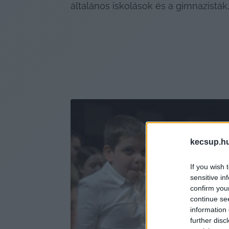
általános iskolások és a gimnazisták
kecsup.h
If you wish 
sensitive in
confirm you
continue se
information 
further disc