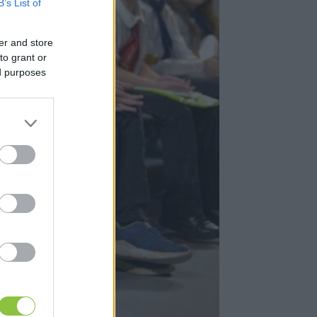
B’s List of
er and store
to grant or
ed purposes