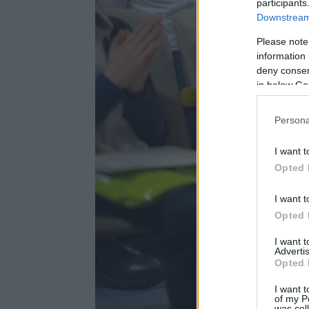
participants
Downstream 
Please note
information 
deny consent
in below Go
Persona
I want t
Opted 
I want t
Opted 
I want 
Advertis
Opted 
I want t
of my P
was col