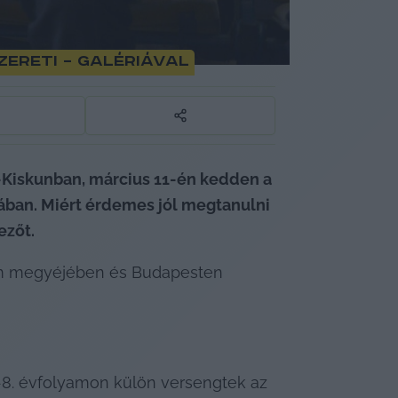
zereti – galériával
Kiskunban, március 11-én kedden a 
ában. Miért érdemes jól megtanulni 
ezőt.
m megyéjében és Budapesten 
-8. évfolyamon külön versengtek az 