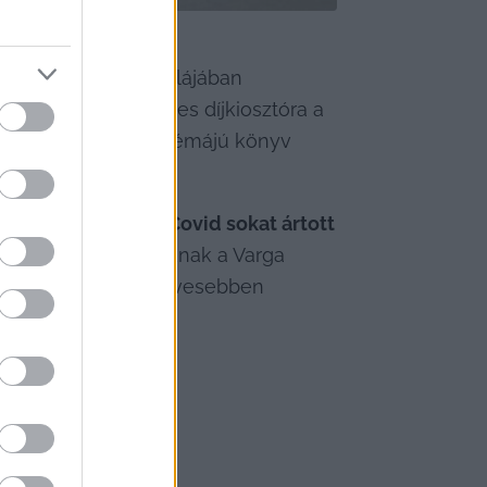
 a megye nyolc iskolájában 
k meg az ünnepélyes díjkiosztóra a 
póló és matematika témájú könyv 
rától megtudtuk, 
a Covid sokat ártott 
 és 7-8. osztályosoknak a Varga 
vány miatt jóval kevesebben 
1
 / 
34