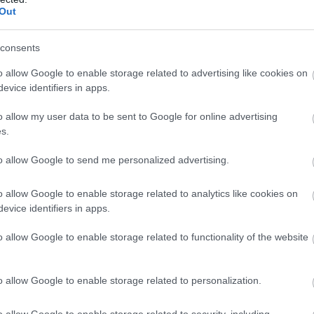
Out
consents
a saját iskolájában oldotta meg, a második kört aztán
z első hat-tíz legjobb eredményt elérő diákot hívtá
o allow Google to enable storage related to advertising like cookies on
evice identifiers in apps.
n tanulót és az őket felkészítő tanárokat. Oklevél, 
 pedig névre szóló kupát is átvehettek.
o allow my user data to be sent to Google for online advertising
s.
ítvány kuratóriumi elnökétől, a szervezőbizottság titká
to allow Google to send me personalized advertising.
ersenyeknek
 (ők rendezik meg a népszerű Zrínyi Ilona
a Kecske Kupa Csapatversenyt is). A koronavírus-jár
o allow Google to enable storage related to analytics like cookies on
e is kellett fújni.
evice identifiers in apps.
o allow Google to enable storage related to functionality of the website
o allow Google to enable storage related to personalization.
o allow Google to enable storage related to security, including