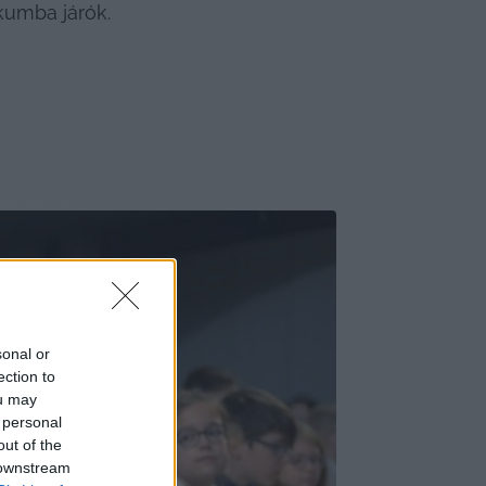
kumba járók.
sonal or
ection to
ou may
 personal
out of the
 downstream