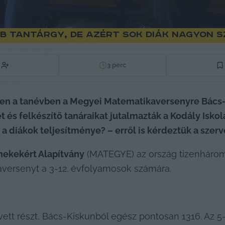
 tantárgy, de azért sok diák nagyon s
3
perc
ben a tanévben a Megyei Matematikaversenyre Bács-
és felkészítő tanáraikat jutalmazták a Kodály Iskol
 a diákok teljesítménye? – erről is kérdeztük a szerv
ekekért Alapítvány
 (MATEGYE) az ország tizenháro
versenyt a 3-12. évfolyamosok számára.
vett részt, Bács-Kiskunból egész pontosan 1316. Az 5