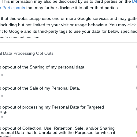
. This information may also be disclosed by us to third parties on the
IA
Participants
that may further disclose it to other third parties.
 that this website/app uses one or more Google services and may gath
including but not limited to your visit or usage behaviour. You may click 
 to Google and its third-party tags to use your data for below specifi
ogle consent section.
l Data Processing Opt Outs
o opt-out of the Sharing of my personal data.
In
o opt-out of the Sale of my Personal Data.
In
to opt-out of processing my Personal Data for Targeted
ing.
In
o opt-out of Collection, Use, Retention, Sale, and/or Sharing
ersonal Data that Is Unrelated with the Purposes for which it
lected.