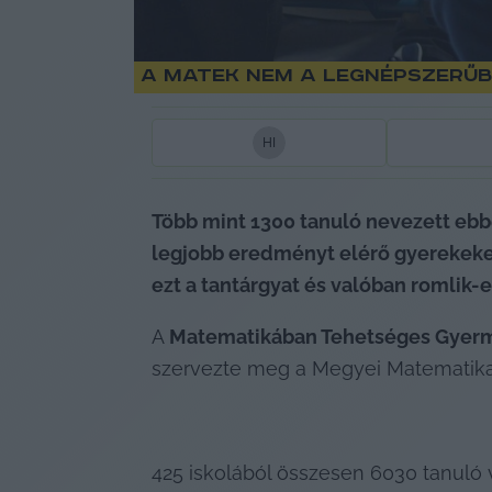
A matek nem a legnépszerűbb
H
I
Több mint 1300 tanuló nevezett eb
legjobb eredményt elérő gyerekeket 
ezt a tantárgyat és valóban romlik-e
A 
Matematikában Tehetséges Gyerm
szervezte meg a Megyei Matematika
425 iskolából összesen 6030 tanuló 