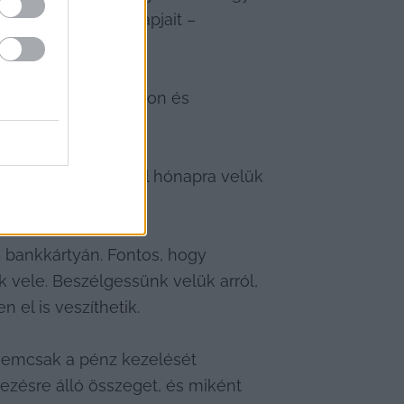
 a pénzkezelés alapjait – 
rának megfelelő módon és 
zal, hogy hónapról hónapra velük 
bankkártyán. Fontos, hogy 
vele. Beszélgessünk velük arról, 
 el is veszíthetik.
nemcsak a pénz kezelését 
zésre álló összeget, és miként 