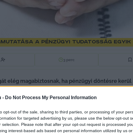
gmutatása a pénzügyi tudatosság egyik
3
perc
t elég magabiztosnak, ha pénzügyi döntésre kerül a 
 felméréséből. Senki nem születik úgy, hogy ért a pé
u -
Do Not Process My Personal Information
rtők is egyetértenek, hogy ha a pénzkezelési tudato
nak érdekében, hogy az utánunk érkező generációk ke
to opt-out of the sale, sharing to third parties, or processing of your per
megtakarítások világában, és felelősségteljes pénz
formation for targeted advertising by us, please use the below opt-out s
r selection. Please note that after your opt-out request is processed y
az is kiderült, hogy a megkérdezettek majdnem fele a
eing interest-based ads based on personal information utilized by us or