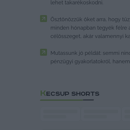
lehet takarékoskodni. 
Ösztönözzük őket arra, hogy tűz
minden hónapban tegyék félre a
célösszeget, akár valamennyi kam
Mutassunk jó példát: semmi ninc
pénzügyi gyakorlatokról, hanem
K
ECSUP SHORTS