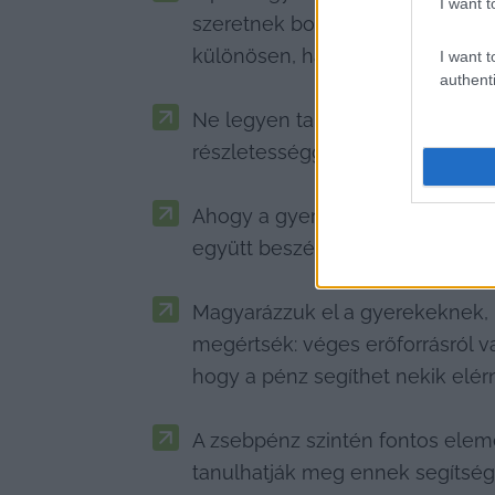
I want t
szeretnek boltosat játszani, ami
különösen, ha még játékpénzeke
I want t
authenti
Ne legyen tabu otthon a pénz, a
részletességgel vezessük be őt 
Ahogy a gyerekek nőnek, érdeme
együtt beszéljük át a vásárlási 
Magyarázzuk el a gyerekeknek, 
megértsék: véges erőforrásról v
hogy a pénz segíthet nekik elérni
A zsebpénz szintén fontos elem
tanulhatják meg ennek segítségé