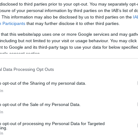
disclosed to third parties prior to your opt-out. You may separately opt-
ságot a pénzügyek terén: az emberek 48%-a az okta
losure of your personal information by third parties on the IAB’s list of
zné a feladatot, a válaszadók 18%-a pedig úgy véleke
. This information may also be disclosed by us to third parties on the
IA
k-e bánni a pénzzel. Mindeközben szülőként is szám
Participants
that may further disclose it to other third parties.
i a pénzügyi tudatosság alapjait, és rávezessük őket 
 that this website/app uses one or more Google services and may gath
 erőforrás. Azáltal, hogy hangsúlyt fektetünk az ala
including but not limited to your visit or usage behaviour. You may click 
 to Google and its third-party tags to use your data for below specifi
uk meg a gyerekeknek, mi az a havi költségvetés vag
ogle consent section.
felismerjék a pénz valódi értékét és szerepe a minde
l Data Processing Opt Outs
o opt-out of the Sharing of my personal data.
gyi ismeretek segítenek abban, hogy a jövő nemzedé
In
 terveket készíteni, és okosan dönteni az anyagi leh
o opt-out of the Sale of my Personal Data.
k, hogy a most felnövekvő generáció pénzügyi tudatoss
In
ulcsa annak, hogy már akár fiatal felnőttként is körül
iak terén. Kollégáink évről évre részt vesznek sza
to opt-out of processing my Personal Data for Targeted
ing.
k az általános és középiskolás diákok számára szer
In