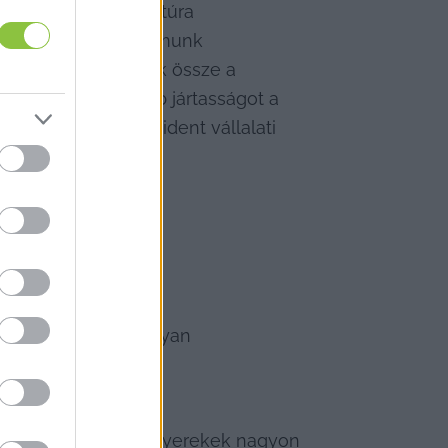
 is a pénzügyi kultúra 
észére szóló programunk 
sanyagot állítsunk össze a 
ezhetnek nagyobb jártasságot a 
lvi Márta, a Provident vállalati 
És egyáltalán: hogyan 
kos formában. A kisgyerekek nagyon 