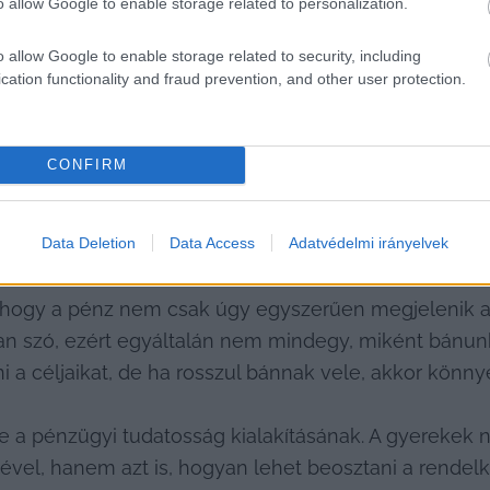
o allow Google to enable storage related to personalization.
 remek lehetőség arra, hogy megtanulják a vásárlás és
t is használunk. 
o allow Google to enable storage related to security, including
cation functionality and fraud prevention, and other user protection.
rra viszont figyeljünk, hogy mindig a gyerek életko
az anyagiak világába. 
CONFIRM
s bevonni őket a családi pénzügyekbe is, például az
Data Deletion
Data Access
Adatvédelmi irányelvek
terveket vagy éppen a havi költségvetést. 
hogy a pénz nem csak úgy egyszerűen megjelenik a 
an szó, ezért egyáltalán nem mindegy, miként bánunk 
 a céljaikat, de ha rosszul bánnak vele, akkor könnyen
e a pénzügyi tudatosság kialakításának. A gyerekek 
vel, hanem azt is, hogyan lehet beosztani a rendelke