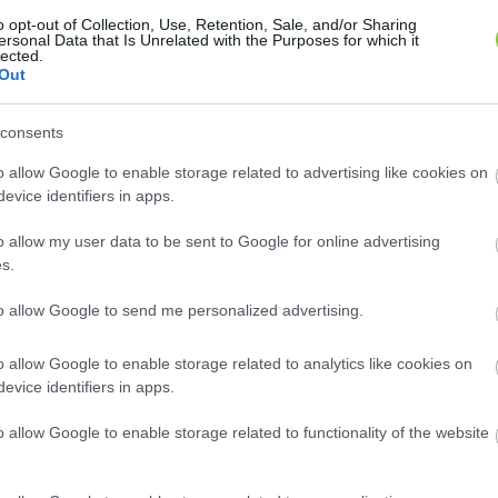
valamint felhívja a szülők és a pedagógusok figyelmét
o opt-out of Collection, Use, Retention, Sale, and/or Sharing
ersonal Data that Is Unrelated with the Purposes for which it
ügyi szempontból láthatatlan társadalmi csoportok r
lected.
Out
s szempont volt, hogy olyan pénzügyi edukációs tudá
mára, melynek segítségével nemcsupán ők maguk szer
consents
 már továbbadhatják gyermekeiknek is” – mondta Pálfa
atója. 
o allow Google to enable storage related to advertising like cookies on
evice identifiers in apps.
o allow my user data to be sent to Google for online advertising
s.
to allow Google to send me personalized advertising.
o allow Google to enable storage related to analytics like cookies on
knél elkezdeni a pénzügyi tudatosság fejlesztését? 
evice identifiers in apps.
 Összegyűjtöttünk néhány jótanácsot:
o allow Google to enable storage related to functionality of the website
sa akár már az óvodai évek alatt is elkezdődhet, játé