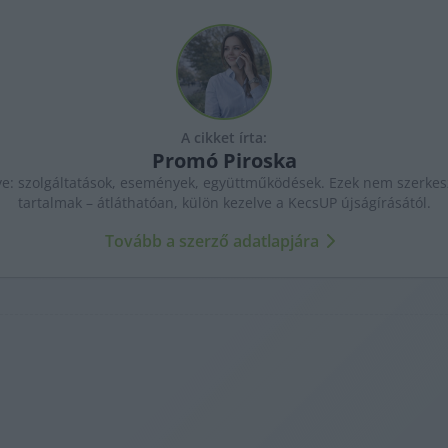
A cikket írta:
Promó
Piroska
ye: szolgáltatások, események, együttműködések. Ezek nem szerkesz
tartalmak – átláthatóan, külön kezelve a KecsUP újságírásától.
Tovább a szerző adatlapjára