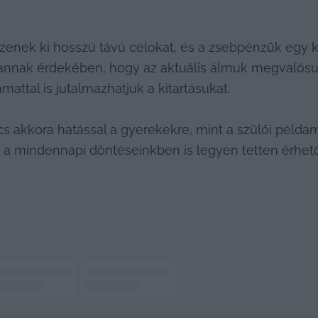
zenek ki hosszú távú célokat, és a zsebpénzük egy 
nnak érdekében, hogy az aktuális álmuk megvalósulha
attal is jutalmazhatjuk a kitartásukat. 
s akkora hatással a gyerekekre, mint a szülői példamu
 a mindennapi döntéseinkben is legyen tetten érhető