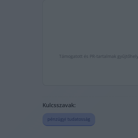
Támogatott és PR-tartalmak gyűjtőhel
Kulcsszavak:
pénzügyi tudatosság