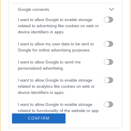
közel 1500 dolgozó veszíti el a munkáját a 
Google consents
PostNordnál dolgozó 4600 emberből.
I want to allow Google to enable storage
related to advertising like cookies on web or
device identifiers in apps.
I want to allow my user data to be sent to
Google for online advertising purposes.
I want to allow Google to send me
A csökkenő levélforgalom Európa-szerte 
personalized advertising.
jellemző. A német Deutsche Post csütörtökön 
I want to allow Google to enable storage
azt közölte, hogy 8000 munkást bocsátana el a 
related to analytics like cookies on web or
cégnél összesen dolgozó 187 ezerből – írta a 
device identifiers in apps.
Telex.
I want to allow Google to enable storage
K
ECSUP SHORTS
Összes videó
related to functionality of the website or app.
CONFIRM
I want to allow Google to enable storage
related to personalization.