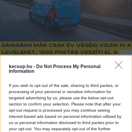
Dániában már csak év végéig viszik ki a
leveleket, 1500 postás veszíti el a
munkáját
kecsup.hu -
Do Not Process My Personal
Information
1
perc
L
If you wish to opt-out of the sale, sharing to third parties, or
processing of your personal or sensitive information for
2025 végén abbahagyja a levelek kézbesítését 
targeted advertising by us, please use the below opt-out
section to confirm your selection. Please note that after your
Dánia állami postaszolgálata, a PostNord, mert 
opt-out request is processed you may continue seeing
az elmúlt negyedszázadban kilencven 
interest-based ads based on personal information utilized by
us or personal information disclosed to third parties prior to
százalékkal csökkent a forgalom, és így a 
your opt-out. You may separately opt-out of the further