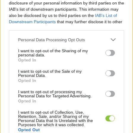
szolgáltatás egyre kevésbé volt nyereséges – 
disclosure of your personal information by third parties on the
írja a Telex. Lapszemle.
IAB’s list of downstream participants. This information may
also be disclosed by us to third parties on the
IAB’s List of
Downstream Participants
that may further disclose it to other
Thomas Danielsen, Dánia közlekedési minisztere 
third parties.
azt mondta, az országban természetesen 
Please note that this website/app uses one or more Google
továbbra is lesz mód papíralapú levelek 
Personal Data Processing Opt Outs
services and may gather and store information including but
küldésére és fogadására, ezt azonban nem az 
not limited to your visit or usage behaviour. You may click to
I want to opt-out of the Sharing of my
personal data.
állami posta fogja intézni – számol be a BBC-re 
grant or deny consent to Google and its third-party tags to
Opted In
use your data for below specified purposes in below Google
hivatkozva a 
Telex
.
consent section.
I want to opt-out of the Sale of my
Personal Data.
Opted In
I want to opt-out of processing my
Dánia a világ egyik leginkább digitalizálódó 
Personal Data for Targeted Advertising.
Opted In
országa, és ez a hagyományos levélküldés 
hanyatlásához is hozzájárul, mivel a hivatalos 
I want to opt-out of Collection, Use,
Retention, Sale, and/or Sharing of my
leveleket is már elektronikusan kapja meg a 
Personal Data that Is Unrelated with the
Purposes for which it was collected.
lakosság. A levélkézbesítés megszűnésével 
Opted Out