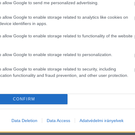
to allow Google to send me personalized advertising.
o allow Google to enable storage related to analytics like cookies on
 Tamás válaszolt is az alapítvány főigazgatójának. E
evice identifiers in apps.
llen, hogy a 
„külföldről finanszírozott politikai nyomás
o allow Google to enable storage related to functionality of the website
 nagy mennyiségű adatot nyernek ki, amelyet ellenőrizh
o allow Google to enable storage related to personalization.
 adatigénylések nem a magyar állampolgárok tájékozta
o allow Google to enable storage related to security, including
 konkrét javaslatokat küldött a hivatal a jogalkotónak
cation functionality and fraud prevention, and other user protection.
zi, a Schmidt Mária által felvetett konkrét ügyben
ékes, ezért kérdéseket intéztek a Péterfalvi Attila v
CONFIRM
HIRDETÉS
Data Deletion
Data Access
Adatvédelmi irányelvek