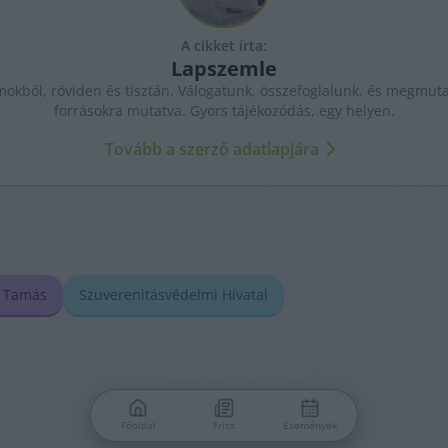
A cikket írta:
Lapszemle
kból, röviden és tisztán. Válogatunk, összefoglalunk, és megmutat
forrásokra mutatva. Gyors tájékozódás, egy helyen.
Tovább a szerző adatlapjára
i Tamás
Szuverenitásvédelmi Hivatal
Főoldal
Friss
Események