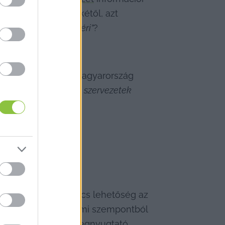
delmi Hivatal elnökétől, azt 
tt szervezet, újság kéri”
?
y veszélyezteti-e Magyarország 
ügyi adatai 
„külföldi szervezetek 
zabályok alapján nincs lehetőség az 
 szuverenitásvédelmi szempontból 
éseket a probléma megnyugtató 