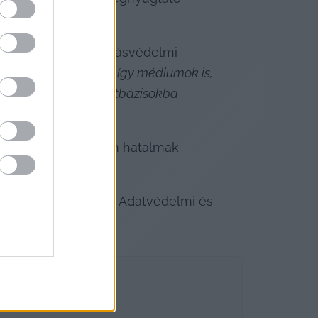
szerint a Szuverenitásvédelmi 
gyakorló szervezetek, így médiumok is, 
etetlen külföldi adatbázisokba 
tását, hanem idegen hatalmak 
”
.
 jelenleg a Nemzeti Adatvédelmi és 
ezette szervezethez.