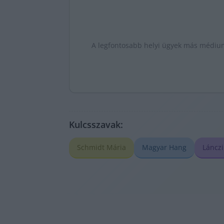
A legfontosabb helyi ügyek más médiumo
Kulcsszavak:
Schmidt Mária
Magyar Hang
Láncz