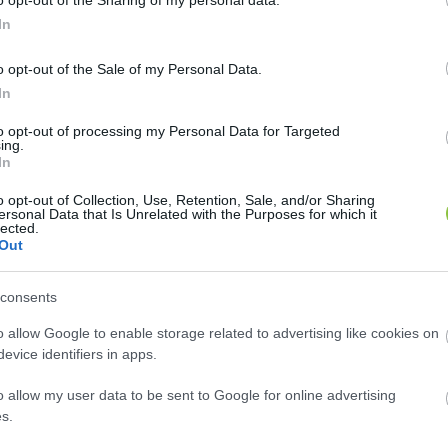
In
ója, Schmidt Mária állásfoglalást kért a Szuverenitásvé
ságát, ha 
„azokat jelentős részben külföldről finanszírozo
o opt-out of the Sale of my Personal Data.
In
to opt-out of processing my Personal Data for Targeted
ing.
ánczi Tamásnak címzett levelében, hogy nem sérti vag
In
 ellátó szervnek a tevékenységével kapcsolatos pénz
o opt-out of Collection, Use, Retention, Sale, and/or Sharing
ersonal Data that Is Unrelated with the Purposes for which it
lected.
Out
consents
o allow Google to enable storage related to advertising like cookies on
evice identifiers in apps.
ásvédelmi Hivatal vezetőjét, hogy ha a jelenlegi jogs
o allow my user data to be sent to Google for online advertising
ekű adatigénylések teljesítésének megtagadására, de
s.
áció-szolgáltatást, akkor tegye meg a szükséges lép