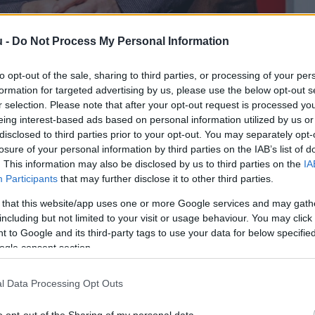
u -
Do Not Process My Personal Information
hmidt Mária alapítványától a Magyar H
lhoz fordult
to opt-out of the sale, sharing to third parties, or processing of your per
formation for targeted advertising by us, please use the below opt-out s
r selection. Please note that after your opt-out request is processed y
Lapszemle
L
eing interest-based ads based on personal information utilized by us or
disclosed to third parties prior to your opt-out. You may separately opt-
losure of your personal information by third parties on the IAB’s list of
. This information may also be disclosed by us to third parties on the
IA
Participants
that may further disclose it to other third parties.
a Közép- és Kelet-európai Történelem és Társadalom K
 that this website/app uses one or more Google services and may gath
étől, köteles-e válaszolni olyan sajtótermék közér
including but not limited to your visit or usage behaviour. You may click 
 to Google and its third-party tags to use your data for below specifi
íroznak”. Kiderült, a Magyar Hang volt arra kíváncsi,
ogle consent section.
zeum létrehozására kaptak. Lapszemle.
l Data Processing Opt Outs
 vonatkozó közérdekű adatigénylés érkezett a Magy
lom Kutatásáért Alapítványhoz – számolt be róla a 
2
o opt-out of the Sharing of my personal data.