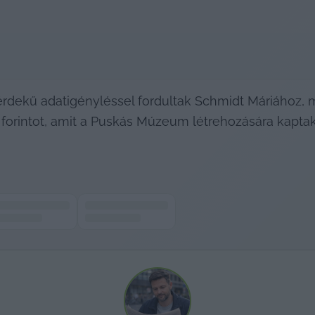
érdekű adatigényléssel fordultak Schmidt Máriához, m
d forintot, amit a Puskás Múzeum létrehozására kaptak