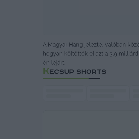
A 
Magyar Hang
 jelezte, valóban köz
hogyan költötték el azt a 3,9 milliár
én lejárt.
K
ECSUP SHORTS