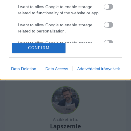
szavazásával kapcsolatban is nyilatkozott, 
I want to allow Google to enable storage
„Ukrajna-párti” aláírásgyűjtésnek nevezve azt – 
related to functionality of the website or app.
írta a
 24.hu
.
I want to allow Google to enable storage
related to personalization.
A teljes cikk
 ITT OLVASHATÓ
.
K
ECSUP SHORTS
I want to allow Google to enable storage
Összes videó
CONFIRM
related to security, including authentication
functionality and fraud prevention, and other
user protection.
Data Deletion
Data Access
Adatvédelmi irányelvek
A cikket írta:
Lapszemle