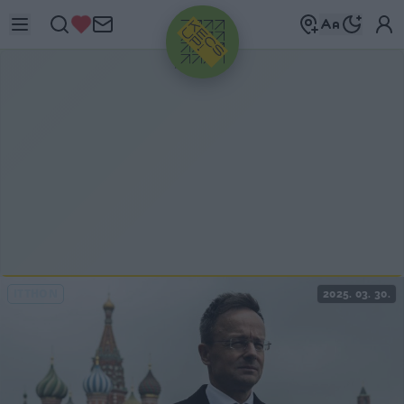
HIRDETÉS
ITTHON
2025. 03. 30.