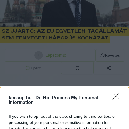
Szijjártó: Az EU egyetlen tagállamát
sem fenyegeti háborús kockázat
Lapszemle
Követés
L
1
perc
Ma az EU egyetlen tagállamát és egészét sem 
fenyegeti semmilyen háborús kockázat, 
kecsup.hu -
Do Not Process My Personal
Information
Oroszország részéről sem – jelentette ki 
Szijjártó Péter a Kossuth rádió 
Vasárnapi Újság
If you wish to opt-out of the sale, sharing to third parties, or
című műsorában. Ezzel ellentétben a magyar 
processing of your personal or sensitive information for
targeted advertising by us, please use the below opt-out