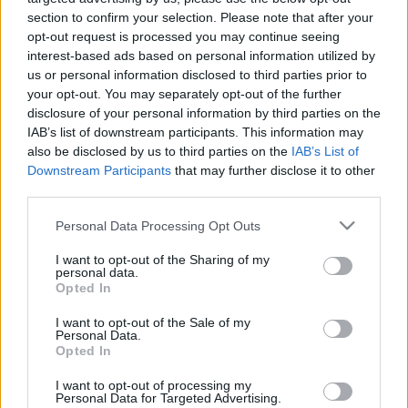
kormány 2022. május 24-én meghirdetett 
section to confirm your selection. Please note that after your
háborús veszélyhelyzete még most is tart, 
opt-out request is processed you may continue seeing
legalább májusig – írta a
 24.hu
.
interest-based ads based on personal information utilized by
us or personal information disclosed to third parties prior to
your opt-out. You may separately opt-out of the further
A külügyminiszter beszélt arról is, hogy az 
disclosure of your personal information by third parties on the
Európai Unió azt tanácsolja a tagállamokban élő 
IAB’s list of downstream participants. This information may
embereknek, hogy egy új európai stratégia 
also be disclosed by us to third parties on the
IAB’s List of
Downstream Participants
that may further disclose it to other
részeként tartsanak otthon 72 órára elegendő 
third parties.
élelmiszert, vizet, illetve alapvető szükségleti 
Please note that this website/app uses one or more Google
Personal Data Processing Opt Outs
cikkeket.
services and may gather and store information including but
not limited to your visit or usage behaviour. You may click to
I want to opt-out of the Sharing of my
personal data.
grant or deny consent to Google and its third-party tags to
Opted In
use your data for below specified purposes in below Google
Szijjártó Péter szerint a túlélőcsomagról készült 
consent section.
I want to opt-out of the Sale of my
Personal Data.
videó világosan mutatja, hogy az EU miért 
Opted In
veszítette el a komolyságát, a 
I want to opt-out of processing my
versenyképességét, a helyét és a súlyát a 
Personal Data for Targeted Advertising.