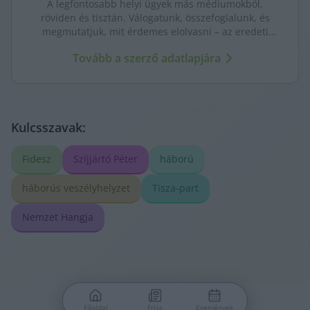
A legfontosabb helyi ügyek más médiumokból,
röviden és tisztán. Válogatunk, összefoglalunk, és
megmutatjuk, mit érdemes elolvasni – az eredeti
forrásokra mutatva. Gyors tájékozódás, egy helyen.
Tovább a szerző adatlapjára
Kulcsszavak:
Fidesz
Szíjjártó Péter
háború
háborús veszélyhelyzet
Tisza-part
Nemzet Hangja
Főoldal
Friss
Események