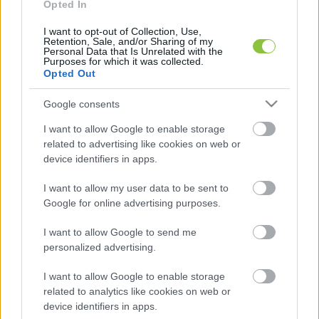
Opted In
világpolitikában, ugyanis szerinte ez
 „egy 
elképesztő és minden alapot nélkülöző, a józan ész 
I want to opt-out of Collection, Use,
Retention, Sale, and/or Sharing of my
Personal Data that Is Unrelated with the
minden aspektusát és összetevőjét nélkülöző 
Purposes for which it was collected.
hisztériakeltés”
.
Opted Out
Google consents
I want to allow Google to enable storage
related to advertising like cookies on web or
device identifiers in apps.
I want to allow my user data to be sent to
Google for online advertising purposes.
Szijjártó úgy fogalmazott, hogy a háború 
I want to allow Google to send me
eszkalációjának veszélyét jelenleg Brüsszel 
personalized advertising.
háborúpárti politikája jelenti.
I want to allow Google to enable storage
related to analytics like cookies on web or
A külügyminiszter a Tisza Párt Nemzet Hangja 
device identifiers in apps.