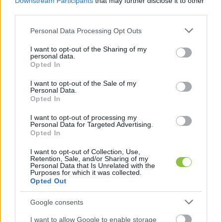
Downstream Participants
that may further disclose it to other
tanárként tudnak elhelyezkedni, esetleg a 
third parties.
felsőoktatásban is nyílik számukra lehetőség. A 
Please note that this website/app uses one or more Google
Personal Data Processing Opt Outs
magánoktatás és felnőttképzés területén pedig 
services and may gather and store information including but
not limited to your visit or usage behaviour. You may click to
I want to opt-out of the Sharing of my
még ennél is több opció adódhat: 
personal data.
grant or deny consent to Google and its third-party tags to
elhelyezkedhetnek a munkakeresők 
Opted In
use your data for below specified purposes in below Google
magántanárként vagy online oktatóként, 
consent section.
I want to opt-out of the Sale of my
Personal Data.
felnőttképzési oktatóként vagy trénerként, 
Opted In
esetleg digitális oktatási szakértőként.
I want to opt-out of processing my
Personal Data for Targeted Advertising.
A tanári állások betöltéséhez szükséges 
Opted In
végzettségek
I want to opt-out of Collection, Use,
Retention, Sale, and/or Sharing of my
Personal Data that Is Unrelated with the
Purposes for which it was collected.
HIRDETÉS
Opted Out
Google consents
I want to allow Google to enable storage