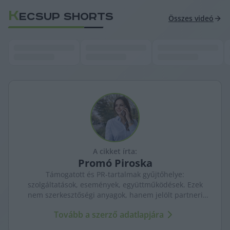
K
ECSUP SHORTS
Összes videó
A cikket írta:
Promó
Piroska
Támogatott és PR-tartalmak gyűjtőhelye:
szolgáltatások, események, együttműködések. Ezek
nem szerkesztőségi anyagok, hanem jelölt partneri
tartalmak – átláthatóan, külön kezelve a KecsUP
Tovább a szerző adatlapjára
újságírásától.