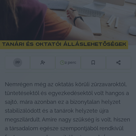
Tanári és oktatói álláslehetőségek
2
perc
P
P
Nemrégen még az oktatás körüli zűrzavaroktól, 
tüntetésektől és egyezkedésektől volt hangos a 
sajtó, mára azonban ez a bizonytalan helyzet 
stabilizálódott és a tanárok helyzete újra 
megszilárdult. Amire nagy szükség is volt, hiszen 
a társadalom egésze szempontjából rendkívül 