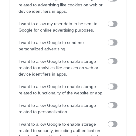
related to advertising like cookies on web or
device identifiers in apps.
I want to allow my user data to be sent to
Google for online advertising purposes.
A tanári állások betöltéséhez felsőfokú 
I want to allow Google to send me
végzettség szükséges. A közoktatásban való 
personalized advertising.
foglalkoztatáshoz mindenképpen pedagógusi 
I want to allow Google to enable storage
diplomával kell rendelkeznie a jelentkezőnek. 
related to analytics like cookies on web or
device identifiers in apps.
Napjainkban továbbá elengedhetetlen a digitális 
I want to allow Google to enable storage
oktatási platformok ismerete, melyek nélkül ma 
related to functionality of the website or app.
már elképzelhetetlen a minőségi oktatás. Ilyen 
platform például a Moodle, amit a 
I want to allow Google to enable storage
related to personalization.
felsőoktatásban is használnak, de a Google 
Classroom is kifejezetten arra a célra lett 
I want to allow Google to enable storage
related to security, including authentication
kifejlesztve, hogy az oktatást támogassa. 