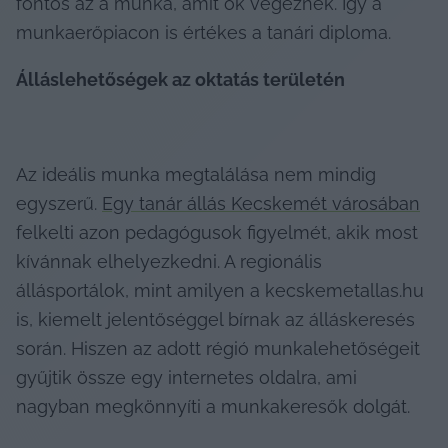
fontos az a munka, amit ők végeznek. Így a 
munkaerőpiacon is értékes a tanári diploma. 
Álláslehetőségek az oktatás területén
Az ideális munka megtalálása nem mindig 
egyszerű. 
Egy tanár állás Kecskemét városában
felkelti azon pedagógusok figyelmét, akik most 
kívánnak elhelyezkedni. A regionális 
állásportálok, mint amilyen a kecskemetallas.hu 
is, kiemelt jelentőséggel bírnak az álláskeresés 
során. Hiszen az adott régió munkalehetőségeit 
gyűjtik össze egy internetes oldalra, ami 
nagyban megkönnyíti a munkakeresők dolgát. 