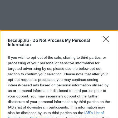
Az oktatás területe egyébként is meglehetősen 
kecsup.hu -
Do Not Process My Personal
összetett, így előnyös a pedagógusok és oktatók 
Information
számára, ha egy helyen minden információt 
If you wish to opt-out of the sale, sharing to third parties, or
megkapnak a környékbeli nyitott pozíciókról. 
processing of your personal or sensitive information for
targeted advertising by us, please use the below opt-out
Mérlegelniük kell azt is, hogy a közoktatásban 
section to confirm your selection. Please note that after your
vagy a magánoktatás területén szeretnének-e 
opt-out request is processed you may continue seeing
interest-based ads based on personal information utilized by
elhelyezkedni, és ez alapján kell szűrniük a 
us or personal information disclosed to third parties prior to
lehetséges hirdetéseket, amelyekre 
your opt-out. You may separately opt-out of the further
jelentkeznek.
disclosure of your personal information by third parties on the
IAB’s list of downstream participants. This information may
also be disclosed by us to third parties on the
IAB’s List of
A közoktatásban általános vagy középiskolai 