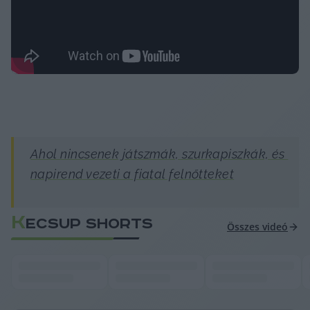
Ahol nincsenek játszmák, szurkapiszkák, és 
napirend vezeti a fiatal felnőtteket
K
ECSUP SHORTS
Összes videó