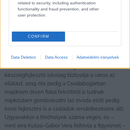
hozzátartozók és az intézmény munkatársai.
related to security, including authentication
functionality and fraud prevention, and other
user protection.
Mindkét szakember-intézményvezető úgy véli, 
Kecskemét országos szinten is nagyon jól áll az 
autizmussal élők ellátása terén, nem véletlen, 
CONFIRM
hogy a város 2019-ben az országban elsőként 
kapta meg az 
Autizmus Mintaváros
 díjat az 
Data Deletion
Data Access
Adatvédelmi irányelvek
Autisták Országos Szövetségétől. Az EGYMI 
keretein belül az óvodától egészen a 
készségfejlesztő iskoláig biztosítja a város az 
ellátást, 2019 óta pedig a Csodabogárban 
majdnem ötven fiatal felnőttről is tudnak 
napközben gondoskodni (az óvoda előtt pedig 
korai fejlesztés is a családok rendelkezésére áll). 
Ugyanakkor a férőhelyek száma véges, és – 
mint arra Kutasi-Gábor Vera felhívta a figyelmet – 