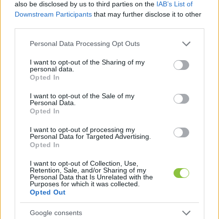
also be disclosed by us to third parties on the
IAB’s List of
sétán.
Downstream Participants
that may further disclose it to other
third parties.
Please note that this website/app uses one or more Google
Personal Data Processing Opt Outs
services and may gather and store information including but
not limited to your visit or usage behaviour. You may click to
I want to opt-out of the Sharing of my
personal data.
grant or deny consent to Google and its third-party tags to
Opted In
use your data for below specified purposes in below Google
consent section.
I want to opt-out of the Sale of my
Personal Data.
Opted In
I want to opt-out of processing my
Personal Data for Targeted Advertising.
Opted In
I want to opt-out of Collection, Use,
Retention, Sale, and/or Sharing of my
Personal Data that Is Unrelated with the
Fotó: Hraskó István, KecsUP Hírek
Purposes for which it was collected.
Opted Out
HIRDETÉS
Google consents