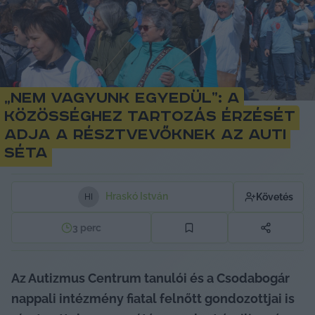
„Nem vagyunk egyedül”: a
közösséghez tartozás érzését
adja a résztvevőknek az Auti
Séta
Hraskó István
Követés
H
I
3
perc
Az Autizmus Centrum tanulói és a Csodabogár 
nappali intézmény fiatal felnőtt gondozottjai is 