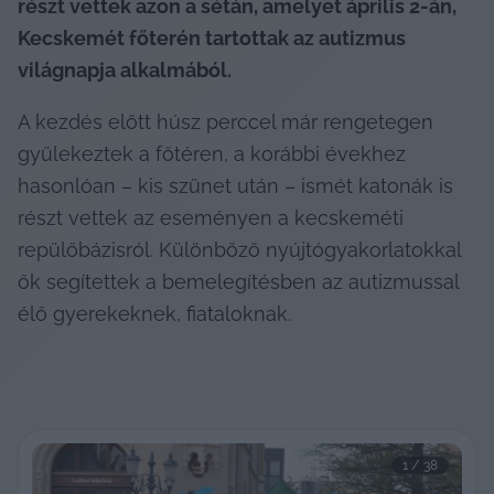
részt vettek azon a sétán, amelyet április 2-án, 
Kecskemét főterén tartottak az autizmus 
világnapja alkalmából.
A kezdés előtt húsz perccel már rengetegen 
gyülekeztek a főtéren, a korábbi évekhez 
hasonlóan – kis szünet után – ismét katonák is 
részt vettek az eseményen a kecskeméti 
repülőbázisról. Különböző nyújtógyakorlatokkal 
ők segítettek a bemelegítésben az autizmussal 
élő gyerekeknek, fiataloknak.
1
 / 
38