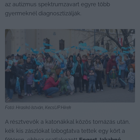
az autizmus spektrumzavart egyre több 
gyermeknél diagnosztizálják.
Fotó: Hraskó István, KecsUP Hírek
A résztvevők a katonákkal közös tornázás után, 
kék kis zászlókat lobogtatva tettek egy kört a 
főtéren, ehhez csatlakozott 
Engert Jakabné