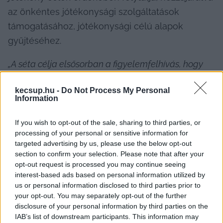
az önkéntes jótékonysági szolgáltatások 
támogatásához, jótékonysági célú alapok 
gyűjtéséhez.
„A séta célja elsősorban a figyelemfelhívás, hogy 
lássa a várost, mennyi autizmussal élő gyermek és 
kecsup.hu -
Do Not Process My Personal
fiatal van, és az is, hogy kicsit érzékenyítsük a 
Information
környezetünkben élőket. Hiszen az autistáknak 
más a gondolkodásmódjuk, másként látják a 
If you wish to opt-out of the sale, sharing to third parties, or
processing of your personal or sensitive information for
világot és emiatt fontos az, hogy a ‘kívülállók’ 
targeted advertising by us, please use the below opt-out
megértsék őket, ez pedig utána segít az 
section to confirm your selection. Please note that after your
elfogadásban, akár egy többségi iskolában”
 – 
opt-out request is processed you may continue seeing
interest-based ads based on personal information utilized by
mondta el 
Kutasi-Gábor Vera
, a Kecskeméti 
us or personal information disclosed to third parties prior to
EGYMI Autizmus Centrum tagintézmény-
your opt-out. You may separately opt-out of the further
disclosure of your personal information by third parties on the
igazgatója. A Szalag utcai intézményből 
IAB’s list of downstream participants. This information may
majdnem minden csoport részt tudott venni a 