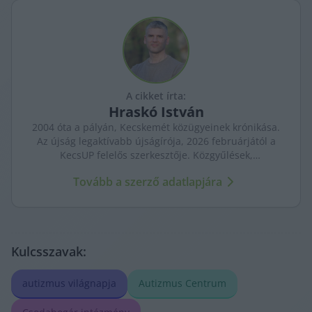
A cikket írta:
Hraskó
István
2004 óta a pályán, Kecskemét közügyeinek krónikása.
Az újság legaktívabb újságírója, 2026 februárjától a
KecsUP felelős szerkesztője. Közgyűlések,
tényfeltárások, emberi sorsok – riportjaiban a város
Tovább a szerző adatlapjára
arca és a háttérben élők történetei egyszerre jelennek
meg.
Kulcsszavak:
autizmus világnapja
Autizmus Centrum