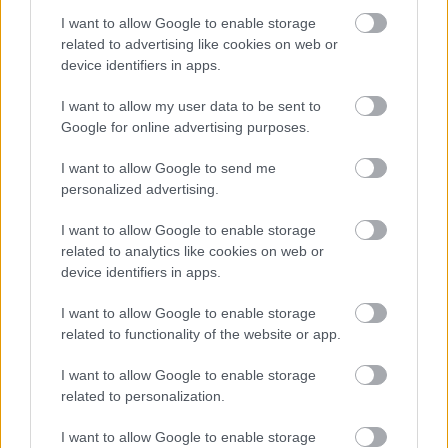
I want to allow Google to enable storage
related to advertising like cookies on web or
device identifiers in apps.
I want to allow my user data to be sent to
Google for online advertising purposes.
I want to allow Google to send me
personalized advertising.
„Leginkább a közösséghez tartozás, az együvé 
tartozás élményét adhatja számunkra ez a nap, a 
I want to allow Google to enable storage
related to analytics like cookies on web or
területen dolgozó emberek számára is 
device identifiers in apps.
megerősítés, hogy nem vagyunk egyedül”
 – ezt 
már 
Soltész Veronika
, a Csodabogár Autizmussal 
I want to allow Google to enable storage
related to functionality of the website or app.
és Fogyatékkal Élő Személyek Nappali 
Intézményének vezetője tette hozzá. A 
I want to allow Google to enable storage
related to personalization.
Csodabogárból is közel ötven fős csoport 
érkezett, a fiatal felnőtt gondozottak mellett 
I want to allow Google to enable storage