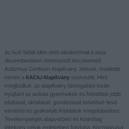
Az Auti Sétát idén első alkalommal a 2024 
decemberében létrehozott Kecskeméti 
Autizmus Centrum Alapítvány Jótevői, rövidebb 
nevén a 
KACAJ Alapítvány
 szervezte. Mint 
megtudtuk, az alapítvány támogatást kíván 
nyújtani az autista gyermekek és felnőttek jobb 
ellátását, oktatását, gondozását lehetővé tevő 
elméleti és gyakorlati feladatok megoldásához. 
Tevékenységét alapvetően és kizárólag 
jótékony célok érdekében folytatja, hozzájárulva 