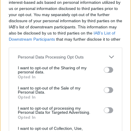
demensnek, „migráns hátterűnek” és „derék 
interest-based ads based on personal information utilized by
us or personal information disclosed to third parties prior to
liberális, genderben hívő marhának” is nevezte 
your opt-out. You may separately opt-out of the further
a pápát, majd halálát követően újra arról 
disclosure of your personal information by third parties on the
posztolt, hogy ezt megbánta.
IAB’s list of downstream participants. This information may
also be disclosed by us to third parties on the
IAB’s List of
Downstream Participants
that may further disclose it to other
Egy 2016-os blogbejegyzésében például azt írta: 
third parties.
„A pápa vagy egy demens vénember, aki 
Please note that this website/app uses one or more Google
teljességgel alkalmatlan a pápai poszt 
Personal Data Processing Opt Outs
services and may gather and store information including but
betöltésére, vagy egy gazember.” 2017-ben a 
not limited to your visit or usage behaviour. You may click to
I want to opt-out of the Sharing of my
personal data.
miskolci tévében „migráns hátterűnek” és „derék 
grant or deny consent to Google and its third-party tags to
Opted In
use your data for below specified purposes in below Google
liberális, genderben hívő marhának” 
nevezte
 a 
consent section.
I want to opt-out of the Sale of my
pápát – írta a 
Telex
.
Personal Data.
Opted In
I want to opt-out of processing my
Personal Data for Targeted Advertising.
Opted In
Bayer
Zsolt
 ezekért a mondatokért nyilvánosan, 
2023-ban elnézést kért, s hozzátette, hogy akkor 
I want to opt-out of Collection, Use,