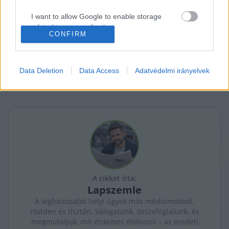
publicista.
I want to allow Google to enable storage
related to personalization.
A teljes cikk 
ITT OLVASHATÓ
.
CONFIRM
K
ECSUP SHORTS
Összes videó
I want to allow Google to enable storage
related to security, including authentication
functionality and fraud prevention, and other
Data Deletion
Data Access
Adatvédelmi irányelvek
user protection.
A cikket írta:
Lapszemle
A legfontosabb helyi ügyek más médiumokból,
röviden és tisztán. Válogatunk, összefoglalunk, és
megmutatjuk, mit érdemes elolvasni – az eredeti