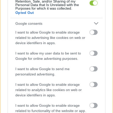
Retention, Sale, and/or Sharing of my
még protestáns, egészen pontosan evangélikus 
Personal Data that Is Unrelated with the
Purposes for which it was collected.
volt, de azóta már katolizált, és a pápát az első 
Opted Out
számú vallási vezetőnek nevezte. A pápa hétfői 
Google consents
halálát követően újra megbánást tanúsított a 
I want to allow Google to enable storage
publicista.
related to advertising like cookies on web or
device identifiers in apps.
I want to allow my user data to be sent to
Google for online advertising purposes.
I want to allow Google to send me
personalized advertising.
„Istenem… Megvárta húsvét vasárnapját, a 
I want to allow Google to enable storage
feltámadást, Urbi et Orbi áldását adta utoljára, és 
related to analytics like cookies on web or
aztán elment… Isten nyugtassa. Bántottam egyszer. 
device identifiers in apps.
Megbántam. Imádkozzunk érte. Jó ember volt, jó 
I want to allow Google to enable storage
pápa volt…” 
– 
írta a Facebookon 
Bayer Zsolt 
related to functionality of the website or app.