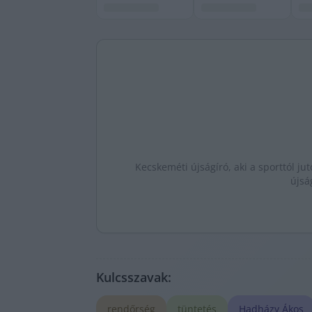
Kecskeméti újságíró, aki a sporttól jut
újsá
Kulcsszavak:
rendőrség
tüntetés
Hadházy Ákos