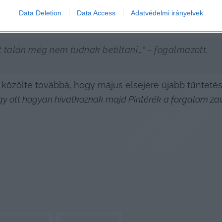
gy ő egyedül is ki fog állni a Ferenciek terére, onnan 
Data Deletion
Data Access
Adatvédelmi irányelvek
nt felhozta a Kádár rendszert, ahol három főtől lehete
főt talán még nem tudnak betiltani…”
 – fogalmazott.
közölte továbbá, hogy május elsejére újabb tüntetést 
gy ott hogyan hivatkoznak majd Pintérék a forgalom za