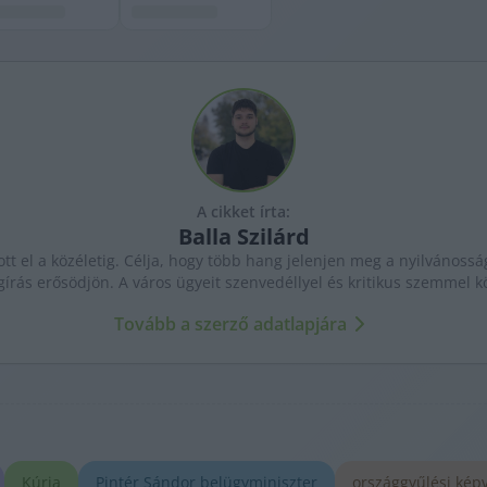
A cikket írta:
Balla
Szilárd
ott el a közéletig. Célja, hogy több hang jelenjen meg a nyilvánossá
gírás erősödjön. A város ügyeit szenvedéllyel és kritikus szemmel kö
Tovább a szerző adatlapjára
Kúria
Pintér Sándor belügyminiszter
országgyűlési képv