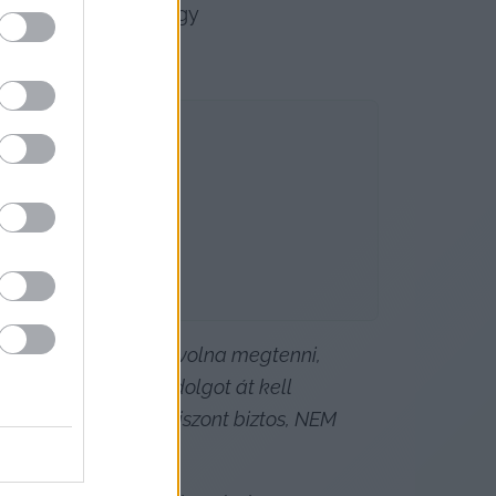
Hadházy Ákos erre utalhatott, amikor posztjában idézőjelbe tette a Kúriát, majd ezért fogalmazhatott úgy, hogy 
Másképp nem merték volna megtenni, 
kozni. Emiatt több dolgot át kell 
os dologban. Ami viszont biztos, NEM 