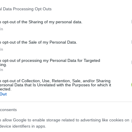
l Data Processing Opt Outs
o opt-out of the Sharing of my personal data.
In
o opt-out of the Sale of my Personal Data.
ák azt, hogy többek között az a baj, hogy kevesen va
In
to opt-out of processing my Personal Data for Targeted
ing.
Gergely
 miniszterelnökséget vezető miniszter a korm
In
er akadályozza százezrek közlekedését. Kijelentett
o opt-out of Collection, Use, Retention, Sale, and/or Sharing
ersonal Data that Is Unrelated with the Purposes for which it
ztázza a helyzetet, és mondja ki: hídon tüntetni, kü
lected.
Out
ra, hogy a kormánynak semmilyen beleszólása nem leh
consents
o allow Google to enable storage related to advertising like cookies on
evice identifiers in apps.