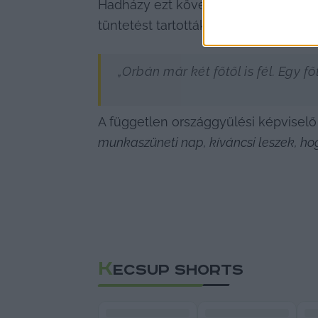
Hadházy ezt követően kijelentette, ho
tüntetést tartották volna. Párhuzamké
„Orbán már két főtől is fél. Egy 
A független országgyűlési képviselő 
munkaszüneti nap, kíváncsi leszek, ho
K
ECSUP SHORTS