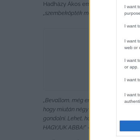
I want t
„szembeköpték magukat”
.
purpose
I want 
I want t
web or d
I want t
or app.
I want t
I want t
„Bevallom, még engem is meglepett ki
authenti
hogy miután négy alkalommal tudomásul v
gondolni. Lehet, hogy majd még online
HAGYJUK ABBA!”
 – 
írta a független o