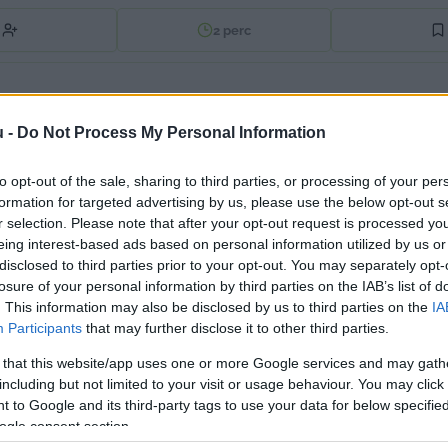
2
perc
 hogy keddenként hidakat foglalnak Budapesten Hadh
etlen országgyűlési képviselő újabb tüntetési kérelmé
u -
Do Not Process My Personal Information
inte politikai megrendelésre – 
írta a Facebookon
.
to opt-out of the sale, sharing to third parties, or processing of your per
formation for targeted advertising by us, please use the below opt-out s
suk el a kínai típusú megfigyelő államot”
 – 
ezzel az üzen
r selection. Please note that after your opt-out request is processed y
tlenül tiltakozik, s minden alkalmat megragad arra, ho
eing interest-based ads based on personal information utilized by us or
ól.
disclosed to third parties prior to your opt-out. You may separately opt-
losure of your personal information by third parties on the IAB’s list of
. This information may also be disclosed by us to third parties on the
IA
Participants
that may further disclose it to other third parties.
tta a nyilvánosságot, hogy a Kúria 
„saját magát szem
 that this website/app uses one or more Google services and may gath
including but not limited to your visit or usage behaviour. You may click 
inált, zagyva indokokkal, politikai megrendelésre TILT
 to Google and its third-party tags to use your data for below specifi
ogle consent section.