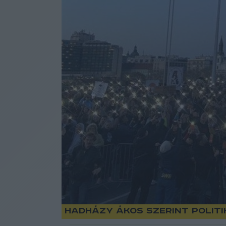
Hadházy Ákos szerint polit