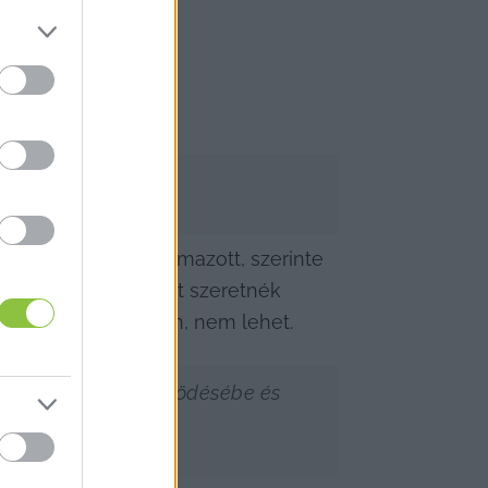
nnak a tüntetők.
ányinfón úgy fogalmazott, szerinte 
e továbbá, hogy azt szeretnék 
lönösen munkanapokon, nem lehet.
et(ne) a Kúria működésébe és 