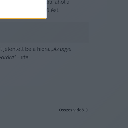
pedig kisétál a hídra, ahol a 
tt betiltani egy gyűlést.
jelentett be a hídra. 
„Az ugye 
varára”
 – írta.
Összes videó