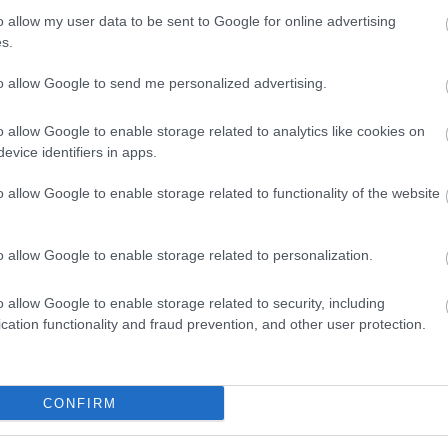
o allow my user data to be sent to Google for online advertising
s.
to allow Google to send me personalized advertising.
HIRDETÉS
o allow Google to enable storage related to analytics like cookies on
evice identifiers in apps.
o allow Google to enable storage related to functionality of the website
o allow Google to enable storage related to personalization.
o allow Google to enable storage related to security, including
csit, hogy ennyire félnek ezektől a demonstrációktól. 
cation functionality and fraud prevention, and other user protection.
ették, most hirtelen tiltott lett az Erzsébet hídon tilta
 szavazáson is kikérem az Önök véleményét egy-két font
CONFIRM
rszággyűlési képviselő
.