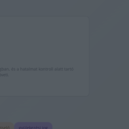
gban, és a hatalmat kontroll alatt tartó
veti.
iselő
gyülekezési jog