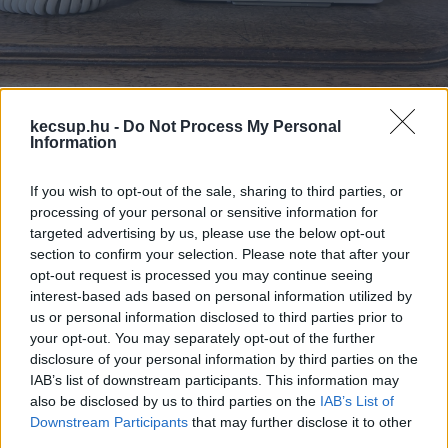
Kecskemét egyes részein
kecsup.hu -
Do Not Process My Personal
Information
szünetelni fog szerdán a tévé,
az internet és a telefon
If you wish to opt-out of the sale, sharing to third parties, or
processing of your personal or sensitive information for
targeted advertising by us, please use the below opt-out
Lapszemle
Követés
L
section to confirm your selection. Please note that after your
opt-out request is processed you may continue seeing
1
perc
interest-based ads based on personal information utilized by
us or personal information disclosed to third parties prior to
your opt-out. You may separately opt-out of the further
​Április 30-án, szerdán 07:30 és 15:30 között 
disclosure of your personal information by third parties on the
IAB’s list of downstream participants. This information may
Kecskemét egyes részein szünetelni fog a 
also be disclosed by us to third parties on the
IAB’s List of
Magyar Telekom szolgáltatása. Az 
Downstream Participants
that may further disclose it to other
áramszolgáltatás korszerűsítése miatt az 
third parties.