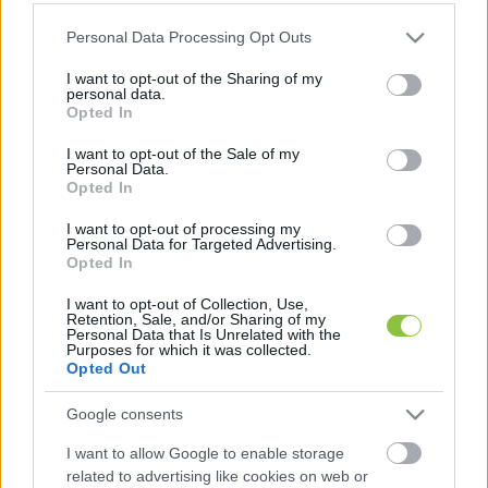
internet, IPTV, valamint az analóg és digitális 
Please note that this website/app uses one or more Google
Personal Data Processing Opt Outs
telefonszolgáltatás is érintett lesz – tájékoztat a
services and may gather and store information including but
not limited to your visit or usage behaviour. You may click to
I want to opt-out of the Sharing of my
Magyar Telekom. 
personal data.
grant or deny consent to Google and its third-party tags to
Opted In
use your data for below specified purposes in below Google
A Telekom arra kéri ügyfeleit, hogy amennyiben 
consent section.
I want to opt-out of the Sale of my
a jelzett időszak után is tapasztalják a 
Personal Data.
Opted In
szolgáltatás kimaradását, indítsák újra a 
I want to opt-out of processing my
készülékeiket. Ha a probléma továbbra is 
Personal Data for Targeted Advertising.
fennáll, a 1414-es díjmentes telefonszámon 
Opted In
kérhetnek segítséget az ügyfélszolgálattól.
I want to opt-out of Collection, Use,
Retention, Sale, and/or Sharing of my
Personal Data that Is Unrelated with the
Purposes for which it was collected.
Opted Out
Az érintett települések 
teljes listája itt
 érhető el.
Google consents
I want to allow Google to enable storage
related to advertising like cookies on web or