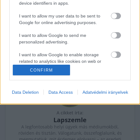
device identifiers in apps.
I want to allow my user data to be sent to
Google for online advertising purposes.
K
ECSUP SHORTS
Összes videó
I want to allow Google to send me
personalized advertising.
I want to allow Google to enable storage
related to analytics like cookies on web or
device identifiers in apps.
CONFIRM
I want to allow Google to enable storage
related to functionality of the website or app.
Data Deletion
Data Access
Adatvédelmi irányelvek
I want to allow Google to enable storage
related to personalization.
A cikket írta:
Lapszemle
I want to allow Google to enable storage
related to security, including authentication
A legfontosabb helyi ügyek más médiumokból,
functionality and fraud prevention, and other
röviden és tisztán. Válogatunk, összefoglalunk, és
megmutatjuk, mit érdemes elolvasni – az eredeti
user protection.